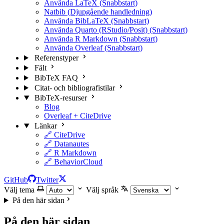
Använda LaTeX (Snabbstart)
Natbib (Djupgående handledning)
Använda BibLaTeX (Snabbstart)
Använda Quarto (RStudio/Posit) (Snabbstart)
Använda R Markdown (Snabbstart)
Använda Overleaf (Snabbstart)
Referenstyper
Fält
BibTeX FAQ
Citat- och bibliografistilar
BibTeX-resurser
Blog
Overleaf + CiteDrive
Länkar
🔗 CiteDrive
🔗 Datanautes
🔗 R Markdown
🔗 BehaviorCloud
GitHub
Twitter
Välj tema
Välj språk
På den här sidan
På den här sidan