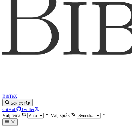
BibTeX
Sök
Ctrl
K
GitHub
Twitter
Välj tema
Välj språk