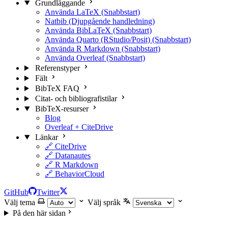
Grundläggande
Använda LaTeX (Snabbstart)
Natbib (Djupgående handledning)
Använda BibLaTeX (Snabbstart)
Använda Quarto (RStudio/Posit) (Snabbstart)
Använda R Markdown (Snabbstart)
Använda Overleaf (Snabbstart)
Referenstyper
Fält
BibTeX FAQ
Citat- och bibliografistilar
BibTeX-resurser
Blog
Overleaf + CiteDrive
Länkar
🔗 CiteDrive
🔗 Datanautes
🔗 R Markdown
🔗 BehaviorCloud
GitHub
Twitter
Välj tema
Välj språk
På den här sidan