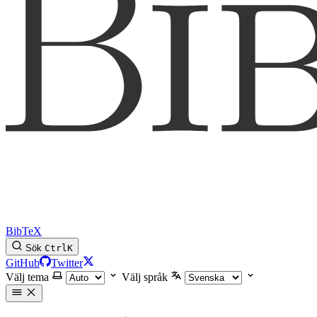
BibTeX
Sök
Ctrl
K
GitHub
Twitter
Välj tema
Välj språk