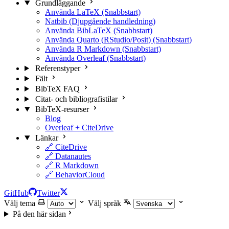
Grundläggande
Använda LaTeX (Snabbstart)
Natbib (Djupgående handledning)
Använda BibLaTeX (Snabbstart)
Använda Quarto (RStudio/Posit) (Snabbstart)
Använda R Markdown (Snabbstart)
Använda Overleaf (Snabbstart)
Referenstyper
Fält
BibTeX FAQ
Citat- och bibliografistilar
BibTeX-resurser
Blog
Overleaf + CiteDrive
Länkar
🔗 CiteDrive
🔗 Datanautes
🔗 R Markdown
🔗 BehaviorCloud
GitHub
Twitter
Välj tema
Välj språk
På den här sidan