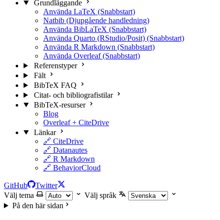
Grundläggande
Använda LaTeX (Snabbstart)
Natbib (Djupgående handledning)
Använda BibLaTeX (Snabbstart)
Använda Quarto (RStudio/Posit) (Snabbstart)
Använda R Markdown (Snabbstart)
Använda Overleaf (Snabbstart)
Referenstyper
Fält
BibTeX FAQ
Citat- och bibliografistilar
BibTeX-resurser
Blog
Overleaf + CiteDrive
Länkar
🔗 CiteDrive
🔗 Datanautes
🔗 R Markdown
🔗 BehaviorCloud
GitHub
Twitter
Välj tema
Välj språk
På den här sidan