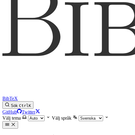
BibTeX
Sök
Ctrl
K
GitHub
Twitter
Välj tema
Välj språk