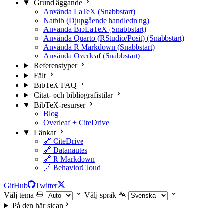
Grundläggande
Använda LaTeX (Snabbstart)
Natbib (Djupgående handledning)
Använda BibLaTeX (Snabbstart)
Använda Quarto (RStudio/Posit) (Snabbstart)
Använda R Markdown (Snabbstart)
Använda Overleaf (Snabbstart)
Referenstyper
Fält
BibTeX FAQ
Citat- och bibliografistilar
BibTeX-resurser
Blog
Overleaf + CiteDrive
Länkar
🔗 CiteDrive
🔗 Datanautes
🔗 R Markdown
🔗 BehaviorCloud
GitHub
Twitter
Välj tema
Välj språk
På den här sidan