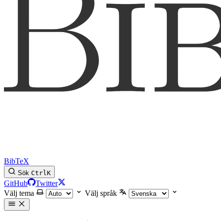
BibTeX
Sök
Ctrl
K
GitHub
Twitter
Välj tema
Välj språk