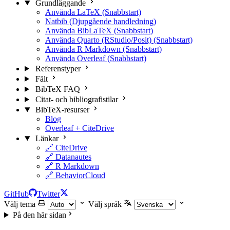
Grundläggande
Använda LaTeX (Snabbstart)
Natbib (Djupgående handledning)
Använda BibLaTeX (Snabbstart)
Använda Quarto (RStudio/Posit) (Snabbstart)
Använda R Markdown (Snabbstart)
Använda Overleaf (Snabbstart)
Referenstyper
Fält
BibTeX FAQ
Citat- och bibliografistilar
BibTeX-resurser
Blog
Overleaf + CiteDrive
Länkar
🔗 CiteDrive
🔗 Datanautes
🔗 R Markdown
🔗 BehaviorCloud
GitHub
Twitter
Välj tema
Välj språk
På den här sidan