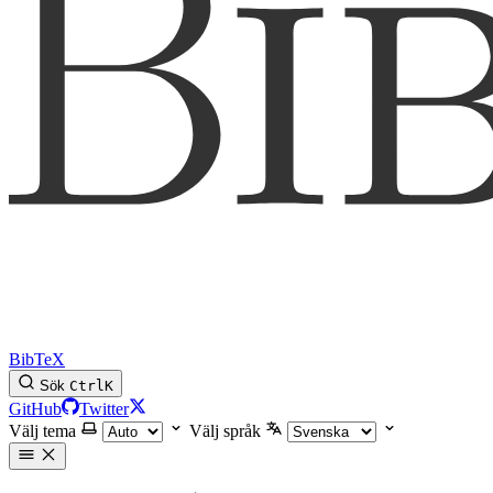
BibTeX
Sök
Ctrl
K
GitHub
Twitter
Välj tema
Välj språk