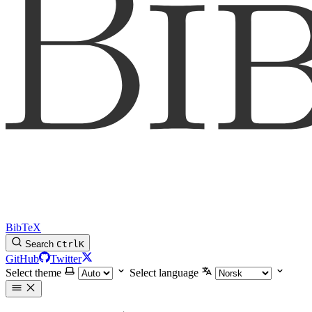
BibTeX
Search
Ctrl
K
GitHub
Twitter
Select theme
Select language