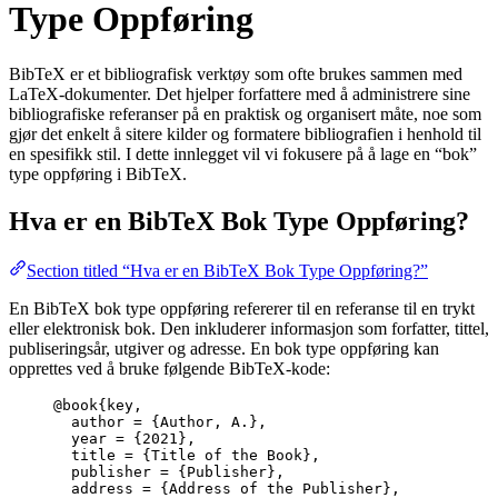
Type Oppføring
BibTeX er et bibliografisk verktøy som ofte brukes sammen med
LaTeX-dokumenter. Det hjelper forfattere med å administrere sine
bibliografiske referanser på en praktisk og organisert måte, noe som
gjør det enkelt å sitere kilder og formatere bibliografien i henhold til
en spesifikk stil. I dette innlegget vil vi fokusere på å lage en “bok”
type oppføring i BibTeX.
Hva er en BibTeX Bok Type Oppføring?
Section titled “Hva er en BibTeX Bok Type Oppføring?”
En BibTeX bok type oppføring refererer til en referanse til en trykt
eller elektronisk bok. Den inkluderer informasjon som forfatter, tittel,
publiseringsår, utgiver og adresse. En bok type oppføring kan
opprettes ved å bruke følgende BibTeX-kode:
@book{key,
author = {Author, A.},
year = {2021},
title = {Title of the Book},
publisher = {Publisher},
address = {Address of the Publisher},