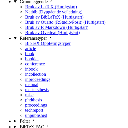
Grunnleggende
Bruk av LaTeX (Hurtigstart)
Natbib (Dypgående veiledning)
Bruk av BibLaTeX (Hurtigstart)
Bruk av Quarto (RStudio/Posit) (Hurtigstart)
Bruk av R Markdown (Hurtigstart)
Bruk av Overleaf (Hurtigstart)
Referansetyper
BibTeX Oppføringstyper
article
book
booklet
conference
inbook
incollection
inproceedings
manual
mastersthesis
misc
phdthesis
proceedings
techreport
unpublished
Felter
BibTeX FAQ