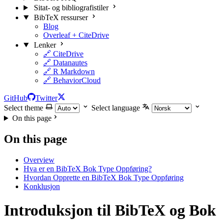
Sitat- og bibliografistiler
BibTeX ressurser
Blog
Overleaf + CiteDrive
Lenker
🔗 CiteDrive
🔗 Datanautes
🔗 R Markdown
🔗 BehaviorCloud
GitHub
Twitter
Select theme
Select language
On this page
On this page
Overview
Hva er en BibTeX Bok Type Oppføring?
Hvordan Opprette en BibTeX Bok Type Oppføring
Konklusjon
Introduksjon til BibTeX og Bok