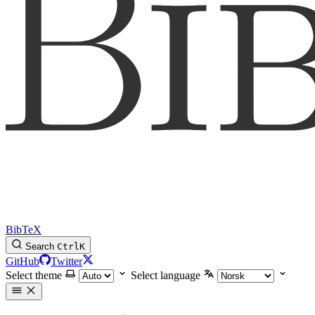
BibTeX
Search
Ctrl
K
GitHub
Twitter
Select theme
Select language