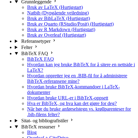
Grunnleggende
Bruk av LaTeX (Hurtigstart)
Natbib (Dypgående veiledning)
Bruk av BibLaTeX (Hurtigstart)
Bruk av Quarto (RStudio/Posit) (Hurtigstart)
Bruk av R Markdown (Hurtigstart)
Bruk av Overleaf (Hurtigstart)
Referansetyper
Felter
BibTeX FAQ
BibTeX FAQ
Hvordan kan jeg bruke BibTeX for å sitere en nettside i
LaTeX?
Hvordan oppretter jeg en .BIB-fil for å administrere
BibTeX-referansene mine?
Hvordan bruke BibTeX-kommandoer i LaTeX-
dokumenter
Hvordan bruke URL-er i BibTeX-oppsett
Hva er BibTeX, og hva kan det gjøre for deg?
Når bør du bruke anførselstegn vs. krøllparenteser for
.bib-filens felter?
Sitat- og bibliografistiler
BibTeX ressurser
Blog
Overleaf + CiteDrive