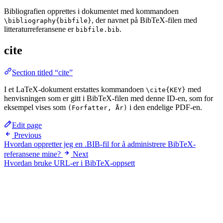
Bibliografien opprettes i dokumentet med kommandoen
, der navnet på BibTeX-filen med
\bibliography{bibfile}
litteraturreferansene er
.
bibfile.bib
cite
Section titled “cite”
I et LaTeX-dokument erstattes kommandoen
med
\cite{KEY}
henvisningen som er gitt i BibTeX-filen med denne ID-en, som for
eksempel vises som
i den endelige PDF-en.
(Forfatter, År)
Edit page
Previous
Hvordan oppretter jeg en .BIB-fil for å administrere BibTeX-
referansene mine?
Next
Hvordan bruke URL-er i BibTeX-oppsett