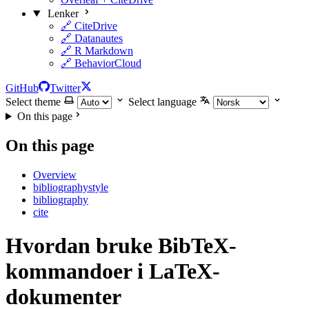
Lenker
🔗 CiteDrive
🔗 Datanautes
🔗 R Markdown
🔗 BehaviorCloud
GitHub
Twitter
Select theme
Select language
On this page
On this page
Overview
bibliographystyle
bibliography
cite
Hvordan bruke BibTeX-
kommandoer i LaTeX-
dokumenter