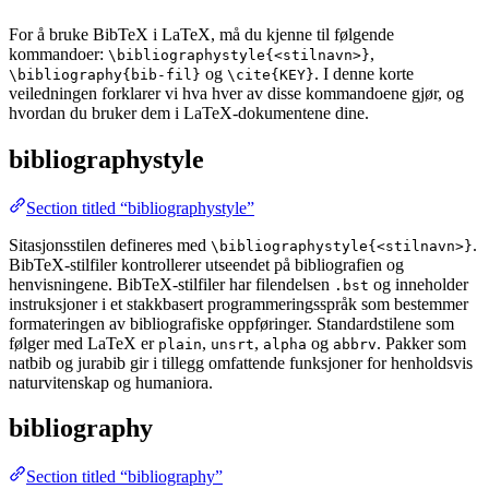
For å bruke BibTeX i LaTeX, må du kjenne til følgende
kommandoer:
,
\bibliographystyle{<stilnavn>}
og
. I denne korte
\bibliography{bib-fil}
\cite{KEY}
veiledningen forklarer vi hva hver av disse kommandoene gjør, og
hvordan du bruker dem i LaTeX-dokumentene dine.
bibliographystyle
Section titled “bibliographystyle”
Sitasjonsstilen defineres med
.
\bibliographystyle{<stilnavn>}
BibTeX-stilfiler kontrollerer utseendet på bibliografien og
henvisningene. BibTeX-stilfiler har filendelsen
og inneholder
.bst
instruksjoner i et stakkbasert programmeringsspråk som bestemmer
formateringen av bibliografiske oppføringer. Standardstilene som
følger med LaTeX er
,
,
og
. Pakker som
plain
unsrt
alpha
abbrv
natbib og jurabib gir i tillegg omfattende funksjoner for henholdsvis
naturvitenskap og humaniora.
bibliography
Section titled “bibliography”