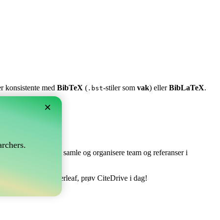
ter konsistente med
BibTeX
(
-stiler som
vak
) eller
BibLaTeX
.
.bst
×
rchers.
e perfekt! Det lar deg samle og organisere team og referanser i
 din bibliografi i Overleaf, prøv CiteDrive i dag!