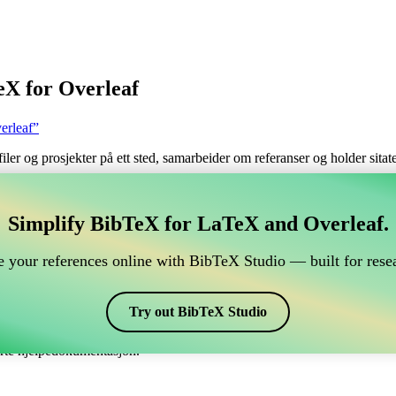
eX for Overleaf
erleaf”
filer og prosjekter på ett sted, samarbeider om referanser og holder sita
håndtere din BibTeX-referanse, som kobles til Overleaf?
Simplify BibTeX for LaTeX and Overleaf.
 håndtere din BibTeX-referanse, som kobles til Overleaf?”
 your references online with BibTeX Studio — built for resea
 dine referanser, siteringer og bibliografi i Overleaf, kan CiteDrive vær
erleaf-prosjekt.
Try out BibTeX Studio
 ulike stiler, inkludert vak. Så hvis du ser etter en enkel måte å håndtere
erte hjelpedokumentasjon.