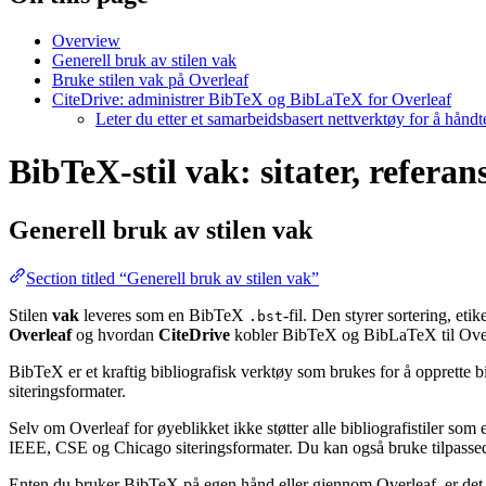
Overview
Generell bruk av stilen vak
Bruke stilen vak på Overleaf
CiteDrive: administrer BibTeX og BibLaTeX for Overleaf
Leter du etter et samarbeidsbasert nettverktøy for å hånd
BibTeX-stil vak: sitater, referan
Generell bruk av stilen
vak
Section titled “Generell bruk av stilen vak”
Stilen
vak
leveres som en BibTeX
-fil. Den styrer sortering, et
.bst
Overleaf
og hvordan
CiteDrive
kobler BibTeX og BibLaTeX til Over
BibTeX er et kraftig bibliografisk verktøy som brukes for å opprette b
siteringsformater.
Selv om Overleaf for øyeblikket ikke støtter alle bibliografistiler som
IEEE, CSE og Chicago siteringsformater. Du kan også bruke tilpassede 
Enten du bruker BibTeX på egen hånd eller gjennom Overleaf, er det e