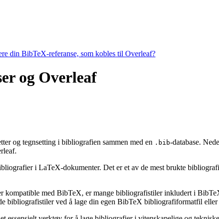
tere din BibTeX-referanse, som kobles til Overleaf?
ser og Overleaf
iketter og tegnsetting i bibliografien sammen med en
-database. Neden
.bib
leaf.
ibliografier i LaTeX-dokumenter. Det er et av de mest brukte bibliografiv
 er kompatible med BibTeX, er mange bibliografistiler inkludert i BibTeX 
bibliografistiler ved å lage din egen BibTeX bibliografiformatfil eller 
t essensielt verktøy for å lage bibliografier i vitenskapelige og tekni