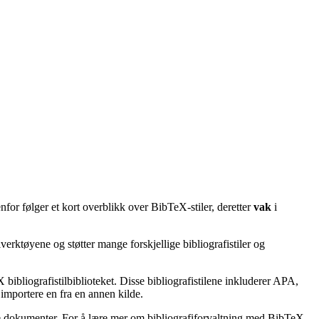
for følger et kort overblikk over BibTeX-stiler, deretter
vak
i
erktøyene og støtter mange forskjellige bibliografistiler og
bibliografistilbiblioteket. Disse bibliografistilene inkluderer APA,
importere en fra en annen kilde.
ske dokumenter. For å lære mer om bibliografiforvaltning med BibTeX