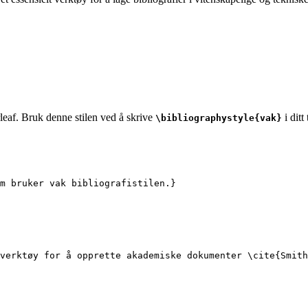
rleaf. Bruk denne stilen ved å skrive
i dit
\bibliographystyle{vak}
m bruker vak bibliografistilen.}
verktøy for å opprette akademiske dokumenter 
\cite
{
Smith