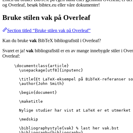
og Overleaf, besøk bibtex.eu eller våre dokumenter!
Bruke stilen
vak
på Overleaf
Section titled “Bruke stilen vak på Overleaf”
Kan du bruke
vak
BibTeX bibliografistil i Overleaf?
Svaret er ja!
vak
bibliografistil er en av mange innebygde stiler i Ove
Overleaf:
\documentclass
{
article
}
\usepackage
[
utf8
]{
inputenc
}
\title
{Et LaTeX-eksempel på BibTeX-referanser so
\author
{John Smith}
\begin
{
document
}
\maketitle
Nylige studier har vist at LaTeX er et utmerket 
\medskip
\bibliographystyle
{vak} 
% last her vak.bst
\bibliography
{bibliography}