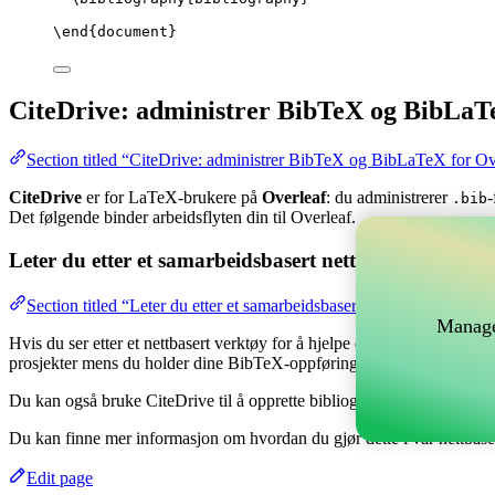
\end
{
document
}
CiteDrive: administrer BibTeX og BibLaT
Section titled “CiteDrive: administrer BibTeX og BibLaTeX for Ov
CiteDrive
er for LaTeX-brukere på
Overleaf
: du administrerer
-
.bib
Det følgende binder arbeidsflyten din til Overleaf.
Leter du etter et samarbeidsbasert nettverktøy for å 
Section titled “Leter du etter et samarbeidsbasert nettverktøy for å
Manage
Hvis du ser etter et nettbasert verktøy for å hjelpe deg med å håndtere
prosjekter mens du holder dine BibTeX-oppføringer oppdatert i ditt Ov
Du kan også bruke CiteDrive til å opprette bibliografier og siteringer i
Du kan finne mer informasjon om hvordan du gjør dette i vår nettbas
Edit page