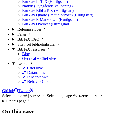
Bruk av LaTeX (Hurtigstart)
Natbib (Dypgående veiledning)
Bruk av BibLaTeX (Hurtigstart)
Bruk av Quarto (RStudio/Posit) (Hurtigstart)
Bruk av R Markdown (Hurtigstart)
Bruk av Overleaf (Hurtigstart)
Referansetyper
Felter
BibTeX FAQ
Sitat- og bibliografistiler
BibTeX ressurser
Blog
Overleaf + CiteDrive
Lenker
🔗 CiteDrive
🔗 Datanautes
🔗 R Markdown
🔗 BehaviorCloud
GitHub
Twitter
Select theme
Select language
On this page
On this page