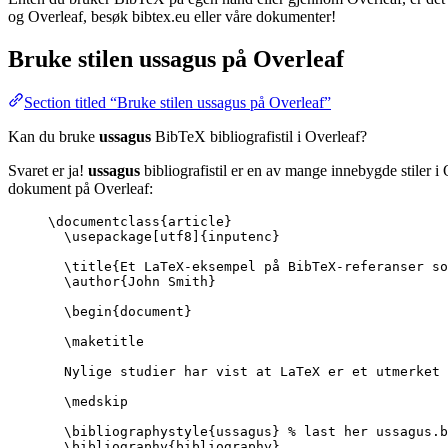
og Overleaf, besøk bibtex.eu eller våre dokumenter!
Bruke stilen
ussagus
på Overleaf
Section titled “Bruke stilen ussagus på Overleaf”
Kan du bruke
ussagus
BibTeX bibliografistil i Overleaf?
Svaret er ja!
ussagus
bibliografistil er en av mange innebygde stiler i
dokument på Overleaf:
\documentclass
{
article
}
\usepackage
[
utf8
]{
inputenc
}
\title
{Et LaTeX-eksempel på BibTeX-referanser so
\author
{John Smith}
\begin
{
document
}
\maketitle
Nylige studier har vist at LaTeX er et utmerket 
\medskip
\bibliographystyle
{ussagus} 
% last her ussagus.b
\bibliography
{bibliography}