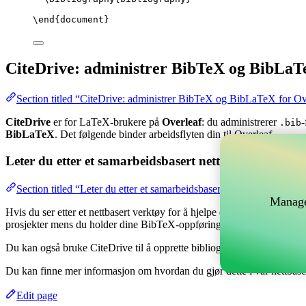
\end
{
document
}
CiteDrive: administrer BibTeX og BibLaT
Section titled “CiteDrive: administrer BibTeX og BibLaTeX for Ov
CiteDrive
er for LaTeX-brukere på
Overleaf
: du administrerer
-
.bib
BibLaTeX
. Det følgende binder arbeidsflyten din til Overleaf.
Leter du etter et samarbeidsbasert nettverktøy for å 
Section titled “Leter du etter et samarbeidsbasert nettverktøy for å
Manage
Hvis du ser etter et nettbasert verktøy for å hjelpe deg med å håndtere
prosjekter mens du holder dine BibTeX-oppføringer oppdatert i ditt Ov
Du kan også bruke CiteDrive til å opprette bibliografier og siteringer i
Du kan finne mer informasjon om hvordan du gjør dette i vår nettbas
Edit page