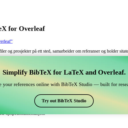
eX for Overleaf
erleaf”
filer og prosjekter på ett sted, samarbeider om referanser og holder sita
håndtere din BibTeX-referanse, som kobles til Overleaf?
Simplify BibTeX for LaTeX and Overleaf.
 håndtere din BibTeX-referanse, som kobles til Overleaf?”
 your references online with BibTeX Studio — built for resea
 dine referanser, siteringer og bibliografi i Overleaf, kan CiteDrive vær
erleaf-prosjekt.
Try out BibTeX Studio
 ulike stiler, inkludert ussagus. Så hvis du ser etter en enkel måte å hånd
erte hjelpedokumentasjon.