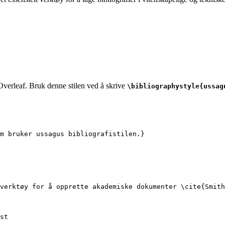
 Overleaf. Bruk denne stilen ved å skrive
\bibliographystyle{ussag
m bruker ussagus bibliografistilen.}
verktøy for å opprette akademiske dokumenter 
\cite
{
Smith
st