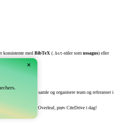
ter konsistente med
BibTeX
(
-stiler som
ussagus
) eller
.bst
×
rchers.
e perfekt! Det lar deg samle og organisere team og referanser i
tere din bibliografi i Overleaf, prøv CiteDrive i dag!