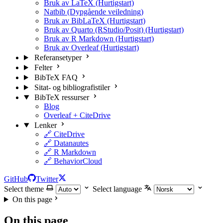
Bruk av LaTeX (Hurtigstart)
Natbib (Dypgående veiledning)
Bruk av BibLaTeX (Hurtigstart)
Bruk av Quarto (RStudio/Posit) (Hurtigstart)
Bruk av R Markdown (Hurtigstart)
Bruk av Overleaf (Hurtigstart)
Referansetyper
Felter
BibTeX FAQ
Sitat- og bibliografistiler
BibTeX ressurser
Blog
Overleaf + CiteDrive
Lenker
🔗 CiteDrive
🔗 Datanautes
🔗 R Markdown
🔗 BehaviorCloud
GitHub
Twitter
Select theme
Select language
On this page
On this page