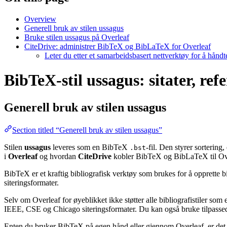
Overview
Generell bruk av stilen ussagus
Bruke stilen ussagus på Overleaf
CiteDrive: administrer BibTeX og BibLaTeX for Overleaf
Leter du etter et samarbeidsbasert nettverktøy for å hånd
BibTeX-stil ussagus: sitater, ref
Generell bruk av stilen
ussagus
Section titled “Generell bruk av stilen ussagus”
Stilen
ussagus
leveres som en BibTeX
-fil. Den styrer sortering
.bst
i
Overleaf
og hvordan
CiteDrive
kobler BibTeX og BibLaTeX til Ov
BibTeX er et kraftig bibliografisk verktøy som brukes for å opprette b
siteringsformater.
Selv om Overleaf for øyeblikket ikke støtter alle bibliografistiler som
IEEE, CSE og Chicago siteringsformater. Du kan også bruke tilpassede 
Enten du bruker BibTeX på egen hånd eller gjennom Overleaf, er det e