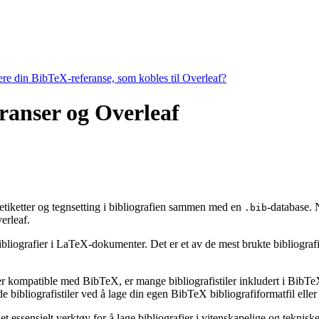
tere din BibTeX-referanse, som kobles til Overleaf?
eranser og Overleaf
, etiketter og tegnsetting i bibliografien sammen med en
-database. 
.bib
erleaf.
ibliografier i LaTeX-dokumenter. Det er et av de mest brukte bibliografiv
 er kompatible med BibTeX, er mange bibliografistiler inkludert i BibTeX 
bibliografistiler ved å lage din egen BibTeX bibliografiformatfil eller 
t essensielt verktøy for å lage bibliografier i vitenskapelige og tekni