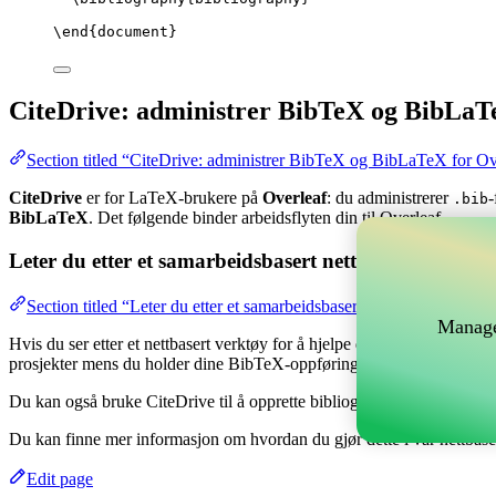
\end
{
document
}
CiteDrive: administrer BibTeX og BibLaT
Section titled “CiteDrive: administrer BibTeX og BibLaTeX for Ov
CiteDrive
er for LaTeX-brukere på
Overleaf
: du administrerer
-
.bib
BibLaTeX
. Det følgende binder arbeidsflyten din til Overleaf.
Leter du etter et samarbeidsbasert nettverktøy for å 
Section titled “Leter du etter et samarbeidsbasert nettverktøy for å
Manage
Hvis du ser etter et nettbasert verktøy for å hjelpe deg med å håndtere
prosjekter mens du holder dine BibTeX-oppføringer oppdatert i ditt Ov
Du kan også bruke CiteDrive til å opprette bibliografier og siteringer i 
Du kan finne mer informasjon om hvordan du gjør dette i vår nettbas
Edit page