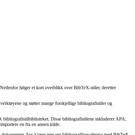
 Nedenfor følger et kort overblikk over BibTeX-stiler, deretter
erktøyene og støtter mange forskjellige bibliografistiler og
bibliografistilbiblioteket. Disse bibliografistilene inkluderer APA,
importere en fra en annen kilde.
ske dokumenter. For å lære mer om bibliografiforvaltning med BibTeX