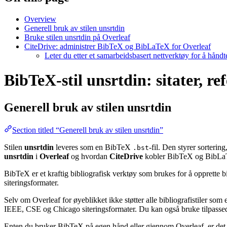
Overview
Generell bruk av stilen unsrtdin
Bruke stilen unsrtdin på Overleaf
CiteDrive: administrer BibTeX og BibLaTeX for Overleaf
Leter du etter et samarbeidsbasert nettverktøy for å hånd
BibTeX-stil unsrtdin: sitater, re
Generell bruk av stilen
unsrtdin
Section titled “Generell bruk av stilen unsrtdin”
Stilen
unsrtdin
leveres som en BibTeX
-fil. Den styrer sorterin
.bst
unsrtdin
i
Overleaf
og hvordan
CiteDrive
kobler BibTeX og BibLaT
BibTeX er et kraftig bibliografisk verktøy som brukes for å opprette b
siteringsformater.
Selv om Overleaf for øyeblikket ikke støtter alle bibliografistiler som
IEEE, CSE og Chicago siteringsformater. Du kan også bruke tilpassede 
Enten du bruker BibTeX på egen hånd eller gjennom Overleaf, er det e