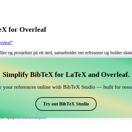
eX for Overleaf
erleaf”
filer og prosjekter på ett sted, samarbeider om referanser og holder sita
håndtere din BibTeX-referanse, som kobles til Overleaf?
Simplify BibTeX for LaTeX and Overleaf.
 håndtere din BibTeX-referanse, som kobles til Overleaf?”
 your references online with BibTeX Studio — built for resea
 dine referanser, siteringer og bibliografi i Overleaf, kan CiteDrive vær
erleaf-prosjekt.
Try out BibTeX Studio
ulike stiler, inkludert unsrtdin. Så hvis du ser etter en enkel måte å hån
erte hjelpedokumentasjon.