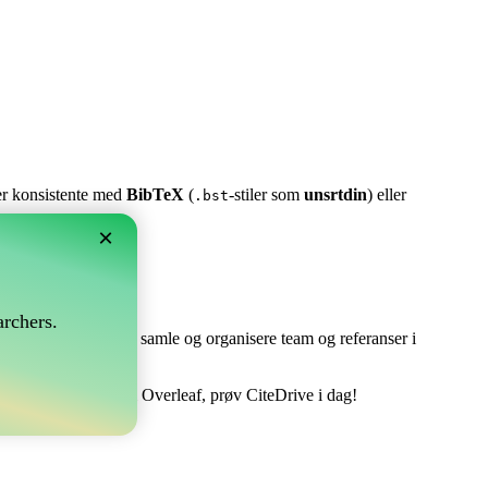
ter konsistente med
BibTeX
(
-stiler som
unsrtdin
) eller
.bst
×
rchers.
e perfekt! Det lar deg samle og organisere team og referanser i
dtere din bibliografi i Overleaf, prøv CiteDrive i dag!