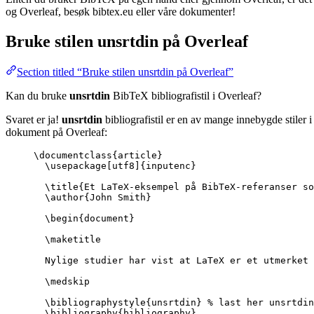
og Overleaf, besøk bibtex.eu eller våre dokumenter!
Bruke stilen
unsrtdin
på Overleaf
Section titled “Bruke stilen unsrtdin på Overleaf”
Kan du bruke
unsrtdin
BibTeX bibliografistil i Overleaf?
Svaret er ja!
unsrtdin
bibliografistil er en av mange innebygde stiler 
dokument på Overleaf:
\documentclass
{
article
}
\usepackage
[
utf8
]{
inputenc
}
\title
{Et LaTeX-eksempel på BibTeX-referanser s
\author
{John Smith}
\begin
{
document
}
\maketitle
Nylige studier har vist at LaTeX er et utmerket 
\medskip
\bibliographystyle
{unsrtdin} 
% last her unsrtdin
\bibliography
{bibliography}