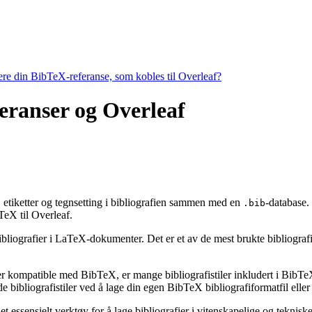
tere din BibTeX-referanse, som kobles til Overleaf?
feranser og Overleaf
g, etiketter og tegnsetting i bibliografien sammen med en
-database.
.bib
eX til Overleaf.
ibliografier i LaTeX-dokumenter. Det er et av de mest brukte bibliografiv
 er kompatible med BibTeX, er mange bibliografistiler inkludert i BibTeX 
bibliografistiler ved å lage din egen BibTeX bibliografiformatfil eller 
t essensielt verktøy for å lage bibliografier i vitenskapelige og tekni