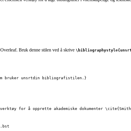
i Overleaf. Bruk denne stilen ved å skrive
\bibliographystyle{unsr
om bruker unsrtdin bibliografistilen.}
verktøy for å opprette akademiske dokumenter 
\cite
{
Smith
.bst