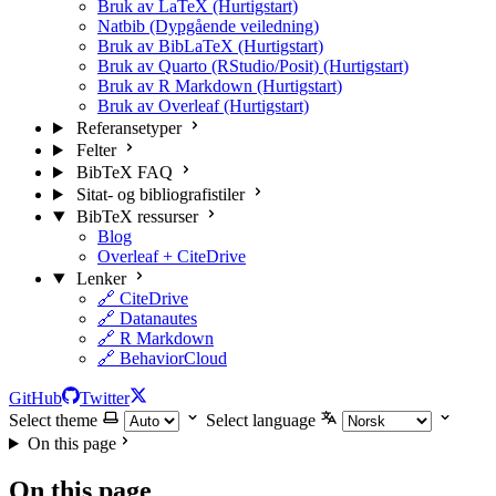
Bruk av LaTeX (Hurtigstart)
Natbib (Dypgående veiledning)
Bruk av BibLaTeX (Hurtigstart)
Bruk av Quarto (RStudio/Posit) (Hurtigstart)
Bruk av R Markdown (Hurtigstart)
Bruk av Overleaf (Hurtigstart)
Referansetyper
Felter
BibTeX FAQ
Sitat- og bibliografistiler
BibTeX ressurser
Blog
Overleaf + CiteDrive
Lenker
🔗 CiteDrive
🔗 Datanautes
🔗 R Markdown
🔗 BehaviorCloud
GitHub
Twitter
Select theme
Select language
On this page
On this page