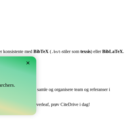
ter konsistente med
BibTeX
(
-stiler som
texsis
) eller
BibLaTeX
.
.bst
×
rchers.
e perfekt! Det lar deg samle og organisere team og referanser i
re din bibliografi i Overleaf, prøv CiteDrive i dag!