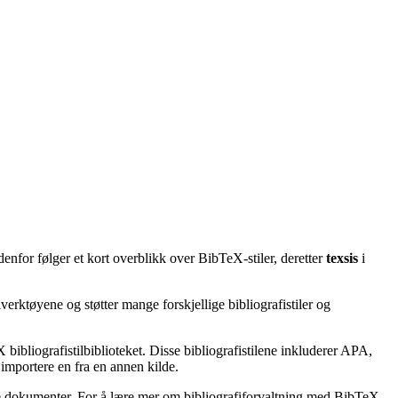
enfor følger et kort overblikk over BibTeX-stiler, deretter
texsis
i
erktøyene og støtter mange forskjellige bibliografistiler og
bibliografistilbiblioteket. Disse bibliografistilene inkluderer APA,
importere en fra en annen kilde.
ske dokumenter. For å lære mer om bibliografiforvaltning med BibTeX