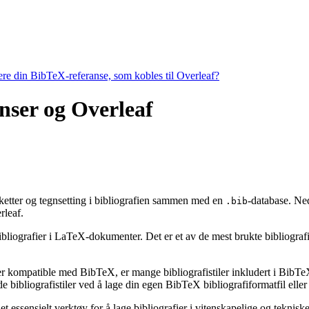
tere din BibTeX-referanse, som kobles til Overleaf?
ranser og Overleaf
etiketter og tegnsetting i bibliografien sammen med en
-database. Ned
.bib
leaf.
ibliografier i LaTeX-dokumenter. Det er et av de mest brukte bibliografiv
 er kompatible med BibTeX, er mange bibliografistiler inkludert i BibTeX 
bibliografistiler ved å lage din egen BibTeX bibliografiformatfil eller 
t essensielt verktøy for å lage bibliografier i vitenskapelige og tekni