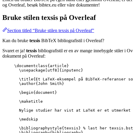
og Overleaf, besøk bibtex.eu eller våre dokumenter!
Bruke stilen
texsis
på Overleaf
Section titled “Bruke stilen texsis på Overleaf”
Kan du bruke
texsis
BibTeX bibliografistil i Overleaf?
Svaret er ja!
texsis
bibliografistil er en av mange innebygde stiler i O
dokument på Overleaf:
\documentclass
{
article
}
\usepackage
[
utf8
]{
inputenc
}
\title
{Et LaTeX-eksempel på BibTeX-referanser so
\author
{John Smith}
\begin
{
document
}
\maketitle
Nylige studier har vist at LaTeX er et utmerket 
\medskip
\bibliographystyle
{texsis} 
% last her texsis.bst
\bibliography
{bibliography}