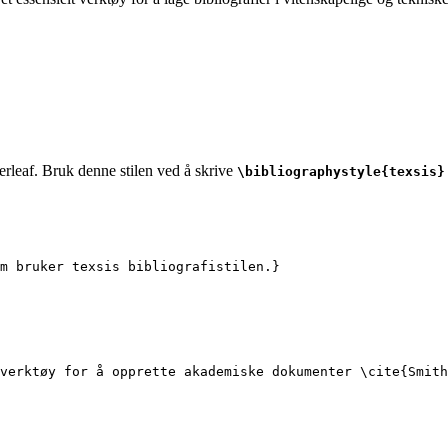
verleaf. Bruk denne stilen ved å skrive
\bibliographystyle{texsis}
m bruker texsis bibliografistilen.}
verktøy for å opprette akademiske dokumenter 
\cite
{
Smith