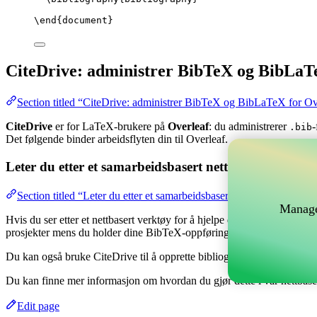
\end
{
document
}
CiteDrive: administrer BibTeX og BibLaT
Section titled “CiteDrive: administrer BibTeX og BibLaTeX for Ov
CiteDrive
er for LaTeX-brukere på
Overleaf
: du administrerer
-
.bib
Det følgende binder arbeidsflyten din til Overleaf.
Leter du etter et samarbeidsbasert nettverktøy for å 
Section titled “Leter du etter et samarbeidsbasert nettverktøy for å
Manage
Hvis du ser etter et nettbasert verktøy for å hjelpe deg med å håndtere
prosjekter mens du holder dine BibTeX-oppføringer oppdatert i ditt Ov
Du kan også bruke CiteDrive til å opprette bibliografier og siteringer i 
Du kan finne mer informasjon om hvordan du gjør dette i vår nettbas
Edit page