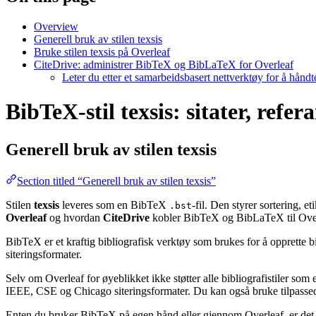
Overview
Generell bruk av stilen texsis
Bruke stilen texsis på Overleaf
CiteDrive: administrer BibTeX og BibLaTeX for Overleaf
Leter du etter et samarbeidsbasert nettverktøy for å hånd
BibTeX-stil texsis: sitater, refe
Generell bruk av stilen
texsis
Section titled “Generell bruk av stilen texsis”
Stilen
texsis
leveres som en BibTeX
-fil. Den styrer sortering, 
.bst
Overleaf
og hvordan
CiteDrive
kobler BibTeX og BibLaTeX til Over
BibTeX er et kraftig bibliografisk verktøy som brukes for å opprette b
siteringsformater.
Selv om Overleaf for øyeblikket ikke støtter alle bibliografistiler som
IEEE, CSE og Chicago siteringsformater. Du kan også bruke tilpassede 
Enten du bruker BibTeX på egen hånd eller gjennom Overleaf, er det e