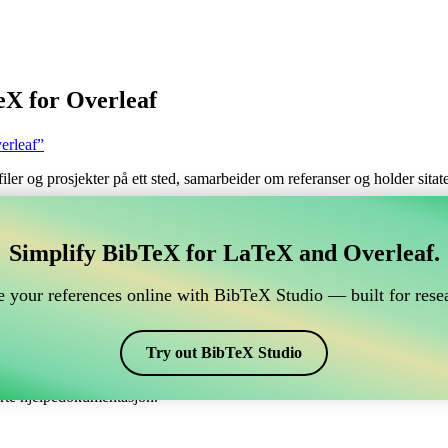
eX for Overleaf
erleaf”
filer og prosjekter på ett sted, samarbeider om referanser og holder sita
håndtere din BibTeX-referanse, som kobles til Overleaf?
Simplify BibTeX for LaTeX and Overleaf.
 håndtere din BibTeX-referanse, som kobles til Overleaf?”
 your references online with BibTeX Studio — built for resea
 dine referanser, siteringer og bibliografi i Overleaf, kan CiteDrive vær
erleaf-prosjekt.
Try out BibTeX Studio
ulike stiler, inkludert texsis. Så hvis du ser etter en enkel måte å håndte
erte hjelpedokumentasjon.