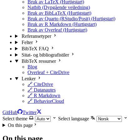
Bruk av LaTeX (Hurtigstart)
Natbib (Dypgående veiledning)
Bruk av BibLaTeX (Hurtigstart)
Bruk av Quarto (RStudio/Posit) (Hurtigstart)
Bruk av R Markdown (Hurtigstart)
Bruk av Overleaf (Hurtigstart)
Referansetyper
Felter
BibTeX FAQ
Sitat- og bibliografistiler
BibTeX ressurser
Blog
Overleaf + CiteDrive
Lenker
🔗 CiteDrive
🔗 Datanautes
🔗 R Markdown
🔗 BehaviorCloud
GitHub
Twitter
Select theme
Select language
On this page
On this page