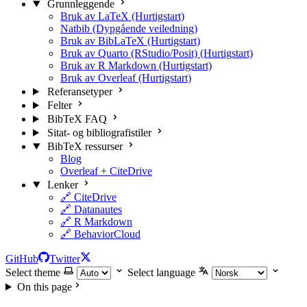
Grunnleggende
Bruk av LaTeX (Hurtigstart)
Natbib (Dypgående veiledning)
Bruk av BibLaTeX (Hurtigstart)
Bruk av Quarto (RStudio/Posit) (Hurtigstart)
Bruk av R Markdown (Hurtigstart)
Bruk av Overleaf (Hurtigstart)
Referansetyper
Felter
BibTeX FAQ
Sitat- og bibliografistiler
BibTeX ressurser
Blog
Overleaf + CiteDrive
Lenker
🔗 CiteDrive
🔗 Datanautes
🔗 R Markdown
🔗 BehaviorCloud
GitHub
Twitter
Select theme
Select language
On this page