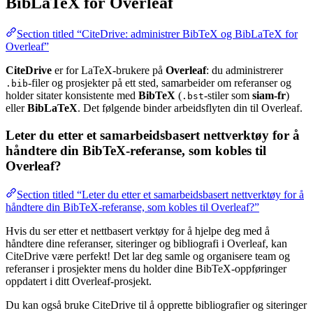
BibLaTeX for Overleaf
Section titled “CiteDrive: administrer BibTeX og BibLaTeX for
Overleaf”
CiteDrive
er for LaTeX-brukere på
Overleaf
: du administrerer
-filer og prosjekter på ett sted, samarbeider om referanser og
.bib
holder sitater konsistente med
BibTeX
(
-stiler som
siam-fr
)
.bst
eller
BibLaTeX
. Det følgende binder arbeidsflyten din til Overleaf.
Leter du etter et samarbeidsbasert nettverktøy for å
håndtere din BibTeX-referanse, som kobles til
Overleaf?
Section titled “Leter du etter et samarbeidsbasert nettverktøy for å
håndtere din BibTeX-referanse, som kobles til Overleaf?”
Hvis du ser etter et nettbasert verktøy for å hjelpe deg med å
håndtere dine referanser, siteringer og bibliografi i Overleaf, kan
CiteDrive være perfekt! Det lar deg samle og organisere team og
referanser i prosjekter mens du holder dine BibTeX-oppføringer
oppdatert i ditt Overleaf-prosjekt.
Du kan også bruke CiteDrive til å opprette bibliografier og siteringer