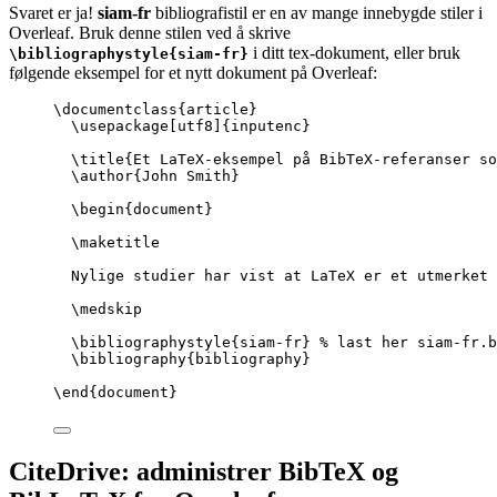
Svaret er ja!
siam-fr
bibliografistil er en av mange innebygde stiler i
Overleaf. Bruk denne stilen ved å skrive
i ditt tex-dokument, eller bruk
\bibliographystyle{siam-fr}
følgende eksempel for et nytt dokument på Overleaf:
\documentclass
{
article
}
\usepackage
[
utf8
]{
inputenc
}
\title
{Et LaTeX-eksempel på BibTeX-referanser so
\author
{John Smith}
\begin
{
document
}
\maketitle
Nylige studier har vist at LaTeX er et utmerket 
\medskip
\bibliographystyle
{siam-fr} 
% last her siam-fr.b
\bibliography
{bibliography}
\end
{
document
}
CiteDrive: administrer BibTeX og