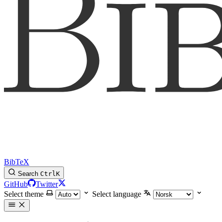
BibTeX
Search
Ctrl
K
GitHub
Twitter
Select theme
Select language