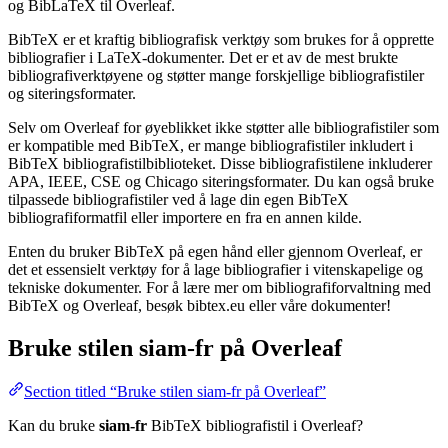
og BibLaTeX til Overleaf.
BibTeX er et kraftig bibliografisk verktøy som brukes for å opprette
bibliografier i LaTeX-dokumenter. Det er et av de mest brukte
bibliografiverktøyene og støtter mange forskjellige bibliografistiler
og siteringsformater.
Selv om Overleaf for øyeblikket ikke støtter alle bibliografistiler som
er kompatible med BibTeX, er mange bibliografistiler inkludert i
BibTeX bibliografistilbiblioteket. Disse bibliografistilene inkluderer
APA, IEEE, CSE og Chicago siteringsformater. Du kan også bruke
tilpassede bibliografistiler ved å lage din egen BibTeX
bibliografiformatfil eller importere en fra en annen kilde.
Enten du bruker BibTeX på egen hånd eller gjennom Overleaf, er
det et essensielt verktøy for å lage bibliografier i vitenskapelige og
tekniske dokumenter. For å lære mer om bibliografiforvaltning med
BibTeX og Overleaf, besøk bibtex.eu eller våre dokumenter!
Bruke stilen
siam-fr
på Overleaf
Section titled “Bruke stilen siam-fr på Overleaf”
Kan du bruke
siam-fr
BibTeX bibliografistil i Overleaf?