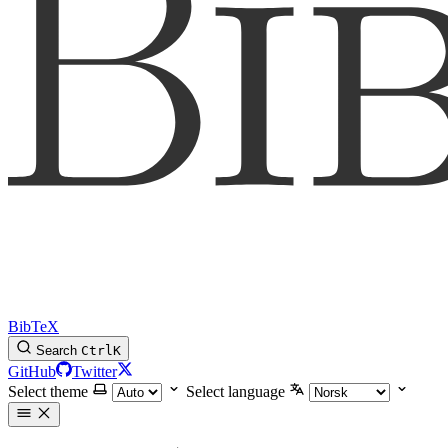
BibTeX
Search
Ctrl
K
GitHub
Twitter
Select theme
Select language