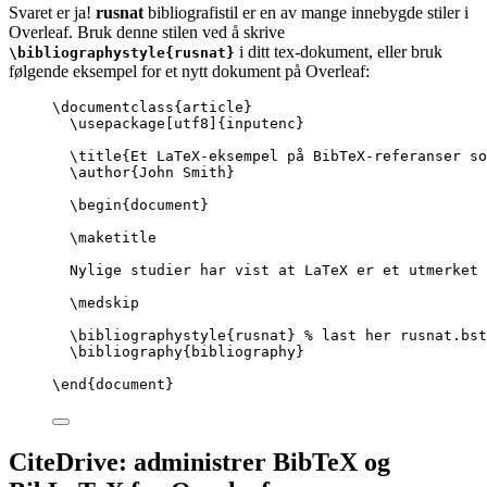
Svaret er ja!
rusnat
bibliografistil er en av mange innebygde stiler i
Overleaf. Bruk denne stilen ved å skrive
i ditt tex-dokument, eller bruk
\bibliographystyle{rusnat}
følgende eksempel for et nytt dokument på Overleaf:
\documentclass
{
article
}
\usepackage
[
utf8
]{
inputenc
}
\title
{Et LaTeX-eksempel på BibTeX-referanser so
\author
{John Smith}
\begin
{
document
}
\maketitle
Nylige studier har vist at LaTeX er et utmerket 
\medskip
\bibliographystyle
{rusnat} 
% last her rusnat.bst
\bibliography
{bibliography}
\end
{
document
}
CiteDrive: administrer BibTeX og