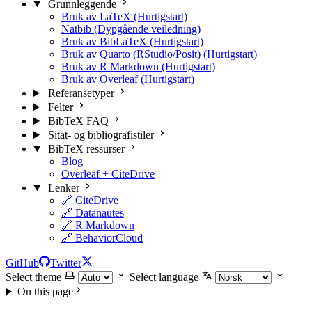
Grunnleggende
Bruk av LaTeX (Hurtigstart)
Natbib (Dypgående veiledning)
Bruk av BibLaTeX (Hurtigstart)
Bruk av Quarto (RStudio/Posit) (Hurtigstart)
Bruk av R Markdown (Hurtigstart)
Bruk av Overleaf (Hurtigstart)
Referansetyper
Felter
BibTeX FAQ
Sitat- og bibliografistiler
BibTeX ressurser
Blog
Overleaf + CiteDrive
Lenker
🔗 CiteDrive
🔗 Datanautes
🔗 R Markdown
🔗 BehaviorCloud
GitHub
Twitter
Select theme
Select language
On this page