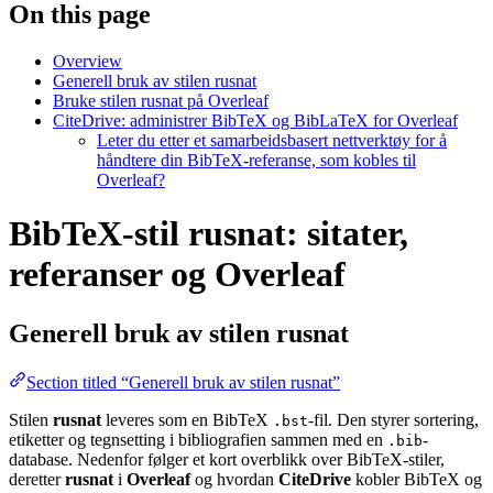
On this page
Overview
Generell bruk av stilen rusnat
Bruke stilen rusnat på Overleaf
CiteDrive: administrer BibTeX og BibLaTeX for Overleaf
Leter du etter et samarbeidsbasert nettverktøy for å
håndtere din BibTeX-referanse, som kobles til
Overleaf?
BibTeX-stil rusnat: sitater,
referanser og Overleaf
Generell bruk av stilen
rusnat
Section titled “Generell bruk av stilen rusnat”
Stilen
rusnat
leveres som en BibTeX
-fil. Den styrer sortering,
.bst
etiketter og tegnsetting i bibliografien sammen med en
-
.bib
database. Nedenfor følger et kort overblikk over BibTeX-stiler,
deretter
rusnat
i
Overleaf
og hvordan
CiteDrive
kobler BibTeX og