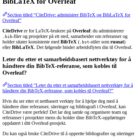
BibLaTeX for Overleaf
Section titled “CiteDrive: administrer BibTeX og BibLaTeX for
Overleaf”
CiteDrive
er for LaTeX-brukere på
Overleaf
: du administrerer
-filer og prosjekter på ett sted, samarbeider om referanser og
.bib
holder sitater konsistente med
BibTeX
(
-stiler som
rusnat
)
.bst
eller
BibLaTeX
. Det følgende binder arbeidsflyten din til Overleaf.
Leter du etter et samarbeidsbasert nettverktøy for å
håndtere din BibTeX-referanse, som kobles til
Overleaf?
Section titled “Leter du etter et samarbeidsbasert nettverktøy for å
håndtere din BibTeX-referanse, som kobles til Overleaf?”
Hvis du ser etter et nettbasert verktøy for å hjelpe deg med å
håndtere dine referanser, siteringer og bibliografi i Overleaf, kan
CiteDrive være perfekt! Det lar deg samle og organisere team og
referanser i prosjekter mens du holder dine BibTeX-oppføringer
oppdatert i ditt Overleaf-prosjekt.
Du kan også bruke CiteDrive til å opprette bibliografier og siteringer