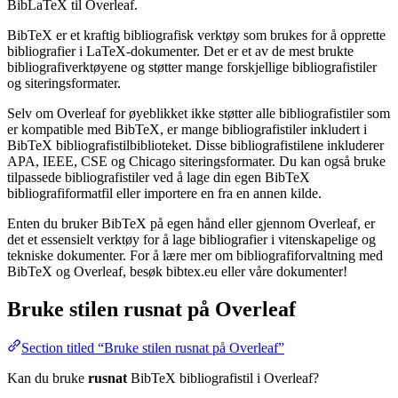
BibLaTeX til Overleaf.
BibTeX er et kraftig bibliografisk verktøy som brukes for å opprette
bibliografier i LaTeX-dokumenter. Det er et av de mest brukte
bibliografiverktøyene og støtter mange forskjellige bibliografistiler
og siteringsformater.
Selv om Overleaf for øyeblikket ikke støtter alle bibliografistiler som
er kompatible med BibTeX, er mange bibliografistiler inkludert i
BibTeX bibliografistilbiblioteket. Disse bibliografistilene inkluderer
APA, IEEE, CSE og Chicago siteringsformater. Du kan også bruke
tilpassede bibliografistiler ved å lage din egen BibTeX
bibliografiformatfil eller importere en fra en annen kilde.
Enten du bruker BibTeX på egen hånd eller gjennom Overleaf, er
det et essensielt verktøy for å lage bibliografier i vitenskapelige og
tekniske dokumenter. For å lære mer om bibliografiforvaltning med
BibTeX og Overleaf, besøk bibtex.eu eller våre dokumenter!
Bruke stilen
rusnat
på Overleaf
Section titled “Bruke stilen rusnat på Overleaf”
Kan du bruke
rusnat
BibTeX bibliografistil i Overleaf?