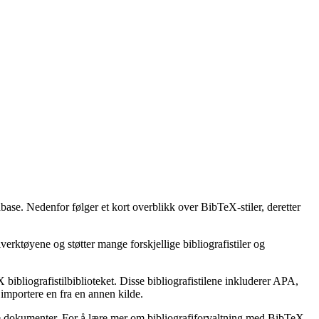
abase. Nedenfor følger et kort overblikk over BibTeX-stiler, deretter
erktøyene og støtter mange forskjellige bibliografistiler og
bibliografistilbiblioteket. Disse bibliografistilene inkluderer APA,
importere en fra en annen kilde.
ske dokumenter. For å lære mer om bibliografiforvaltning med BibTeX