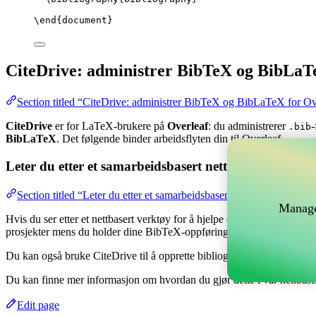
\end
{
document
}
CiteDrive: administrer BibTeX og BibLaT
Section titled “CiteDrive: administrer BibTeX og BibLaTeX for Ov
CiteDrive
er for LaTeX-brukere på
Overleaf
: du administrerer
-
.bib
BibLaTeX
. Det følgende binder arbeidsflyten din til Overleaf.
Leter du etter et samarbeidsbasert nettverktøy for å 
Section titled “Leter du etter et samarbeidsbasert nettverktøy for å
Manage
Hvis du ser etter et nettbasert verktøy for å hjelpe deg med å håndtere
prosjekter mens du holder dine BibTeX-oppføringer oppdatert i ditt Ov
Du kan også bruke CiteDrive til å opprette bibliografier og siteringer 
Du kan finne mer informasjon om hvordan du gjør dette i vår nettbas
Edit page