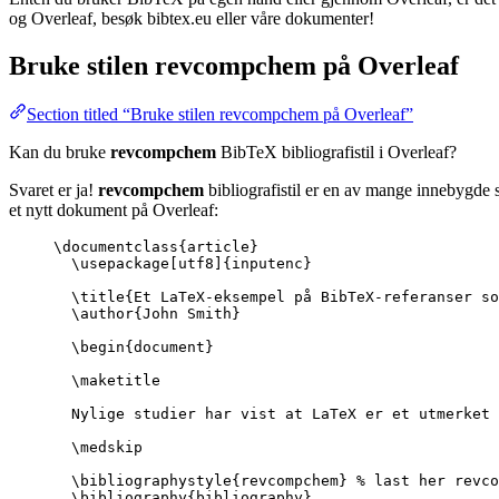
og Overleaf, besøk bibtex.eu eller våre dokumenter!
Bruke stilen
revcompchem
på Overleaf
Section titled “Bruke stilen revcompchem på Overleaf”
Kan du bruke
revcompchem
BibTeX bibliografistil i Overleaf?
Svaret er ja!
revcompchem
bibliografistil er en av mange innebygde s
et nytt dokument på Overleaf:
\documentclass
{
article
}
\usepackage
[
utf8
]{
inputenc
}
\title
{Et LaTeX-eksempel på BibTeX-referanser so
\author
{John Smith}
\begin
{
document
}
\maketitle
Nylige studier har vist at LaTeX er et utmerket 
\medskip
\bibliographystyle
{revcompchem} 
% last her revco
\bibliography
{bibliography}