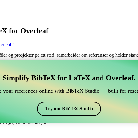
eX for Overleaf
erleaf”
filer og prosjekter på ett sted, samarbeider om referanser og holder sita
håndtere din BibTeX-referanse, som kobles til Overleaf?
Simplify BibTeX for LaTeX and Overleaf.
 håndtere din BibTeX-referanse, som kobles til Overleaf?”
 your references online with BibTeX Studio — built for resea
 dine referanser, siteringer og bibliografi i Overleaf, kan CiteDrive vær
erleaf-prosjekt.
Try out BibTeX Studio
i ulike stiler, inkludert revcompchem. Så hvis du ser etter en enkel måte 
erte hjelpedokumentasjon.