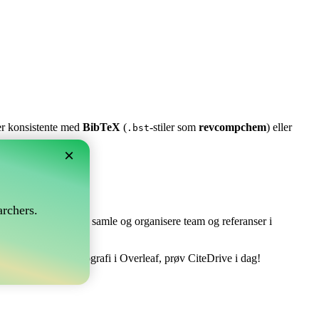
ter konsistente med
BibTeX
(
-stiler som
revcompchem
) eller
.bst
×
rchers.
e perfekt! Det lar deg samle og organisere team og referanser i
å håndtere din bibliografi i Overleaf, prøv CiteDrive i dag!