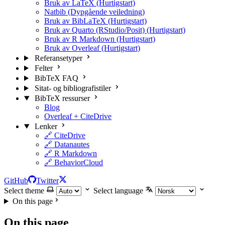
Bruk av LaTeX (Hurtigstart)
Natbib (Dypgående veiledning)
Bruk av BibLaTeX (Hurtigstart)
Bruk av Quarto (RStudio/Posit) (Hurtigstart)
Bruk av R Markdown (Hurtigstart)
Bruk av Overleaf (Hurtigstart)
Referansetyper
Felter
BibTeX FAQ
Sitat- og bibliografistiler
BibTeX ressurser
Blog
Overleaf + CiteDrive
Lenker
🔗 CiteDrive
🔗 Datanautes
🔗 R Markdown
🔗 BehaviorCloud
GitHub
Twitter
Select theme
Select language
On this page
On this page