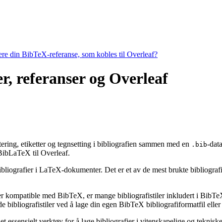
tere din BibTeX-referanse, som kobles til Overleaf?
r, referanser og Overleaf
rtering, etiketter og tegnsetting i bibliografien sammen med en
-dat
.bib
ibLaTeX til Overleaf.
ibliografier i LaTeX-dokumenter. Det er et av de mest brukte bibliografiv
 er kompatible med BibTeX, er mange bibliografistiler inkludert i BibTeX 
bibliografistiler ved å lage din egen BibTeX bibliografiformatfil eller 
t essensielt verktøy for å lage bibliografier i vitenskapelige og tekni