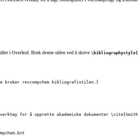
tiler i Overleaf. Bruk denne stilen ved å skrive
\bibliographystyle{
m bruker revcompchem bibliografistilen.}
verktøy for å opprette akademiske dokumenter 
\cite
{
Smith
mpchem.bst