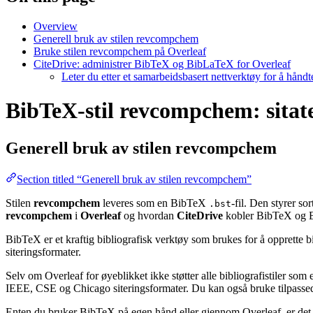
Overview
Generell bruk av stilen revcompchem
Bruke stilen revcompchem på Overleaf
CiteDrive: administrer BibTeX og BibLaTeX for Overleaf
Leter du etter et samarbeidsbasert nettverktøy for å hånd
BibTeX-stil revcompchem: sitate
Generell bruk av stilen
revcompchem
Section titled “Generell bruk av stilen revcompchem”
Stilen
revcompchem
leveres som en BibTeX
-fil. Den styrer so
.bst
revcompchem
i
Overleaf
og hvordan
CiteDrive
kobler BibTeX og B
BibTeX er et kraftig bibliografisk verktøy som brukes for å opprette b
siteringsformater.
Selv om Overleaf for øyeblikket ikke støtter alle bibliografistiler som
IEEE, CSE og Chicago siteringsformater. Du kan også bruke tilpassede 
Enten du bruker BibTeX på egen hånd eller gjennom Overleaf, er det e