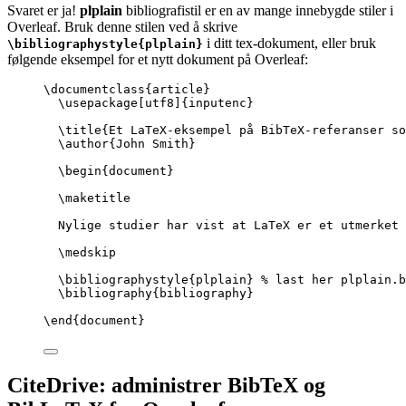
Svaret er ja!
plplain
bibliografistil er en av mange innebygde stiler i
Overleaf. Bruk denne stilen ved å skrive
i ditt tex-dokument, eller bruk
\bibliographystyle{plplain}
følgende eksempel for et nytt dokument på Overleaf:
\documentclass
{
article
}
\usepackage
[
utf8
]{
inputenc
}
\title
{Et LaTeX-eksempel på BibTeX-referanser so
\author
{John Smith}
\begin
{
document
}
\maketitle
Nylige studier har vist at LaTeX er et utmerket 
\medskip
\bibliographystyle
{plplain} 
% last her plplain.b
\bibliography
{bibliography}
\end
{
document
}
CiteDrive: administrer BibTeX og