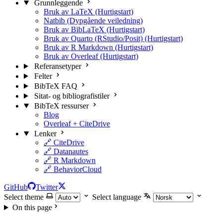
Grunnleggende
Bruk av LaTeX (Hurtigstart)
Natbib (Dypgående veiledning)
Bruk av BibLaTeX (Hurtigstart)
Bruk av Quarto (RStudio/Posit) (Hurtigstart)
Bruk av R Markdown (Hurtigstart)
Bruk av Overleaf (Hurtigstart)
Referansetyper
Felter
BibTeX FAQ
Sitat- og bibliografistiler
BibTeX ressurser
Blog
Overleaf + CiteDrive
Lenker
🔗 CiteDrive
🔗 Datanautes
🔗 R Markdown
🔗 BehaviorCloud
GitHub
Twitter
Select theme
Select language
On this page