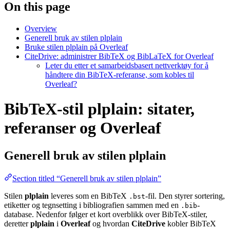
On this page
Overview
Generell bruk av stilen plplain
Bruke stilen plplain på Overleaf
CiteDrive: administrer BibTeX og BibLaTeX for Overleaf
Leter du etter et samarbeidsbasert nettverktøy for å
håndtere din BibTeX-referanse, som kobles til
Overleaf?
BibTeX-stil plplain: sitater,
referanser og Overleaf
Generell bruk av stilen
plplain
Section titled “Generell bruk av stilen plplain”
Stilen
plplain
leveres som en BibTeX
-fil. Den styrer sortering,
.bst
etiketter og tegnsetting i bibliografien sammen med en
-
.bib
database. Nedenfor følger et kort overblikk over BibTeX-stiler,
deretter
plplain
i
Overleaf
og hvordan
CiteDrive
kobler BibTeX