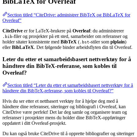
BibLaTeX for Overleaf
Section titled “CiteDrive: administrer BibTeX og BibLaTeX for
Overleaf”
CiteDrive
er for LaTeX-brukere på
Overleaf
: du administrerer
-filer og prosjekter på ett sted, samarbeider om referanser og
.bib
holder sitater konsistente med
BibTeX
(
-stiler som
plplain
)
.bst
eller
BibLaTeX
. Det følgende binder arbeidsflyten din til Overleaf.
Leter du etter et samarbeidsbasert nettverktøy for å
håndtere din BibTeX-referanse, som kobles til
Overleaf?
Section titled “Leter du etter et samarbeidsbasert nettverktøy for å
håndtere din BibTeX-referanse, som kobles til Overleaf?”
Hvis du ser etter et nettbasert verktøy for å hjelpe deg med å
håndtere dine referanser, siteringer og bibliografi i Overleaf, kan
CiteDrive være perfekt! Det lar deg samle og organisere team og
referanser i prosjekter mens du holder dine BibTeX-oppføringer
oppdatert i ditt Overleaf-prosjekt.
Du kan også bruke CiteDrive til å opprette bibliografier og siteringer