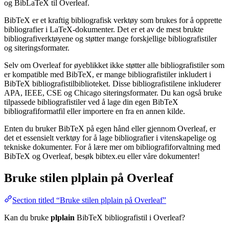
og BibLaTeX til Overleaf.
BibTeX er et kraftig bibliografisk verktøy som brukes for å opprette
bibliografier i LaTeX-dokumenter. Det er et av de mest brukte
bibliografiverktøyene og støtter mange forskjellige bibliografistiler
og siteringsformater.
Selv om Overleaf for øyeblikket ikke støtter alle bibliografistiler som
er kompatible med BibTeX, er mange bibliografistiler inkludert i
BibTeX bibliografistilbiblioteket. Disse bibliografistilene inkluderer
APA, IEEE, CSE og Chicago siteringsformater. Du kan også bruke
tilpassede bibliografistiler ved å lage din egen BibTeX
bibliografiformatfil eller importere en fra en annen kilde.
Enten du bruker BibTeX på egen hånd eller gjennom Overleaf, er
det et essensielt verktøy for å lage bibliografier i vitenskapelige og
tekniske dokumenter. For å lære mer om bibliografiforvaltning med
BibTeX og Overleaf, besøk bibtex.eu eller våre dokumenter!
Bruke stilen
plplain
på Overleaf
Section titled “Bruke stilen plplain på Overleaf”
Kan du bruke
plplain
BibTeX bibliografistil i Overleaf?