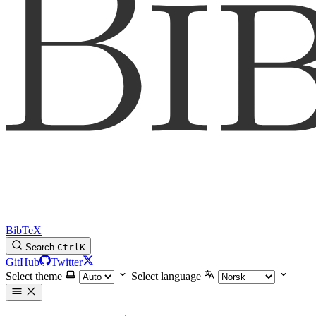
BibTeX
Search
Ctrl
K
GitHub
Twitter
Select theme
Select language