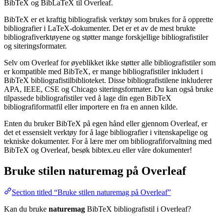
BibTeX og BibLaTeX til Overleaf.
BibTeX er et kraftig bibliografisk verktøy som brukes for å opprette
bibliografier i LaTeX-dokumenter. Det er et av de mest brukte
bibliografiverktøyene og støtter mange forskjellige bibliografistiler
og siteringsformater.
Selv om Overleaf for øyeblikket ikke støtter alle bibliografistiler som
er kompatible med BibTeX, er mange bibliografistiler inkludert i
BibTeX bibliografistilbiblioteket. Disse bibliografistilene inkluderer
APA, IEEE, CSE og Chicago siteringsformater. Du kan også bruke
tilpassede bibliografistiler ved å lage din egen BibTeX
bibliografiformatfil eller importere en fra en annen kilde.
Enten du bruker BibTeX på egen hånd eller gjennom Overleaf, er
det et essensielt verktøy for å lage bibliografier i vitenskapelige og
tekniske dokumenter. For å lære mer om bibliografiforvaltning med
BibTeX og Overleaf, besøk bibtex.eu eller våre dokumenter!
Bruke stilen
naturemag
på Overleaf
Section titled “Bruke stilen naturemag på Overleaf”
Kan du bruke
naturemag
BibTeX bibliografistil i Overleaf?