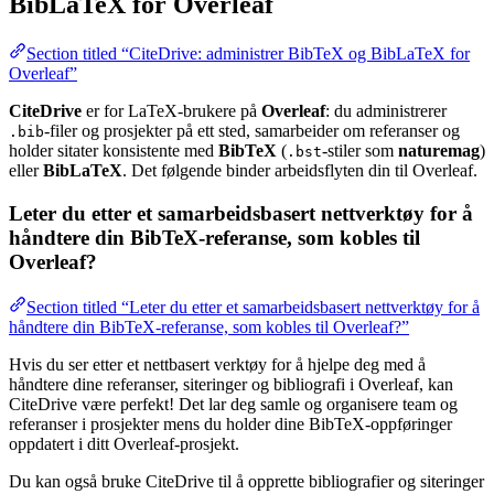
BibLaTeX for Overleaf
Section titled “CiteDrive: administrer BibTeX og BibLaTeX for
Overleaf”
CiteDrive
er for LaTeX-brukere på
Overleaf
: du administrerer
-filer og prosjekter på ett sted, samarbeider om referanser og
.bib
holder sitater konsistente med
BibTeX
(
-stiler som
naturemag
)
.bst
eller
BibLaTeX
. Det følgende binder arbeidsflyten din til Overleaf.
Leter du etter et samarbeidsbasert nettverktøy for å
håndtere din BibTeX-referanse, som kobles til
Overleaf?
Section titled “Leter du etter et samarbeidsbasert nettverktøy for å
håndtere din BibTeX-referanse, som kobles til Overleaf?”
Hvis du ser etter et nettbasert verktøy for å hjelpe deg med å
håndtere dine referanser, siteringer og bibliografi i Overleaf, kan
CiteDrive være perfekt! Det lar deg samle og organisere team og
referanser i prosjekter mens du holder dine BibTeX-oppføringer
oppdatert i ditt Overleaf-prosjekt.
Du kan også bruke CiteDrive til å opprette bibliografier og siteringer