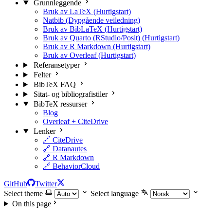
Grunnleggende
Bruk av LaTeX (Hurtigstart)
Natbib (Dypgående veiledning)
Bruk av BibLaTeX (Hurtigstart)
Bruk av Quarto (RStudio/Posit) (Hurtigstart)
Bruk av R Markdown (Hurtigstart)
Bruk av Overleaf (Hurtigstart)
Referansetyper
Felter
BibTeX FAQ
Sitat- og bibliografistiler
BibTeX ressurser
Blog
Overleaf + CiteDrive
Lenker
🔗 CiteDrive
🔗 Datanautes
🔗 R Markdown
🔗 BehaviorCloud
GitHub
Twitter
Select theme
Select language
On this page