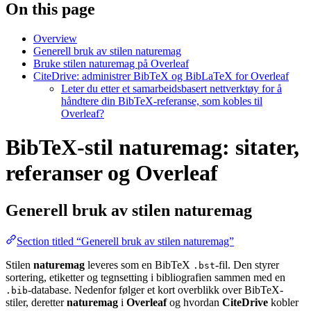
On this page
Overview
Generell bruk av stilen naturemag
Bruke stilen naturemag på Overleaf
CiteDrive: administrer BibTeX og BibLaTeX for Overleaf
Leter du etter et samarbeidsbasert nettverktøy for å
håndtere din BibTeX-referanse, som kobles til
Overleaf?
BibTeX-stil naturemag: sitater,
referanser og Overleaf
Generell bruk av stilen
naturemag
Section titled “Generell bruk av stilen naturemag”
Stilen
naturemag
leveres som en BibTeX
-fil. Den styrer
.bst
sortering, etiketter og tegnsetting i bibliografien sammen med en
-database. Nedenfor følger et kort overblikk over BibTeX-
.bib
stiler, deretter
naturemag
i
Overleaf
og hvordan
CiteDrive
kobler