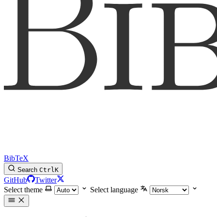
BibTeX
Search
Ctrl
K
GitHub
Twitter
Select theme
Select language