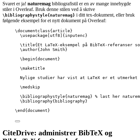
Svaret er ja!
naturemag
bibliografistil er en av mange innebygde
stiler i Overleaf. Bruk denne stilen ved å skrive
i ditt tex-dokument, eller bruk
\bibliographystyle{naturemag}
følgende eksempel for et nytt dokument på Overleaf:
\documentclass
{
article
}
\usepackage
[
utf8
]{
inputenc
}
\title
{Et LaTeX-eksempel på BibTeX-referanser so
\author
{John Smith}
\begin
{
document
}
\maketitle
Nylige studier har vist at LaTeX er et utmerket 
\medskip
\bibliographystyle
{naturemag} 
% last her naturem
\bibliography
{bibliography}
\end
{
document
}
CiteDrive: administrer BibTeX og