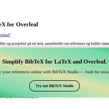
eX for Overleaf
erleaf”
filer og prosjekter på ett sted, samarbeider om referanser og holder sita
håndtere din BibTeX-referanse, som kobles til Overleaf?
Simplify BibTeX for LaTeX and Overleaf.
 håndtere din BibTeX-referanse, som kobles til Overleaf?”
 your references online with BibTeX Studio — built for resea
 dine referanser, siteringer og bibliografi i Overleaf, kan CiteDrive vær
erleaf-prosjekt.
Try out BibTeX Studio
ulike stiler, inkludert natdin. Så hvis du ser etter en enkel måte å håndt
erte hjelpedokumentasjon.