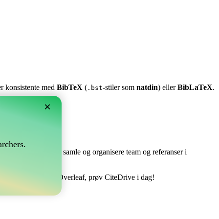
ter konsistente med
BibTeX
(
-stiler som
natdin
) eller
BibLaTeX
.
.bst
×
rchers.
e perfekt! Det lar deg samle og organisere team og referanser i
ere din bibliografi i Overleaf, prøv CiteDrive i dag!