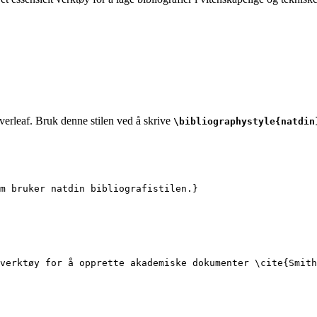
Overleaf. Bruk denne stilen ved å skrive
\bibliographystyle{natdin
m bruker natdin bibliografistilen.}
verktøy for å opprette akademiske dokumenter 
\cite
{
Smith