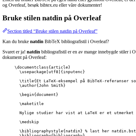
og Overleaf, besøk bibtex.eu eller våre dokumenter!
Bruke stilen
natdin
på Overleaf
Section titled “Bruke stilen natdin på Overleaf”
Kan du bruke
natdin
BibTeX bibliografistil i Overleaf?
Svaret er ja!
natdin
bibliografistil er en av mange innebygde stiler i 
dokument på Overleaf:
\documentclass
{
article
}
\usepackage
[
utf8
]{
inputenc
}
\title
{Et LaTeX-eksempel på BibTeX-referanser so
\author
{John Smith}
\begin
{
document
}
\maketitle
Nylige studier har vist at LaTeX er et utmerket 
\medskip
\bibliographystyle
{natdin} 
% last her natdin.bst
\bibliography
{bibliography}