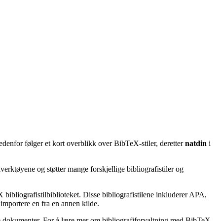
edenfor følger et kort overblikk over BibTeX-stiler, deretter
natdin
i
erktøyene og støtter mange forskjellige bibliografistiler og
bibliografistilbiblioteket. Disse bibliografistilene inkluderer APA,
importere en fra en annen kilde.
ske dokumenter. For å lære mer om bibliografiforvaltning med BibTeX