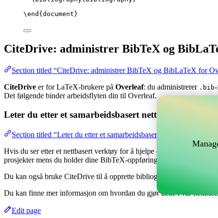
\end
{
document
}
CiteDrive: administrer BibTeX og BibLaT
Section titled “CiteDrive: administrer BibTeX og BibLaTeX for Ov
CiteDrive
er for LaTeX-brukere på
Overleaf
: du administrerer
-
.bib
Det følgende binder arbeidsflyten din til Overleaf.
Leter du etter et samarbeidsbasert nettverktøy for å 
Section titled “Leter du etter et samarbeidsbasert nettverktøy for å
Manage
Hvis du ser etter et nettbasert verktøy for å hjelpe deg med å håndtere
prosjekter mens du holder dine BibTeX-oppføringer oppdatert i ditt Ov
Du kan også bruke CiteDrive til å opprette bibliografier og siteringer i 
Du kan finne mer informasjon om hvordan du gjør dette i vår nettbas
Edit page