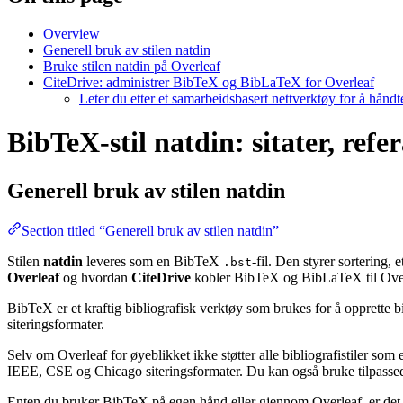
Overview
Generell bruk av stilen natdin
Bruke stilen natdin på Overleaf
CiteDrive: administrer BibTeX og BibLaTeX for Overleaf
Leter du etter et samarbeidsbasert nettverktøy for å hånd
BibTeX-stil natdin: sitater, refe
Generell bruk av stilen
natdin
Section titled “Generell bruk av stilen natdin”
Stilen
natdin
leveres som en BibTeX
-fil. Den styrer sortering,
.bst
Overleaf
og hvordan
CiteDrive
kobler BibTeX og BibLaTeX til Over
BibTeX er et kraftig bibliografisk verktøy som brukes for å opprette b
siteringsformater.
Selv om Overleaf for øyeblikket ikke støtter alle bibliografistiler som
IEEE, CSE og Chicago siteringsformater. Du kan også bruke tilpassede 
Enten du bruker BibTeX på egen hånd eller gjennom Overleaf, er det e