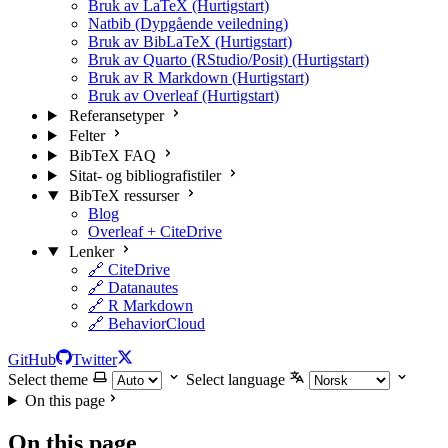
Bruk av LaTeX (Hurtigstart)
Natbib (Dypgående veiledning)
Bruk av BibLaTeX (Hurtigstart)
Bruk av Quarto (RStudio/Posit) (Hurtigstart)
Bruk av R Markdown (Hurtigstart)
Bruk av Overleaf (Hurtigstart)
Referansetyper
Felter
BibTeX FAQ
Sitat- og bibliografistiler
BibTeX ressurser
Blog
Overleaf + CiteDrive
Lenker
🔗 CiteDrive
🔗 Datanautes
🔗 R Markdown
🔗 BehaviorCloud
GitHub
Twitter
Select theme
Select language
On this page
On this page