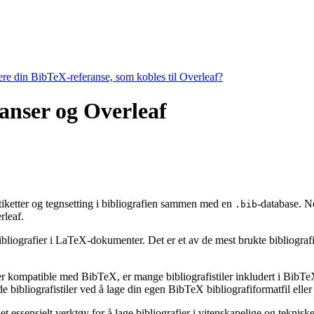
tere din BibTeX-referanse, som kobles til Overleaf?
ranser og Overleaf
 etiketter og tegnsetting i bibliografien sammen med en
-database. N
.bib
leaf.
ibliografier i LaTeX-dokumenter. Det er et av de mest brukte bibliografiv
 er kompatible med BibTeX, er mange bibliografistiler inkludert i BibTeX 
bibliografistiler ved å lage din egen BibTeX bibliografiformatfil eller 
t essensielt verktøy for å lage bibliografier i vitenskapelige og tekni