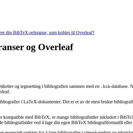
tere din BibTeX-referanse, som kobles til Overleaf?
eranser og Overleaf
, etiketter og tegnsetting i bibliografien sammen med en
-database. N
.bib
leaf.
ibliografier i LaTeX-dokumenter. Det er et av de mest brukte bibliografiv
 er kompatible med BibTeX, er mange bibliografistiler inkludert i BibTeX 
bibliografistiler ved å lage din egen BibTeX bibliografiformatfil eller 
t essensielt verktøy for å lage bibliografier i vitenskapelige og tekni