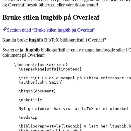
og Overleaf, besøk bibtex.eu eller våre dokumenter!
Bruke stilen
ltugbib
på Overleaf
Section titled “Bruke stilen ltugbib på Overleaf”
Kan du bruke
ltugbib
BibTeX bibliografistil i Overleaf?
Svaret er ja!
ltugbib
bibliografistil er en av mange innebygde stiler i 
dokument på Overleaf:
\documentclass
{
article
}
\usepackage
[
utf8
]{
inputenc
}
\title
{Et LaTeX-eksempel på BibTeX-referanser so
\author
{John Smith}
\begin
{
document
}
\maketitle
Nylige studier har vist at LaTeX er et utmerket 
\medskip
\bibliographystyle
{ltugbib} 
% last her ltugbib.b
\bibliography
{bibliography}