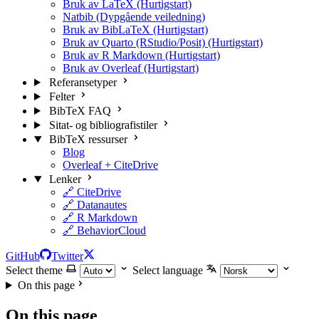
Bruk av LaTeX (Hurtigstart)
Natbib (Dypgående veiledning)
Bruk av BibLaTeX (Hurtigstart)
Bruk av Quarto (RStudio/Posit) (Hurtigstart)
Bruk av R Markdown (Hurtigstart)
Bruk av Overleaf (Hurtigstart)
Referansetyper
Felter
BibTeX FAQ
Sitat- og bibliografistiler
BibTeX ressurser
Blog
Overleaf + CiteDrive
Lenker
🔗 CiteDrive
🔗 Datanautes
🔗 R Markdown
🔗 BehaviorCloud
GitHub
Twitter
Select theme
Select language
On this page
On this page