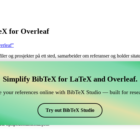
eX for Overleaf
erleaf”
filer og prosjekter på ett sted, samarbeider om referanser og holder sita
håndtere din BibTeX-referanse, som kobles til Overleaf?
Simplify BibTeX for LaTeX and Overleaf.
 håndtere din BibTeX-referanse, som kobles til Overleaf?”
 your references online with BibTeX Studio — built for resea
 dine referanser, siteringer og bibliografi i Overleaf, kan CiteDrive vær
erleaf-prosjekt.
Try out BibTeX Studio
ulike stiler, inkludert ltugbib. Så hvis du ser etter en enkel måte å hånd
erte hjelpedokumentasjon.