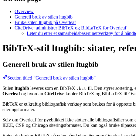
Overview
Generell bruk av stilen ltugbib
Bruke stilen ltugbib på Overleaf
CiteDrive: administrer BibTeX og BibLaTeX for Overleaf
Leter du etter et samarbeidsbasert nettverktøy for å hånd
BibTeX-stil ltugbib: sitater, ref
Generell bruk av stilen
ltugbib
Section titled “Generell bruk av stilen ltugbib”
Stilen
ltugbib
leveres som en BibTeX
-fil. Den styrer sortering
.bst
Overleaf
og hvordan
CiteDrive
kobler BibTeX og BibLaTeX til Over
BibTeX er et kraftig bibliografisk verktøy som brukes for å opprette b
siteringsformater.
Selv om Overleaf for øyeblikket ikke støtter alle bibliografistiler som
IEEE, CSE og Chicago siteringsformater. Du kan også bruke tilpassede 
Enten du bruker BibTeX på egen hånd eller gjennom Overleaf, er det e