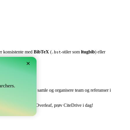
ter konsistente med
BibTeX
(
-stiler som
ltugbib
) eller
.bst
×
rchers.
e perfekt! Det lar deg samle og organisere team og referanser i
tere din bibliografi i Overleaf, prøv CiteDrive i dag!