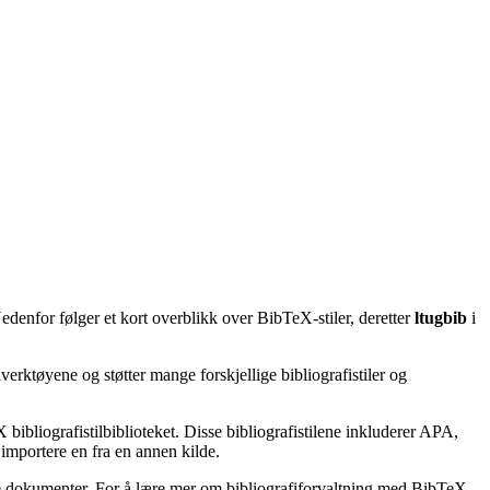
edenfor følger et kort overblikk over BibTeX-stiler, deretter
ltugbib
i
erktøyene og støtter mange forskjellige bibliografistiler og
bibliografistilbiblioteket. Disse bibliografistilene inkluderer APA,
importere en fra en annen kilde.
ske dokumenter. For å lære mer om bibliografiforvaltning med BibTeX