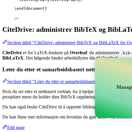
\end
{
document
}
CiteDrive: administrer BibTeX og BibLaT
Section titled “CiteDrive: administrer BibTeX og BibLaTeX for Ov
CiteDrive
er for LaTeX-brukere på
Overleaf
: du administrerer
-
.bib
BibLaTeX
. Det følgende binder arbeidsflyten din til Overleaf.
Leter du etter et samarbeidsbasert nettverktøy for å 
Section titled “Leter du etter et samarbeidsbasert nettverktøy for å
Manage
Hvis du ser etter et nettbasert verktøy for å hjelpe deg med å håndtere
prosjekter mens du holder dine BibTeX-oppføringer oppdatert i ditt Ov
Du kan også bruke CiteDrive til å opprette bibliografier og siteringer i 
Du kan finne mer informasjon om hvordan du gjør dette i vår nettbas
Edit page