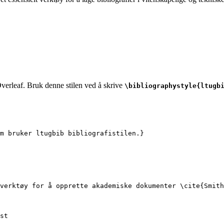
Overleaf. Bruk denne stilen ved å skrive
\bibliographystyle{ltugb
m bruker ltugbib bibliografistilen.}
verktøy for å opprette akademiske dokumenter 
\cite
{
Smith
st