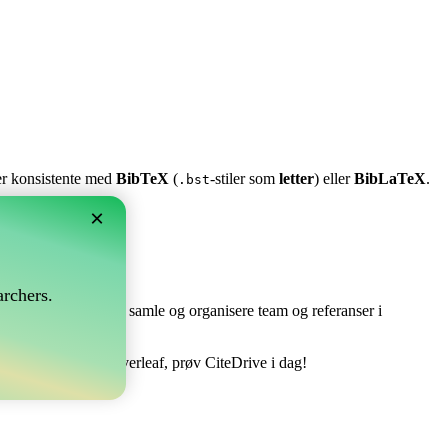
ter konsistente med
BibTeX
(
-stiler som
letter
) eller
BibLaTeX
.
.bst
×
rchers.
e perfekt! Det lar deg samle og organisere team og referanser i
re din bibliografi i Overleaf, prøv CiteDrive i dag!