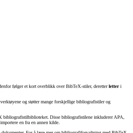
enfor følger et kort overblikk over BibTeX-stiler, deretter
letter
i
erktøyene og støtter mange forskjellige bibliografistiler og
bibliografistilbiblioteket. Disse bibliografistilene inkluderer APA,
importere en fra en annen kilde.
ske dokumenter. For å lære mer om bibliografiforvaltning med BibTeX