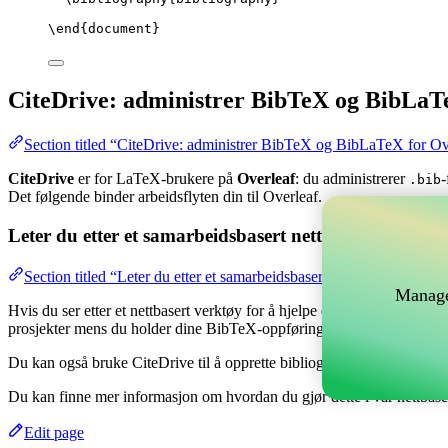
\end
{
document
}
CiteDrive: administrer BibTeX og BibLaT
Section titled “CiteDrive: administrer BibTeX og BibLaTeX for Ov
CiteDrive
er for LaTeX-brukere på
Overleaf
: du administrerer
-
.bib
Det følgende binder arbeidsflyten din til Overleaf.
Leter du etter et samarbeidsbasert nettverktøy for å 
Section titled “Leter du etter et samarbeidsbasert nettverktøy for å
Manage
Hvis du ser etter et nettbasert verktøy for å hjelpe deg med å håndtere
prosjekter mens du holder dine BibTeX-oppføringer oppdatert i ditt Ov
Du kan også bruke CiteDrive til å opprette bibliografier og siteringer i 
Du kan finne mer informasjon om hvordan du gjør dette i vår nettbas
Edit page