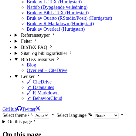
Bruk av LaTeX (Hurtigstart)
Natbib (Dypgående veiledning)
Bruk av BibLaTeX (Hurtigstart)
Bruk av Quarto (RStudio/Posit) (Hurtigstart)
Bruk av R Markdown (Hurtigstart)
Bruk av Overleaf (Hurtigstart)
Referansetyper
Felter
BibTeX FAQ
Sitat- og bibliografistiler
BibTeX ressurser
Blog
Overleaf + CiteDrive
Lenker
🔗 CiteDrive
🔗 Datanautes
🔗 R Markdown
🔗 BehaviorCloud
GitHub
Twitter
Select theme
Select language
On this page
On this page