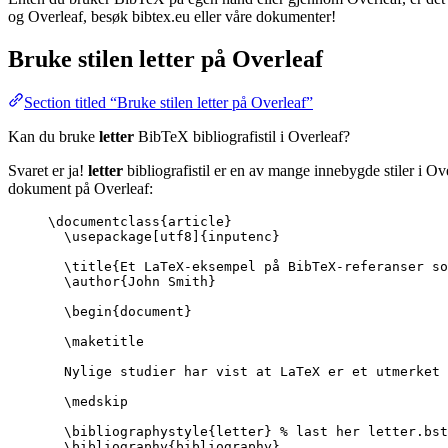
og Overleaf, besøk bibtex.eu eller våre dokumenter!
Bruke stilen
letter
på Overleaf
Section titled “Bruke stilen letter på Overleaf”
Kan du bruke
letter
BibTeX bibliografistil i Overleaf?
Svaret er ja!
letter
bibliografistil er en av mange innebygde stiler i Ov
dokument på Overleaf:
\documentclass
{
article
}
\usepackage
[
utf8
]{
inputenc
}
\title
{Et LaTeX-eksempel på BibTeX-referanser so
\author
{John Smith}
\begin
{
document
}
\maketitle
Nylige studier har vist at LaTeX er et utmerket 
\medskip
\bibliographystyle
{letter} 
% last her letter.bst
\bibliography
{bibliography}