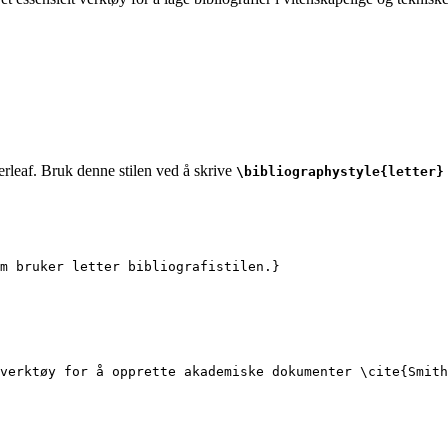
erleaf. Bruk denne stilen ved å skrive
\bibliographystyle{letter}
m bruker letter bibliografistilen.}
verktøy for å opprette akademiske dokumenter 
\cite
{
Smith