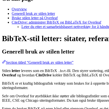
Overview
Generell bruk av stilen letter
Bruke stilen letter på Overleaf
CiteDrive: administrer BibTeX og BibLaTeX for Overleaf
Leter du etter et samarbeidsbasert nettverktøy for å hånd
BibTeX-stil letter: sitater, refe
Generell bruk av stilen
letter
Section titled “Generell bruk av stilen letter”
Stilen
letter
leveres som en BibTeX
-fil. Den styrer sortering, 
.bst
Overleaf
og hvordan
CiteDrive
kobler BibTeX og BibLaTeX til Over
BibTeX er et kraftig bibliografisk verktøy som brukes for å opprette b
siteringsformater.
Selv om Overleaf for øyeblikket ikke støtter alle bibliografistiler som
IEEE, CSE og Chicago siteringsformater. Du kan også bruke tilpassede 
Enten du bruker BibTeX på egen hånd eller gjennom Overleaf, er det e