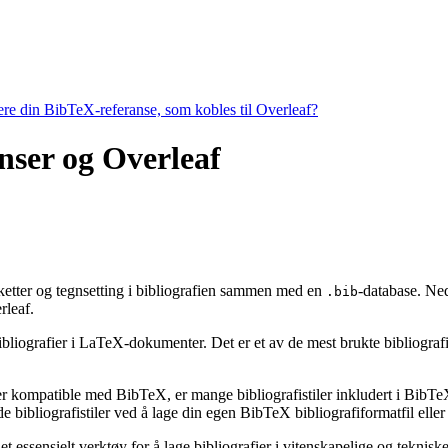
tere din BibTeX-referanse, som kobles til Overleaf?
ranser og Overleaf
etiketter og tegnsetting i bibliografien sammen med en
-database. Ned
.bib
leaf.
ibliografier i LaTeX-dokumenter. Det er et av de mest brukte bibliografiv
 er kompatible med BibTeX, er mange bibliografistiler inkludert i BibTeX 
bibliografistiler ved å lage din egen BibTeX bibliografiformatfil eller 
t essensielt verktøy for å lage bibliografier i vitenskapelige og tekni