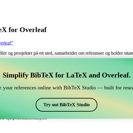
eX for Overleaf
erleaf”
filer og prosjekter på ett sted, samarbeider om referanser og holder sita
håndtere din BibTeX-referanse, som kobles til Overleaf?
Simplify BibTeX for LaTeX and Overleaf.
 håndtere din BibTeX-referanse, som kobles til Overleaf?”
 your references online with BibTeX Studio — built for resea
 dine referanser, siteringer og bibliografi i Overleaf, kan CiteDrive vær
erleaf-prosjekt.
Try out BibTeX Studio
ulike stiler, inkludert letter. Så hvis du ser etter en enkel måte å håndte
erte hjelpedokumentasjon.