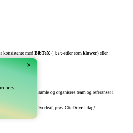
ter konsistente med
BibTeX
(
-stiler som
kluwer
) eller
.bst
×
rchers.
e perfekt! Det lar deg samle og organisere team og referanser i
ere din bibliografi i Overleaf, prøv CiteDrive i dag!