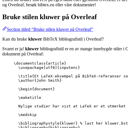
og Overleaf, besøk bibtex.eu eller våre dokumenter!
Bruke stilen
kluwer
på Overleaf
Section titled “Bruke stilen kluwer på Overleaf”
Kan du bruke
kluwer
BibTeX bibliografistil i Overleaf?
Svaret er ja!
kluwer
bibliografistil er en av mange innebygde stiler i 
dokument på Overleaf:
\documentclass
{
article
}
\usepackage
[
utf8
]{
inputenc
}
\title
{Et LaTeX-eksempel på BibTeX-referanser so
\author
{John Smith}
\begin
{
document
}
\maketitle
Nylige studier har vist at LaTeX er et utmerket 
\medskip
\bibliographystyle
{kluwer} 
% last her kluwer.bst
\bibliography
{bibliography}