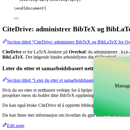
\end
{
document
}
CiteDrive: administrer BibTeX og BibLaT
Section titled “CiteDrive: administrer BibTeX og BibLaTeX for Ov
CiteDrive
er for LaTeX-brukere på
Overleaf
: du administrerer
-
.bib
BibLaTeX
. Det følgende binder arbeidsflyten din til Overleaf.
Leter du etter et samarbeidsbasert nettverktøy for å 
Section titled “Leter du etter et samarbeidsbasert nettverktøy for å
Manage
Hvis du ser etter et nettbasert verktøy for å hjelpe deg med å håndtere
prosjekter mens du holder dine BibTeX-oppføringer oppdatert i ditt Ov
Du kan også bruke CiteDrive til å opprette bibliografier og siteringer i
Du kan finne mer informasjon om hvordan du gjør dette i vår nettbas
Edit page