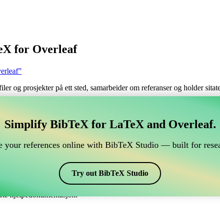
eX for Overleaf
erleaf”
filer og prosjekter på ett sted, samarbeider om referanser og holder sita
håndtere din BibTeX-referanse, som kobles til Overleaf?
Simplify BibTeX for LaTeX and Overleaf.
 håndtere din BibTeX-referanse, som kobles til Overleaf?”
 your references online with BibTeX Studio — built for resea
 dine referanser, siteringer og bibliografi i Overleaf, kan CiteDrive vær
erleaf-prosjekt.
Try out BibTeX Studio
 ulike stiler, inkludert kluwer. Så hvis du ser etter en enkel måte å håndt
erte hjelpedokumentasjon.