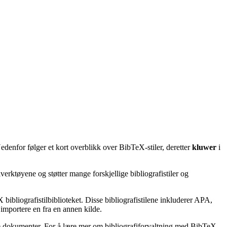
edenfor følger et kort overblikk over BibTeX-stiler, deretter
kluwer
i
erktøyene og støtter mange forskjellige bibliografistiler og
bibliografistilbiblioteket. Disse bibliografistilene inkluderer APA,
importere en fra en annen kilde.
ske dokumenter. For å lære mer om bibliografiforvaltning med BibTeX