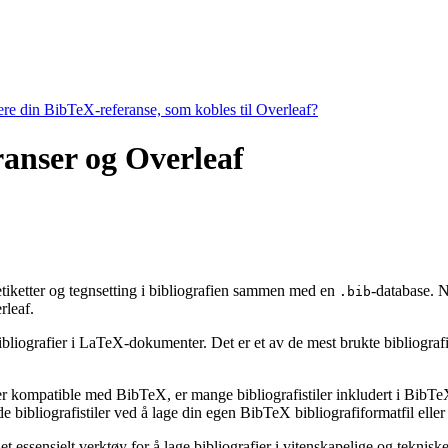
tere din BibTeX-referanse, som kobles til Overleaf?
eranser og Overleaf
, etiketter og tegnsetting i bibliografien sammen med en
-database. N
.bib
leaf.
ibliografier i LaTeX-dokumenter. Det er et av de mest brukte bibliografiv
 er kompatible med BibTeX, er mange bibliografistiler inkludert i BibTeX 
bibliografistiler ved å lage din egen BibTeX bibliografiformatfil eller 
t essensielt verktøy for å lage bibliografier i vitenskapelige og tekni