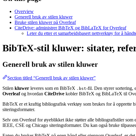
Overview
Generell bruk av stilen kluwer
Bruke stilen kluwer på Overleaf
CiteDrive: administrer BibTeX og BibLaTeX for Overleaf
Leter du etter et samarbeidsbasert nettverktøy for å hånd
BibTeX-stil kluwer: sitater, ref
Generell bruk av stilen
kluwer
Section titled “Generell bruk av stilen kluwer”
Stilen
kluwer
leveres som en BibTeX
-fil. Den styrer sortering
.bst
Overleaf
og hvordan
CiteDrive
kobler BibTeX og BibLaTeX til Over
BibTeX er et kraftig bibliografisk verktøy som brukes for å opprette b
siteringsformater.
Selv om Overleaf for øyeblikket ikke støtter alle bibliografistiler som
IEEE, CSE og Chicago siteringsformater. Du kan også bruke tilpassede 
Enten du bruker BibTeX på egen hånd eller gjennom Overleaf, er det e