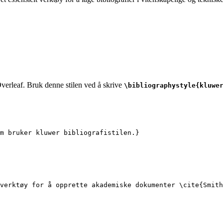
Overleaf. Bruk denne stilen ved å skrive
\bibliographystyle{kluwe
m bruker kluwer bibliografistilen.}
verktøy for å opprette akademiske dokumenter 
\cite
{
Smith