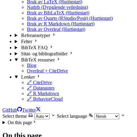
Bruk av LaTeX (Hurtigstart)
Natbib (Dypgående veiledning)
Bruk av BibLaTeX (Hurtigstart)
Bruk av Quarto (RStudio/Posit) (Hurtigstart)
Bruk av R Markdown (Hurtigstart)
Bruk av Overleaf (Hurtigstart)
Referansetyper
Felter
BibTeX FAQ
Sitat- og bibliografistiler
BibTeX ressurser
Blog
Overleaf + CiteDrive
Lenker
🔗 CiteDrive
🔗 Datanautes
🔗 R Markdown
🔗 BehaviorCloud
GitHub
Twitter
Select theme
Select language
On this page
On this page