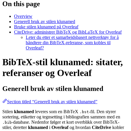
On this page
Overview
Generell bruk av stilen klunamed
Bruke stilen klunamed på Overleaf
CiteDrive: administrer BibTeX og BibLaTeX for Overleaf
Leter du etter et samarbeidsbasert nettverktøy for å
håndtere din BibTeX-referanse, som kobles til
Overleaf?
BibTeX-stil klunamed: sitater,
referanser og Overleaf
Generell bruk av stilen
klunamed
Section titled “Generell bruk av stilen klunamed”
Stilen
klunamed
leveres som en BibTeX
-fil. Den styrer
.bst
sortering, etiketter og tegnsetting i bibliografien sammen med en
-database. Nedenfor følger et kort overblikk over BibTeX-
.bib
stiler, deretter
klunamed
i
Overleaf
og hvordan
CiteDrive
kobler