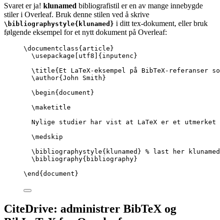
Svaret er ja!
klunamed
bibliografistil er en av mange innebygde
stiler i Overleaf. Bruk denne stilen ved å skrive
i ditt tex-dokument, eller bruk
\bibliographystyle{klunamed}
følgende eksempel for et nytt dokument på Overleaf:
\documentclass
{
article
}
\usepackage
[
utf8
]{
inputenc
}
\title
{Et LaTeX-eksempel på BibTeX-referanser s
\author
{John Smith}
\begin
{
document
}
\maketitle
Nylige studier har vist at LaTeX er et utmerket 
\medskip
\bibliographystyle
{klunamed} 
% last her klunamed
\bibliography
{bibliography}
\end
{
document
}
CiteDrive: administrer BibTeX og