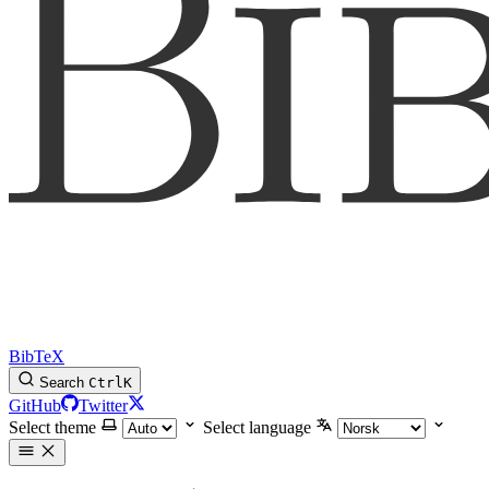
BibTeX
Search
Ctrl
K
GitHub
Twitter
Select theme
Select language