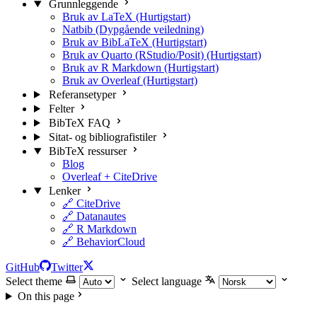
Grunnleggende
Bruk av LaTeX (Hurtigstart)
Natbib (Dypgående veiledning)
Bruk av BibLaTeX (Hurtigstart)
Bruk av Quarto (RStudio/Posit) (Hurtigstart)
Bruk av R Markdown (Hurtigstart)
Bruk av Overleaf (Hurtigstart)
Referansetyper
Felter
BibTeX FAQ
Sitat- og bibliografistiler
BibTeX ressurser
Blog
Overleaf + CiteDrive
Lenker
🔗 CiteDrive
🔗 Datanautes
🔗 R Markdown
🔗 BehaviorCloud
GitHub
Twitter
Select theme
Select language
On this page