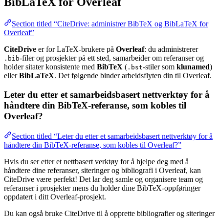
BibLaTeX for Overleaf
Section titled “CiteDrive: administrer BibTeX og BibLaTeX for
Overleaf”
CiteDrive
er for LaTeX-brukere på
Overleaf
: du administrerer
-filer og prosjekter på ett sted, samarbeider om referanser og
.bib
holder sitater konsistente med
BibTeX
(
-stiler som
klunamed
)
.bst
eller
BibLaTeX
. Det følgende binder arbeidsflyten din til Overleaf.
Leter du etter et samarbeidsbasert nettverktøy for å
håndtere din BibTeX-referanse, som kobles til
Overleaf?
Section titled “Leter du etter et samarbeidsbasert nettverktøy for å
håndtere din BibTeX-referanse, som kobles til Overleaf?”
Hvis du ser etter et nettbasert verktøy for å hjelpe deg med å
håndtere dine referanser, siteringer og bibliografi i Overleaf, kan
CiteDrive være perfekt! Det lar deg samle og organisere team og
referanser i prosjekter mens du holder dine BibTeX-oppføringer
oppdatert i ditt Overleaf-prosjekt.
Du kan også bruke CiteDrive til å opprette bibliografier og siteringer