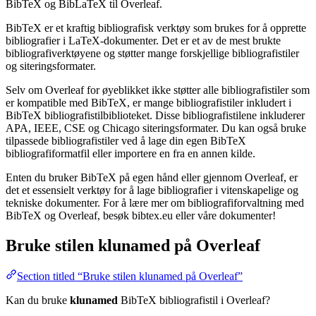
BibTeX og BibLaTeX til Overleaf.
BibTeX er et kraftig bibliografisk verktøy som brukes for å opprette
bibliografier i LaTeX-dokumenter. Det er et av de mest brukte
bibliografiverktøyene og støtter mange forskjellige bibliografistiler
og siteringsformater.
Selv om Overleaf for øyeblikket ikke støtter alle bibliografistiler som
er kompatible med BibTeX, er mange bibliografistiler inkludert i
BibTeX bibliografistilbiblioteket. Disse bibliografistilene inkluderer
APA, IEEE, CSE og Chicago siteringsformater. Du kan også bruke
tilpassede bibliografistiler ved å lage din egen BibTeX
bibliografiformatfil eller importere en fra en annen kilde.
Enten du bruker BibTeX på egen hånd eller gjennom Overleaf, er
det et essensielt verktøy for å lage bibliografier i vitenskapelige og
tekniske dokumenter. For å lære mer om bibliografiforvaltning med
BibTeX og Overleaf, besøk bibtex.eu eller våre dokumenter!
Bruke stilen
klunamed
på Overleaf
Section titled “Bruke stilen klunamed på Overleaf”
Kan du bruke
klunamed
BibTeX bibliografistil i Overleaf?