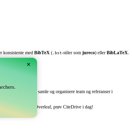
ter konsistente med
BibTeX
(
-stiler som
jureco
) eller
BibLaTeX
.
.bst
×
rchers.
e perfekt! Det lar deg samle og organisere team og referanser i
ere din bibliografi i Overleaf, prøv CiteDrive i dag!