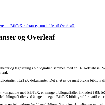
tere din BibTeX-referanse, som kobles til Overleaf?
ranser og Overleaf
 etiketter og tegnsetting i bibliografien sammen med en
-database. Ne
.bib
leaf.
ibliografier i LaTeX-dokumenter. Det er et av de mest brukte bibliografiv
 er kompatible med BibTeX, er mange bibliografistiler inkludert i BibTeX 
bibliografistiler ved å lage din egen BibTeX bibliografiformatfil eller 
t essensielt verktøy for å lage bibliografier i vitenskapelige og tekni