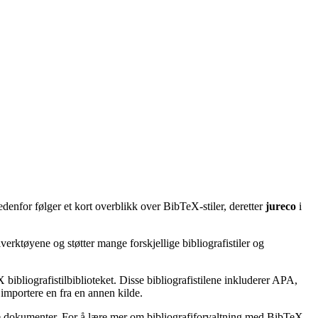
denfor følger et kort overblikk over BibTeX-stiler, deretter
jureco
i
erktøyene og støtter mange forskjellige bibliografistiler og
bibliografistilbiblioteket. Disse bibliografistilene inkluderer APA,
importere en fra en annen kilde.
ske dokumenter. For å lære mer om bibliografiforvaltning med BibTeX