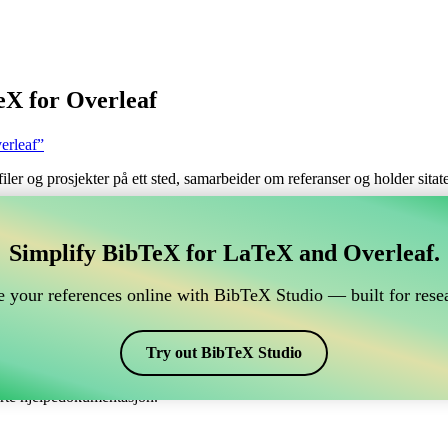
eX for Overleaf
erleaf”
filer og prosjekter på ett sted, samarbeider om referanser og holder sita
håndtere din BibTeX-referanse, som kobles til Overleaf?
Simplify BibTeX for LaTeX and Overleaf.
 håndtere din BibTeX-referanse, som kobles til Overleaf?”
 your references online with BibTeX Studio — built for resea
 dine referanser, siteringer og bibliografi i Overleaf, kan CiteDrive vær
erleaf-prosjekt.
Try out BibTeX Studio
ulike stiler, inkludert jureco. Så hvis du ser etter en enkel måte å håndt
erte hjelpedokumentasjon.