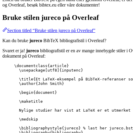
og Overleaf, besøk bibtex.eu eller våre dokumenter!
Bruke stilen
jureco
på Overleaf
Section titled “Bruke stilen jureco på Overleaf”
Kan du bruke
jureco
BibTeX bibliografistil i Overleaf?
Svaret er ja!
jureco
bibliografistil er en av mange innebygde stiler i 
dokument på Overleaf:
\documentclass
{
article
}
\usepackage
[
utf8
]{
inputenc
}
\title
{Et LaTeX-eksempel på BibTeX-referanser so
\author
{John Smith}
\begin
{
document
}
\maketitle
Nylige studier har vist at LaTeX er et utmerket 
\medskip
\bibliographystyle
{jureco} 
% last her jureco.bst
\bibliography
{bibliography}