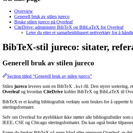
Overview
Generell bruk av stilen jureco
Bruke stilen jureco på Overleaf
CiteDrive: administrer BibTeX og BibLaTeX for Overleaf
Leter du etter et samarbeidsbasert nettverktøy for å hånd
BibTeX-stil jureco: sitater, refe
Generell bruk av stilen
jureco
Section titled “Generell bruk av stilen jureco”
Stilen
jureco
leveres som en BibTeX
-fil. Den styrer sortering,
.bst
Overleaf
og hvordan
CiteDrive
kobler BibTeX og BibLaTeX til Over
BibTeX er et kraftig bibliografisk verktøy som brukes for å opprette b
siteringsformater.
Selv om Overleaf for øyeblikket ikke støtter alle bibliografistiler som
IEEE, CSE og Chicago siteringsformater. Du kan også bruke tilpassede 
Enten du bruker BibTeX på egen hånd eller gjennom Overleaf, er det e