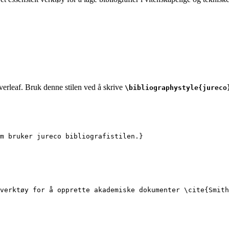
Overleaf. Bruk denne stilen ved å skrive
\bibliographystyle{jureco
m bruker jureco bibliografistilen.}
verktøy for å opprette akademiske dokumenter 
\cite
{
Smith