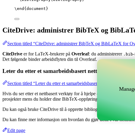
\end
{
document
}
CiteDrive: administrer BibTeX og BibLaT
Section titled “CiteDrive: administrer BibTeX og BibLaTeX for Ov
CiteDrive
er for LaTeX-brukere på
Overleaf
: du administrerer
-
.bib
Det følgende binder arbeidsflyten din til Overleaf.
Leter du etter et samarbeidsbasert nettverktøy for å 
Section titled “Leter du etter et samarbeidsbasert nettverktøy for å
Manage
Hvis du ser etter et nettbasert verktøy for å hjelpe deg med å håndtere
prosjekter mens du holder dine BibTeX-oppføringer oppdatert i ditt Ov
Du kan også bruke CiteDrive til å opprette bibliografier og siteringer i 
Du kan finne mer informasjon om hvordan du gjør dette i vår nettbas
Edit page