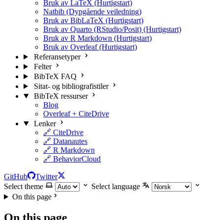
Bruk av LaTeX (Hurtigstart)
Natbib (Dypgående veiledning)
Bruk av BibLaTeX (Hurtigstart)
Bruk av Quarto (RStudio/Posit) (Hurtigstart)
Bruk av R Markdown (Hurtigstart)
Bruk av Overleaf (Hurtigstart)
Referansetyper
Felter
BibTeX FAQ
Sitat- og bibliografistiler
BibTeX ressurser
Blog
Overleaf + CiteDrive
Lenker
🔗 CiteDrive
🔗 Datanautes
🔗 R Markdown
🔗 BehaviorCloud
GitHub
Twitter
Select theme
Select language
On this page
On this page