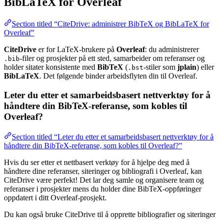
BibLaTeX for Overleaf
Section titled “CiteDrive: administrer BibTeX og BibLaTeX for
Overleaf”
CiteDrive
er for LaTeX-brukere på
Overleaf
: du administrerer
-filer og prosjekter på ett sted, samarbeider om referanser og
.bib
holder sitater konsistente med
BibTeX
(
-stiler som
jplain
) eller
.bst
BibLaTeX
. Det følgende binder arbeidsflyten din til Overleaf.
Leter du etter et samarbeidsbasert nettverktøy for å
håndtere din BibTeX-referanse, som kobles til
Overleaf?
Section titled “Leter du etter et samarbeidsbasert nettverktøy for å
håndtere din BibTeX-referanse, som kobles til Overleaf?”
Hvis du ser etter et nettbasert verktøy for å hjelpe deg med å
håndtere dine referanser, siteringer og bibliografi i Overleaf, kan
CiteDrive være perfekt! Det lar deg samle og organisere team og
referanser i prosjekter mens du holder dine BibTeX-oppføringer
oppdatert i ditt Overleaf-prosjekt.
Du kan også bruke CiteDrive til å opprette bibliografier og siteringer