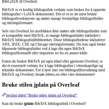
BibLaTeX til Overleaf.
BibTeX er et kraftig bibliografisk verktøy som brukes for å opprette
bibliografier i LaTeX-dokumenter. Det er et av de mest brukte
bibliografiverktøyene og støtter mange forskjellige bibliografistiler
og siteringsformater.
Selv om Overleaf for øyeblikket ikke støtter alle bibliografistiler som
er kompatible med BibTeX, er mange bibliografistiler inkludert i
BibTeX bibliografistilbiblioteket. Disse bibliografistilene inkluderer
APA, IEEE, CSE og Chicago siteringsformater. Du kan også bruke
tilpassede bibliografistiler ved å lage din egen BibTeX
bibliografiformatfil eller importere en fra en annen kilde.
Enten du bruker BibTeX på egen hånd eller gjennom Overleaf, er
det et essensielt verktøy for å lage bibliografier i vitenskapelige og
tekniske dokumenter. For å lære mer om bibliografiforvaltning med
BibTeX og Overleaf, besøk bibtex.eu eller våre dokumenter!
Bruke stilen
jplain
på Overleaf
Section titled “Bruke stilen jplain på Overleaf”
Kan du bruke
jplain
BibTeX bibliografistil i Overleaf?