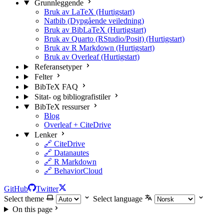
Grunnleggende
Bruk av LaTeX (Hurtigstart)
Natbib (Dypgående veiledning)
Bruk av BibLaTeX (Hurtigstart)
Bruk av Quarto (RStudio/Posit) (Hurtigstart)
Bruk av R Markdown (Hurtigstart)
Bruk av Overleaf (Hurtigstart)
Referansetyper
Felter
BibTeX FAQ
Sitat- og bibliografistiler
BibTeX ressurser
Blog
Overleaf + CiteDrive
Lenker
🔗 CiteDrive
🔗 Datanautes
🔗 R Markdown
🔗 BehaviorCloud
GitHub
Twitter
Select theme
Select language
On this page