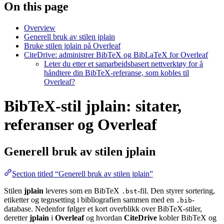
On this page
Overview
Generell bruk av stilen jplain
Bruke stilen jplain på Overleaf
CiteDrive: administrer BibTeX og BibLaTeX for Overleaf
Leter du etter et samarbeidsbasert nettverktøy for å
håndtere din BibTeX-referanse, som kobles til
Overleaf?
BibTeX-stil jplain: sitater,
referanser og Overleaf
Generell bruk av stilen
jplain
Section titled “Generell bruk av stilen jplain”
Stilen
jplain
leveres som en BibTeX
-fil. Den styrer sortering,
.bst
etiketter og tegnsetting i bibliografien sammen med en
-
.bib
database. Nedenfor følger et kort overblikk over BibTeX-stiler,
deretter
jplain
i
Overleaf
og hvordan
CiteDrive
kobler BibTeX og