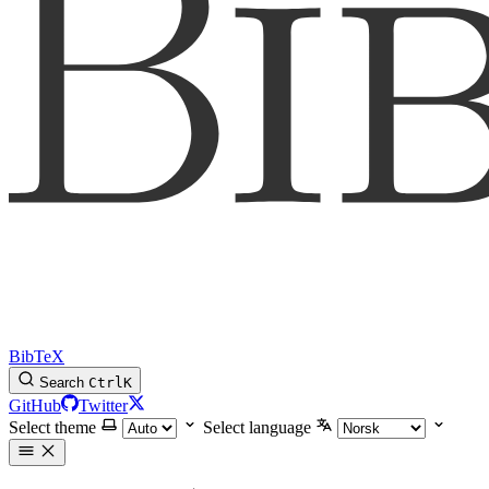
BibTeX
Search
Ctrl
K
GitHub
Twitter
Select theme
Select language