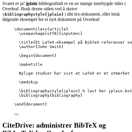
Svaret er ja!
jplain
bibliografistil er en av mange innebygde stiler i
Overleaf. Bruk denne stilen ved å skrive
i ditt tex-dokument, eller bruk
\bibliographystyle{jplain}
følgende eksempel for et nytt dokument på Overleaf:
\documentclass
{
article
}
\usepackage
[
utf8
]{
inputenc
}
\title
{Et LaTeX-eksempel på BibTeX-referanser so
\author
{John Smith}
\begin
{
document
}
\maketitle
Nylige studier har vist at LaTeX er et utmerket 
\medskip
\bibliographystyle
{jplain} 
% last her jplain.bst
\bibliography
{bibliography}
\end
{
document
}
CiteDrive: administrer BibTeX og