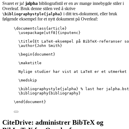
Svaret er ja!
jalpha
bibliografistil er en av mange innebygde stiler i
Overleaf. Bruk denne stilen ved å skrive
i ditt tex-dokument, eller bruk
\bibliographystyle{jalpha}
følgende eksempel for et nytt dokument på Overleaf:
\documentclass
{
article
}
\usepackage
[
utf8
]{
inputenc
}
\title
{Et LaTeX-eksempel på BibTeX-referanser so
\author
{John Smith}
\begin
{
document
}
\maketitle
Nylige studier har vist at LaTeX er et utmerket 
\medskip
\bibliographystyle
{jalpha} 
% last her jalpha.bst
\bibliography
{bibliography}
\end
{
document
}
CiteDrive: administrer BibTeX og