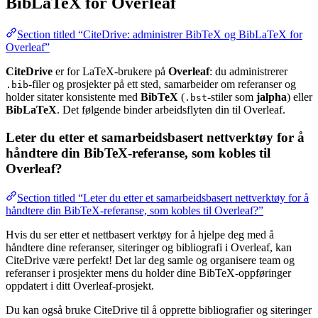
BibLaTeX for Overleaf
Section titled “CiteDrive: administrer BibTeX og BibLaTeX for
Overleaf”
CiteDrive
er for LaTeX-brukere på
Overleaf
: du administrerer
-filer og prosjekter på ett sted, samarbeider om referanser og
.bib
holder sitater konsistente med
BibTeX
(
-stiler som
jalpha
) eller
.bst
BibLaTeX
. Det følgende binder arbeidsflyten din til Overleaf.
Leter du etter et samarbeidsbasert nettverktøy for å
håndtere din BibTeX-referanse, som kobles til
Overleaf?
Section titled “Leter du etter et samarbeidsbasert nettverktøy for å
håndtere din BibTeX-referanse, som kobles til Overleaf?”
Hvis du ser etter et nettbasert verktøy for å hjelpe deg med å
håndtere dine referanser, siteringer og bibliografi i Overleaf, kan
CiteDrive være perfekt! Det lar deg samle og organisere team og
referanser i prosjekter mens du holder dine BibTeX-oppføringer
oppdatert i ditt Overleaf-prosjekt.
Du kan også bruke CiteDrive til å opprette bibliografier og siteringer