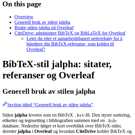
On this page
Overview
Generell bruk av stilen jalpha
Bruke stilen jalpha på Overleaf
CiteDrive: administrer BibTeX og BibLaTeX for Overleaf
Leter du etter et samarbeidsbasert nettverktøy for å
håndtere din BibTeX-referanse, som kobles til
Overleaf?
BibTeX-stil jalpha: sitater,
referanser og Overleaf
Generell bruk av stilen
jalpha
Section titled “Generell bruk av stilen jalpha”
Stilen
jalpha
leveres som en BibTeX
-fil. Den styrer sortering,
.bst
etiketter og tegnsetting i bibliografien sammen med en
-
.bib
database. Nedenfor følger et kort overblikk over BibTeX-stiler,
deretter
jalpha
i
Overleaf
og hvordan
CiteDrive
kobler BibTeX og