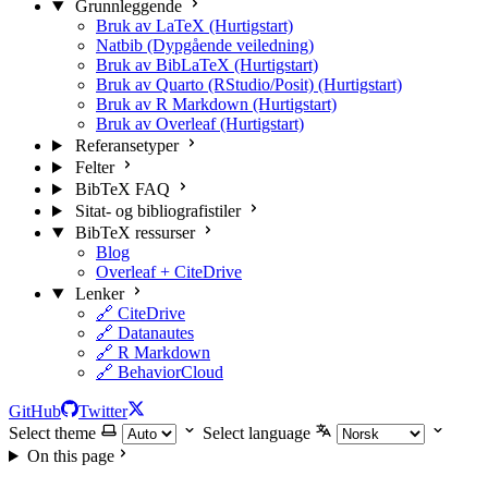
Grunnleggende
Bruk av LaTeX (Hurtigstart)
Natbib (Dypgående veiledning)
Bruk av BibLaTeX (Hurtigstart)
Bruk av Quarto (RStudio/Posit) (Hurtigstart)
Bruk av R Markdown (Hurtigstart)
Bruk av Overleaf (Hurtigstart)
Referansetyper
Felter
BibTeX FAQ
Sitat- og bibliografistiler
BibTeX ressurser
Blog
Overleaf + CiteDrive
Lenker
🔗 CiteDrive
🔗 Datanautes
🔗 R Markdown
🔗 BehaviorCloud
GitHub
Twitter
Select theme
Select language
On this page