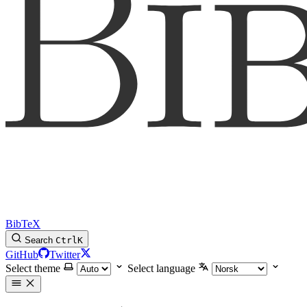
BibTeX
Search
Ctrl
K
GitHub
Twitter
Select theme
Select language