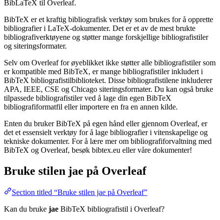
BibLaTeX til Overleaf.
BibTeX er et kraftig bibliografisk verktøy som brukes for å opprette
bibliografier i LaTeX-dokumenter. Det er et av de mest brukte
bibliografiverktøyene og støtter mange forskjellige bibliografistiler
og siteringsformater.
Selv om Overleaf for øyeblikket ikke støtter alle bibliografistiler som
er kompatible med BibTeX, er mange bibliografistiler inkludert i
BibTeX bibliografistilbiblioteket. Disse bibliografistilene inkluderer
APA, IEEE, CSE og Chicago siteringsformater. Du kan også bruke
tilpassede bibliografistiler ved å lage din egen BibTeX
bibliografiformatfil eller importere en fra en annen kilde.
Enten du bruker BibTeX på egen hånd eller gjennom Overleaf, er
det et essensielt verktøy for å lage bibliografier i vitenskapelige og
tekniske dokumenter. For å lære mer om bibliografiforvaltning med
BibTeX og Overleaf, besøk bibtex.eu eller våre dokumenter!
Bruke stilen
jae
på Overleaf
Section titled “Bruke stilen jae på Overleaf”
Kan du bruke
jae
BibTeX bibliografistil i Overleaf?