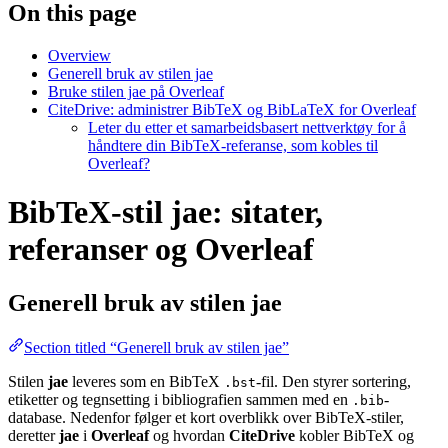
On this page
Overview
Generell bruk av stilen jae
Bruke stilen jae på Overleaf
CiteDrive: administrer BibTeX og BibLaTeX for Overleaf
Leter du etter et samarbeidsbasert nettverktøy for å
håndtere din BibTeX-referanse, som kobles til
Overleaf?
BibTeX-stil jae: sitater,
referanser og Overleaf
Generell bruk av stilen
jae
Section titled “Generell bruk av stilen jae”
Stilen
jae
leveres som en BibTeX
-fil. Den styrer sortering,
.bst
etiketter og tegnsetting i bibliografien sammen med en
-
.bib
database. Nedenfor følger et kort overblikk over BibTeX-stiler,
deretter
jae
i
Overleaf
og hvordan
CiteDrive
kobler BibTeX og