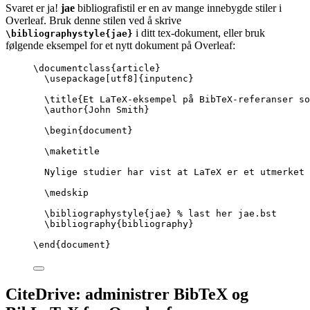
Svaret er ja!
jae
bibliografistil er en av mange innebygde stiler i
Overleaf. Bruk denne stilen ved å skrive
i ditt tex-dokument, eller bruk
\bibliographystyle{jae}
følgende eksempel for et nytt dokument på Overleaf:
\documentclass
{
article
}
\usepackage
[
utf8
]{
inputenc
}
\title
{Et LaTeX-eksempel på BibTeX-referanser so
\author
{John Smith}
\begin
{
document
}
\maketitle
Nylige studier har vist at LaTeX er et utmerket 
\medskip
\bibliographystyle
{jae} 
% last her jae.bst
\bibliography
{bibliography}
\end
{
document
}
CiteDrive: administrer BibTeX og