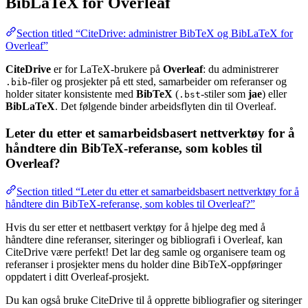
BibLaTeX for Overleaf
Section titled “CiteDrive: administrer BibTeX og BibLaTeX for
Overleaf”
CiteDrive
er for LaTeX-brukere på
Overleaf
: du administrerer
-filer og prosjekter på ett sted, samarbeider om referanser og
.bib
holder sitater konsistente med
BibTeX
(
-stiler som
jae
) eller
.bst
BibLaTeX
. Det følgende binder arbeidsflyten din til Overleaf.
Leter du etter et samarbeidsbasert nettverktøy for å
håndtere din BibTeX-referanse, som kobles til
Overleaf?
Section titled “Leter du etter et samarbeidsbasert nettverktøy for å
håndtere din BibTeX-referanse, som kobles til Overleaf?”
Hvis du ser etter et nettbasert verktøy for å hjelpe deg med å
håndtere dine referanser, siteringer og bibliografi i Overleaf, kan
CiteDrive være perfekt! Det lar deg samle og organisere team og
referanser i prosjekter mens du holder dine BibTeX-oppføringer
oppdatert i ditt Overleaf-prosjekt.
Du kan også bruke CiteDrive til å opprette bibliografier og siteringer