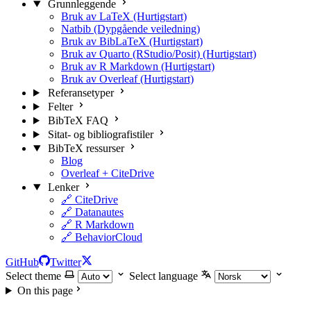
Grunnleggende
Bruk av LaTeX (Hurtigstart)
Natbib (Dypgående veiledning)
Bruk av BibLaTeX (Hurtigstart)
Bruk av Quarto (RStudio/Posit) (Hurtigstart)
Bruk av R Markdown (Hurtigstart)
Bruk av Overleaf (Hurtigstart)
Referansetyper
Felter
BibTeX FAQ
Sitat- og bibliografistiler
BibTeX ressurser
Blog
Overleaf + CiteDrive
Lenker
🔗 CiteDrive
🔗 Datanautes
🔗 R Markdown
🔗 BehaviorCloud
GitHub
Twitter
Select theme
Select language
On this page