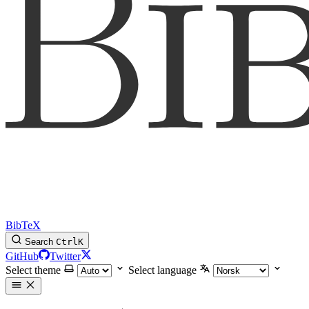
BibTeX
Search
Ctrl
K
GitHub
Twitter
Select theme
Select language