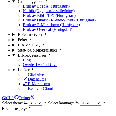
Grunnleggende
Bruk av LaTeX (Hurtigstart)
Natbib (Dypgående veiledning)
Bruk av BibLaTeX (Hurtigstart)
Bruk av Quarto (RStudio/Posit) (Hurtigstart)
Bruk av R Markdown (Hurtigstart)
Bruk av Overleaf (Hurtigstart)
Referansetyper
Felter
BibTeX FAQ
Sitat- og bibliografistiler
BibTeX ressurser
Blog
Overleaf + CiteDrive
Lenker
🔗 CiteDrive
🔗 Datanautes
🔗 R Markdown
🔗 BehaviorCloud
GitHub
Twitter
Select theme
Select language
On this page