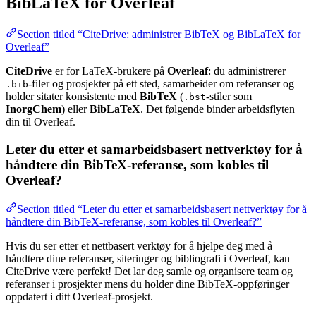
BibLaTeX for Overleaf
Section titled “CiteDrive: administrer BibTeX og BibLaTeX for
Overleaf”
CiteDrive
er for LaTeX-brukere på
Overleaf
: du administrerer
-filer og prosjekter på ett sted, samarbeider om referanser og
.bib
holder sitater konsistente med
BibTeX
(
-stiler som
.bst
InorgChem
) eller
BibLaTeX
. Det følgende binder arbeidsflyten
din til Overleaf.
Leter du etter et samarbeidsbasert nettverktøy for å
håndtere din BibTeX-referanse, som kobles til
Overleaf?
Section titled “Leter du etter et samarbeidsbasert nettverktøy for å
håndtere din BibTeX-referanse, som kobles til Overleaf?”
Hvis du ser etter et nettbasert verktøy for å hjelpe deg med å
håndtere dine referanser, siteringer og bibliografi i Overleaf, kan
CiteDrive være perfekt! Det lar deg samle og organisere team og
referanser i prosjekter mens du holder dine BibTeX-oppføringer
oppdatert i ditt Overleaf-prosjekt.