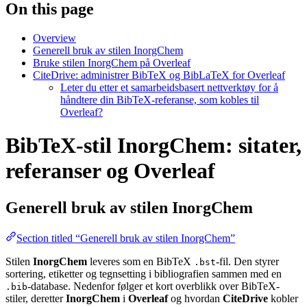
On this page
Overview
Generell bruk av stilen InorgChem
Bruke stilen InorgChem på Overleaf
CiteDrive: administrer BibTeX og BibLaTeX for Overleaf
Leter du etter et samarbeidsbasert nettverktøy for å
håndtere din BibTeX-referanse, som kobles til
Overleaf?
BibTeX-stil InorgChem: sitater,
referanser og Overleaf
Generell bruk av stilen
InorgChem
Section titled “Generell bruk av stilen InorgChem”
Stilen
InorgChem
leveres som en BibTeX
-fil. Den styrer
.bst
sortering, etiketter og tegnsetting i bibliografien sammen med en
-database. Nedenfor følger et kort overblikk over BibTeX-
.bib
stiler, deretter
InorgChem
i
Overleaf
og hvordan
CiteDrive
kobler