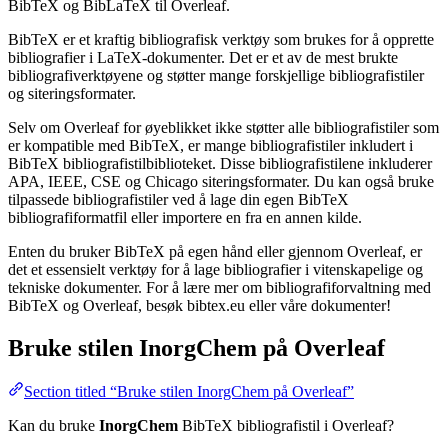
BibTeX og BibLaTeX til Overleaf.
BibTeX er et kraftig bibliografisk verktøy som brukes for å opprette
bibliografier i LaTeX-dokumenter. Det er et av de mest brukte
bibliografiverktøyene og støtter mange forskjellige bibliografistiler
og siteringsformater.
Selv om Overleaf for øyeblikket ikke støtter alle bibliografistiler som
er kompatible med BibTeX, er mange bibliografistiler inkludert i
BibTeX bibliografistilbiblioteket. Disse bibliografistilene inkluderer
APA, IEEE, CSE og Chicago siteringsformater. Du kan også bruke
tilpassede bibliografistiler ved å lage din egen BibTeX
bibliografiformatfil eller importere en fra en annen kilde.
Enten du bruker BibTeX på egen hånd eller gjennom Overleaf, er
det et essensielt verktøy for å lage bibliografier i vitenskapelige og
tekniske dokumenter. For å lære mer om bibliografiforvaltning med
BibTeX og Overleaf, besøk bibtex.eu eller våre dokumenter!
Bruke stilen
InorgChem
på Overleaf
Section titled “Bruke stilen InorgChem på Overleaf”
Kan du bruke
InorgChem
BibTeX bibliografistil i Overleaf?