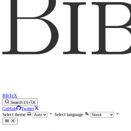
BibTeX
Search
Ctrl
K
GitHub
Twitter
Select theme
Select language