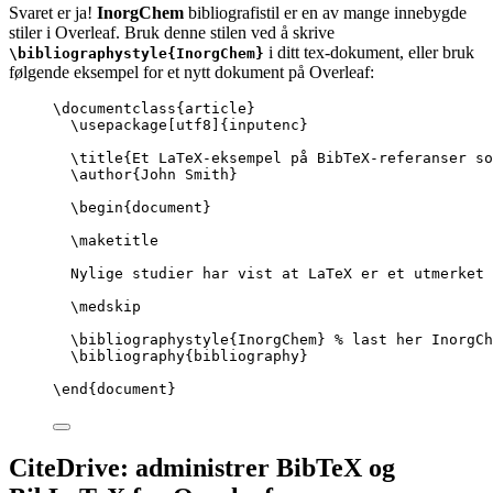
Svaret er ja!
InorgChem
bibliografistil er en av mange innebygde
stiler i Overleaf. Bruk denne stilen ved å skrive
i ditt tex-dokument, eller bruk
\bibliographystyle{InorgChem}
følgende eksempel for et nytt dokument på Overleaf:
\documentclass
{
article
}
\usepackage
[
utf8
]{
inputenc
}
\title
{Et LaTeX-eksempel på BibTeX-referanser so
\author
{John Smith}
\begin
{
document
}
\maketitle
Nylige studier har vist at LaTeX er et utmerket 
\medskip
\bibliographystyle
{InorgChem} 
% last her InorgCh
\bibliography
{bibliography}
\end
{
document
}
CiteDrive: administrer BibTeX og