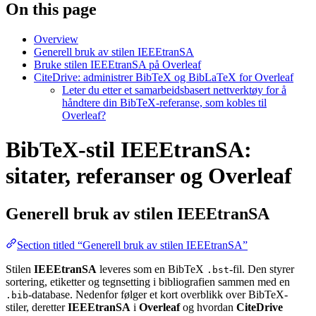
On this page
Overview
Generell bruk av stilen IEEEtranSA
Bruke stilen IEEEtranSA på Overleaf
CiteDrive: administrer BibTeX og BibLaTeX for Overleaf
Leter du etter et samarbeidsbasert nettverktøy for å
håndtere din BibTeX-referanse, som kobles til
Overleaf?
BibTeX-stil IEEEtranSA:
sitater, referanser og Overleaf
Generell bruk av stilen
IEEEtranSA
Section titled “Generell bruk av stilen IEEEtranSA”
Stilen
IEEEtranSA
leveres som en BibTeX
-fil. Den styrer
.bst
sortering, etiketter og tegnsetting i bibliografien sammen med en
-database. Nedenfor følger et kort overblikk over BibTeX-
.bib
stiler, deretter
IEEEtranSA
i
Overleaf
og hvordan
CiteDrive