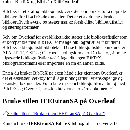
kobler BibTeX og BibLaTeX til Overleaf.
BibTeX er et kraftig bibliografisk verktøy som brukes for å opprette
bibliografier i LaTeX-dokumenter. Det er et av de mest brukte
bibliografiverktøyene og støtter mange forskjellige bibliografistiler
og siteringsformater.
Selv om Overleaf for øyeblikket ikke støtter alle bibliografistiler som
er kompatible med BibTeX, er mange bibliografistiler inkludert i
BibTeX bibliografistilbiblioteket. Disse bibliografistilene inkluderer
APA, IEEE, CSE og Chicago siteringsformater. Du kan også bruke
tilpassede bibliografistiler ved å lage din egen BibTeX
bibliografiformatfil eller importere en fra en annen kilde.
Enten du bruker BibTeX på egen hånd eller gjennom Overleaf, er
det et essensielt verktøy for å lage bibliografier i vitenskapelige og
tekniske dokumenter. For å lære mer om bibliografiforvaltning med
BibTeX og Overleaf, besøk bibtex.eu eller våre dokumenter!
Bruke stilen
IEEEtranSA
på Overleaf
Section titled “Bruke stilen IEEEtranSA på Overleaf”
Kan du bruke
IEEEtranSA
BibTeX bibliografistil i Overleaf?