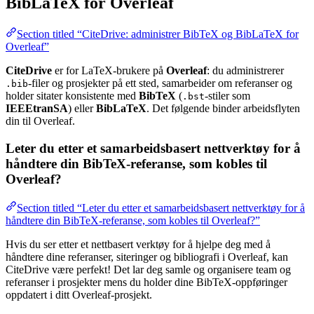
BibLaTeX for Overleaf
Section titled “CiteDrive: administrer BibTeX og BibLaTeX for
Overleaf”
CiteDrive
er for LaTeX-brukere på
Overleaf
: du administrerer
-filer og prosjekter på ett sted, samarbeider om referanser og
.bib
holder sitater konsistente med
BibTeX
(
-stiler som
.bst
IEEEtranSA
) eller
BibLaTeX
. Det følgende binder arbeidsflyten
din til Overleaf.
Leter du etter et samarbeidsbasert nettverktøy for å
håndtere din BibTeX-referanse, som kobles til
Overleaf?
Section titled “Leter du etter et samarbeidsbasert nettverktøy for å
håndtere din BibTeX-referanse, som kobles til Overleaf?”
Hvis du ser etter et nettbasert verktøy for å hjelpe deg med å
håndtere dine referanser, siteringer og bibliografi i Overleaf, kan
CiteDrive være perfekt! Det lar deg samle og organisere team og
referanser i prosjekter mens du holder dine BibTeX-oppføringer
oppdatert i ditt Overleaf-prosjekt.