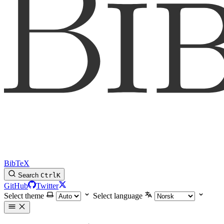
BibTeX
Search
Ctrl
K
GitHub
Twitter
Select theme
Select language