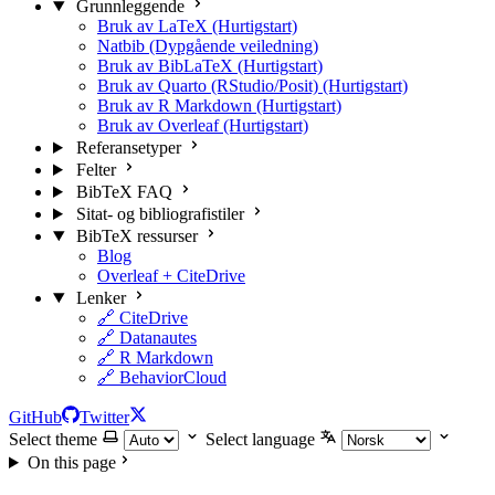
Grunnleggende
Bruk av LaTeX (Hurtigstart)
Natbib (Dypgående veiledning)
Bruk av BibLaTeX (Hurtigstart)
Bruk av Quarto (RStudio/Posit) (Hurtigstart)
Bruk av R Markdown (Hurtigstart)
Bruk av Overleaf (Hurtigstart)
Referansetyper
Felter
BibTeX FAQ
Sitat- og bibliografistiler
BibTeX ressurser
Blog
Overleaf + CiteDrive
Lenker
🔗 CiteDrive
🔗 Datanautes
🔗 R Markdown
🔗 BehaviorCloud
GitHub
Twitter
Select theme
Select language
On this page