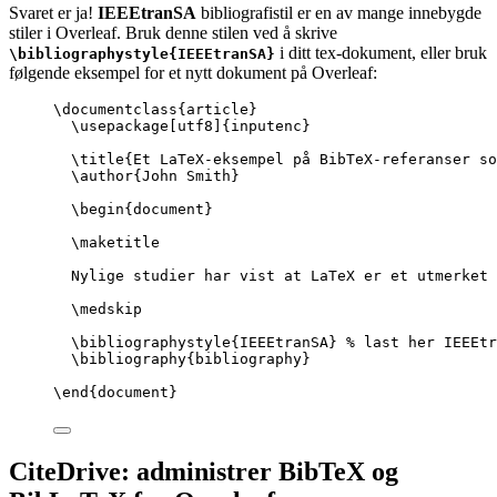
Svaret er ja!
IEEEtranSA
bibliografistil er en av mange innebygde
stiler i Overleaf. Bruk denne stilen ved å skrive
i ditt tex-dokument, eller bruk
\bibliographystyle{IEEEtranSA}
følgende eksempel for et nytt dokument på Overleaf:
\documentclass
{
article
}
\usepackage
[
utf8
]{
inputenc
}
\title
{Et LaTeX-eksempel på BibTeX-referanser so
\author
{John Smith}
\begin
{
document
}
\maketitle
Nylige studier har vist at LaTeX er et utmerket 
\medskip
\bibliographystyle
{IEEEtranSA} 
% last her IEEEtr
\bibliography
{bibliography}
\end
{
document
}
CiteDrive: administrer BibTeX og