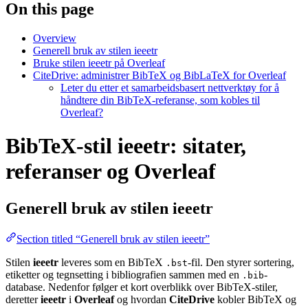
On this page
Overview
Generell bruk av stilen ieeetr
Bruke stilen ieeetr på Overleaf
CiteDrive: administrer BibTeX og BibLaTeX for Overleaf
Leter du etter et samarbeidsbasert nettverktøy for å
håndtere din BibTeX-referanse, som kobles til
Overleaf?
BibTeX-stil ieeetr: sitater,
referanser og Overleaf
Generell bruk av stilen
ieeetr
Section titled “Generell bruk av stilen ieeetr”
Stilen
ieeetr
leveres som en BibTeX
-fil. Den styrer sortering,
.bst
etiketter og tegnsetting i bibliografien sammen med en
-
.bib
database. Nedenfor følger et kort overblikk over BibTeX-stiler,
deretter
ieeetr
i
Overleaf
og hvordan
CiteDrive
kobler BibTeX og