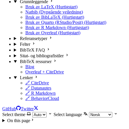
Grunnleggende
Bruk av LaTeX (Hurtigstart)
Natbib (Dypgående veiledning)
Bruk av BibLaTeX (Hurtigstart)
Bruk av Quarto (RStudio/Posit) (Hurtigstart)
Bruk av R Markdown (Hurtigstart)
Bruk av Overleaf (Hurtigstart)
Referansetyper
Felter
BibTeX FAQ
Sitat- og bibliografistiler
BibTeX ressurser
Blog
Overleaf + CiteDrive
Lenker
🔗 CiteDrive
🔗 Datanautes
🔗 R Markdown
🔗 BehaviorCloud
GitHub
Twitter
Select theme
Select language
On this page