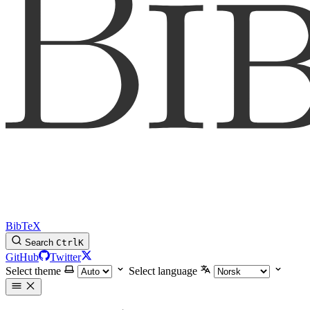
BibTeX
Search
Ctrl
K
GitHub
Twitter
Select theme
Select language