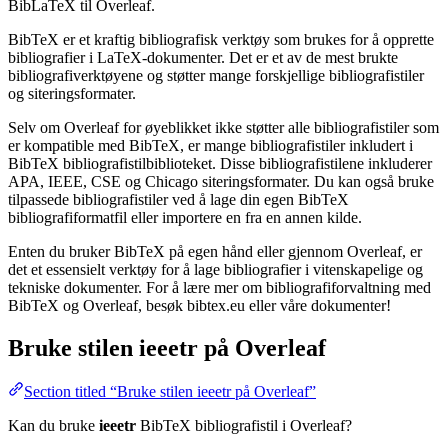
BibLaTeX til Overleaf.
BibTeX er et kraftig bibliografisk verktøy som brukes for å opprette
bibliografier i LaTeX-dokumenter. Det er et av de mest brukte
bibliografiverktøyene og støtter mange forskjellige bibliografistiler
og siteringsformater.
Selv om Overleaf for øyeblikket ikke støtter alle bibliografistiler som
er kompatible med BibTeX, er mange bibliografistiler inkludert i
BibTeX bibliografistilbiblioteket. Disse bibliografistilene inkluderer
APA, IEEE, CSE og Chicago siteringsformater. Du kan også bruke
tilpassede bibliografistiler ved å lage din egen BibTeX
bibliografiformatfil eller importere en fra en annen kilde.
Enten du bruker BibTeX på egen hånd eller gjennom Overleaf, er
det et essensielt verktøy for å lage bibliografier i vitenskapelige og
tekniske dokumenter. For å lære mer om bibliografiforvaltning med
BibTeX og Overleaf, besøk bibtex.eu eller våre dokumenter!
Bruke stilen
ieeetr
på Overleaf
Section titled “Bruke stilen ieeetr på Overleaf”
Kan du bruke
ieeetr
BibTeX bibliografistil i Overleaf?