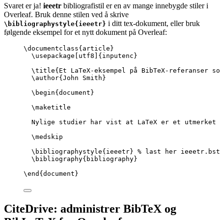
Svaret er ja!
ieeetr
bibliografistil er en av mange innebygde stiler i
Overleaf. Bruk denne stilen ved å skrive
i ditt tex-dokument, eller bruk
\bibliographystyle{ieeetr}
følgende eksempel for et nytt dokument på Overleaf:
\documentclass
{
article
}
\usepackage
[
utf8
]{
inputenc
}
\title
{Et LaTeX-eksempel på BibTeX-referanser so
\author
{John Smith}
\begin
{
document
}
\maketitle
Nylige studier har vist at LaTeX er et utmerket 
\medskip
\bibliographystyle
{ieeetr} 
% last her ieeetr.bst
\bibliography
{bibliography}
\end
{
document
}
CiteDrive: administrer BibTeX og