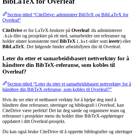
BibLaTeX for Overleaf
Section titled “CiteDrive: administrer BibTeX og BibLaTeX for
Overleaf”
CiteDrive
er for LaTeX-brukere på
Overleaf
: du administrerer
-filer og prosjekter på ett sted, samarbeider om referanser og
.bib
holder sitater konsistente med
BibTeX
(
-stiler som
ieeetr
) eller
.bst
BibLaTeX
. Det følgende binder arbeidsflyten din til Overleaf.
Leter du etter et samarbeidsbasert nettverktøy for å
håndtere din BibTeX-referanse, som kobles til
Overleaf?
Section titled “Leter du etter et samarbeidsbasert nettverktøy for å
håndtere din BibTeX-referanse, som kobles til Overleaf?”
Hvis du ser etter et nettbasert verktøy for å hjelpe deg med å
håndtere dine referanser, siteringer og bibliografi i Overleaf, kan
CiteDrive være perfekt! Det lar deg samle og organisere team og
referanser i prosjekter mens du holder dine BibTeX-oppføringer
oppdatert i ditt Overleaf-prosjekt.
Du kan også bruke CiteDrive til å opprette bibliografier og siteringer