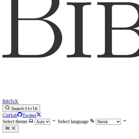
BibTeX
Search
Ctrl
K
GitHub
Twitter
Select theme
Select language