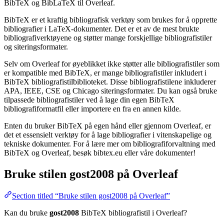
BibTeX og BibLaTeX til Overleaf.
BibTeX er et kraftig bibliografisk verktøy som brukes for å opprette
bibliografier i LaTeX-dokumenter. Det er et av de mest brukte
bibliografiverktøyene og støtter mange forskjellige bibliografistiler
og siteringsformater.
Selv om Overleaf for øyeblikket ikke støtter alle bibliografistiler som
er kompatible med BibTeX, er mange bibliografistiler inkludert i
BibTeX bibliografistilbiblioteket. Disse bibliografistilene inkluderer
APA, IEEE, CSE og Chicago siteringsformater. Du kan også bruke
tilpassede bibliografistiler ved å lage din egen BibTeX
bibliografiformatfil eller importere en fra en annen kilde.
Enten du bruker BibTeX på egen hånd eller gjennom Overleaf, er
det et essensielt verktøy for å lage bibliografier i vitenskapelige og
tekniske dokumenter. For å lære mer om bibliografiforvaltning med
BibTeX og Overleaf, besøk bibtex.eu eller våre dokumenter!
Bruke stilen
gost2008
på Overleaf
Section titled “Bruke stilen gost2008 på Overleaf”
Kan du bruke
gost2008
BibTeX bibliografistil i Overleaf?