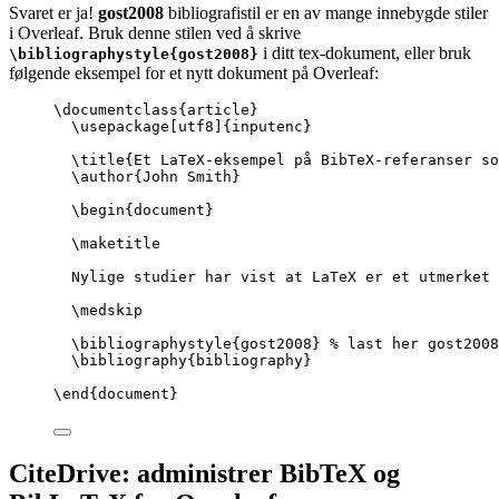
Svaret er ja!
gost2008
bibliografistil er en av mange innebygde stiler
i Overleaf. Bruk denne stilen ved å skrive
i ditt tex-dokument, eller bruk
\bibliographystyle{gost2008}
følgende eksempel for et nytt dokument på Overleaf:
\documentclass
{
article
}
\usepackage
[
utf8
]{
inputenc
}
\title
{Et LaTeX-eksempel på BibTeX-referanser s
\author
{John Smith}
\begin
{
document
}
\maketitle
Nylige studier har vist at LaTeX er et utmerket 
\medskip
\bibliographystyle
{gost2008} 
% last her gost2008
\bibliography
{bibliography}
\end
{
document
}
CiteDrive: administrer BibTeX og