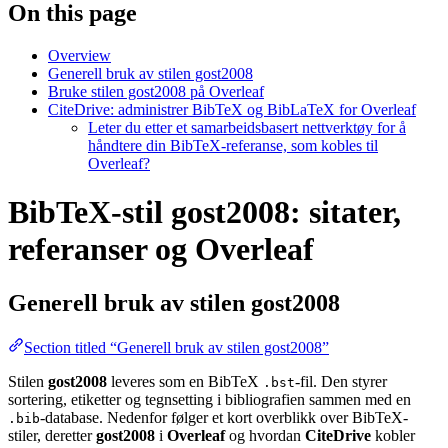
On this page
Overview
Generell bruk av stilen gost2008
Bruke stilen gost2008 på Overleaf
CiteDrive: administrer BibTeX og BibLaTeX for Overleaf
Leter du etter et samarbeidsbasert nettverktøy for å
håndtere din BibTeX-referanse, som kobles til
Overleaf?
BibTeX-stil gost2008: sitater,
referanser og Overleaf
Generell bruk av stilen
gost2008
Section titled “Generell bruk av stilen gost2008”
Stilen
gost2008
leveres som en BibTeX
-fil. Den styrer
.bst
sortering, etiketter og tegnsetting i bibliografien sammen med en
-database. Nedenfor følger et kort overblikk over BibTeX-
.bib
stiler, deretter
gost2008
i
Overleaf
og hvordan
CiteDrive
kobler