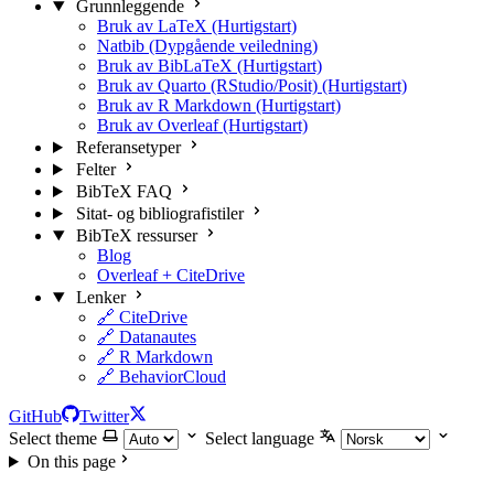
Grunnleggende
Bruk av LaTeX (Hurtigstart)
Natbib (Dypgående veiledning)
Bruk av BibLaTeX (Hurtigstart)
Bruk av Quarto (RStudio/Posit) (Hurtigstart)
Bruk av R Markdown (Hurtigstart)
Bruk av Overleaf (Hurtigstart)
Referansetyper
Felter
BibTeX FAQ
Sitat- og bibliografistiler
BibTeX ressurser
Blog
Overleaf + CiteDrive
Lenker
🔗 CiteDrive
🔗 Datanautes
🔗 R Markdown
🔗 BehaviorCloud
GitHub
Twitter
Select theme
Select language
On this page