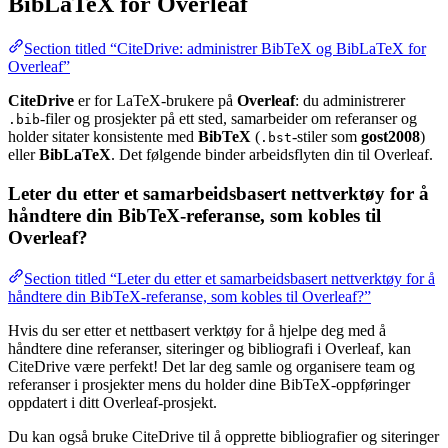
BibLaTeX for Overleaf
Section titled “CiteDrive: administrer BibTeX og BibLaTeX for
Overleaf”
CiteDrive
er for LaTeX-brukere på
Overleaf
: du administrerer
-filer og prosjekter på ett sted, samarbeider om referanser og
.bib
holder sitater konsistente med
BibTeX
(
-stiler som
gost2008
)
.bst
eller
BibLaTeX
. Det følgende binder arbeidsflyten din til Overleaf.
Leter du etter et samarbeidsbasert nettverktøy for å
håndtere din BibTeX-referanse, som kobles til
Overleaf?
Section titled “Leter du etter et samarbeidsbasert nettverktøy for å
håndtere din BibTeX-referanse, som kobles til Overleaf?”
Hvis du ser etter et nettbasert verktøy for å hjelpe deg med å
håndtere dine referanser, siteringer og bibliografi i Overleaf, kan
CiteDrive være perfekt! Det lar deg samle og organisere team og
referanser i prosjekter mens du holder dine BibTeX-oppføringer
oppdatert i ditt Overleaf-prosjekt.
Du kan også bruke CiteDrive til å opprette bibliografier og siteringer