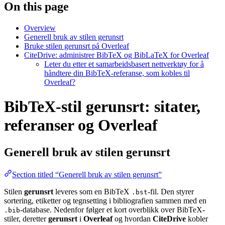
On this page
Overview
Generell bruk av stilen gerunsrt
Bruke stilen gerunsrt på Overleaf
CiteDrive: administrer BibTeX og BibLaTeX for Overleaf
Leter du etter et samarbeidsbasert nettverktøy for å
håndtere din BibTeX-referanse, som kobles til
Overleaf?
BibTeX-stil gerunsrt: sitater,
referanser og Overleaf
Generell bruk av stilen
gerunsrt
Section titled “Generell bruk av stilen gerunsrt”
Stilen
gerunsrt
leveres som en BibTeX
-fil. Den styrer
.bst
sortering, etiketter og tegnsetting i bibliografien sammen med en
-database. Nedenfor følger et kort overblikk over BibTeX-
.bib
stiler, deretter
gerunsrt
i
Overleaf
og hvordan
CiteDrive
kobler