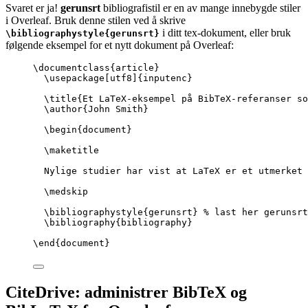
Svaret er ja!
gerunsrt
bibliografistil er en av mange innebygde stiler
i Overleaf. Bruk denne stilen ved å skrive
i ditt tex-dokument, eller bruk
\bibliographystyle{gerunsrt}
følgende eksempel for et nytt dokument på Overleaf:
\documentclass
{
article
}
\usepackage
[
utf8
]{
inputenc
}
\title
{Et LaTeX-eksempel på BibTeX-referanser s
\author
{John Smith}
\begin
{
document
}
\maketitle
Nylige studier har vist at LaTeX er et utmerket 
\medskip
\bibliographystyle
{gerunsrt} 
% last her gerunsrt
\bibliography
{bibliography}
\end
{
document
}
CiteDrive: administrer BibTeX og