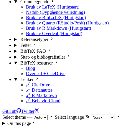
Grunnleggende
Bruk av LaTeX (Hurtigstart)
Natbib (Dypgående veiledning)
Bruk av BibLaTeX (Hurtigstart)
Bruk av Quarto (RStudio/Posit) (Hurtigstart)
Bruk av R Markdown (Hurtigstart)
Bruk av Overleaf (Hurtigstart)
Referansetyper
Felter
BibTeX FAQ
Sitat- og bibliografistiler
BibTeX ressurser
Blog
Overleaf + CiteDrive
Lenker
🔗 CiteDrive
🔗 Datanautes
🔗 R Markdown
🔗 BehaviorCloud
GitHub
Twitter
Select theme
Select language
On this page