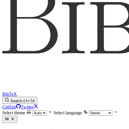
BibTeX
Search
Ctrl
K
GitHub
Twitter
Select theme
Select language