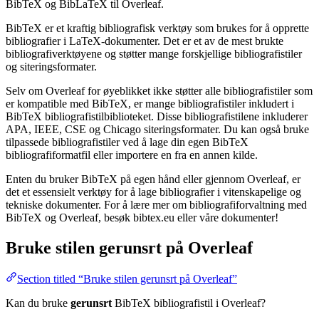
BibTeX og BibLaTeX til Overleaf.
BibTeX er et kraftig bibliografisk verktøy som brukes for å opprette
bibliografier i LaTeX-dokumenter. Det er et av de mest brukte
bibliografiverktøyene og støtter mange forskjellige bibliografistiler
og siteringsformater.
Selv om Overleaf for øyeblikket ikke støtter alle bibliografistiler som
er kompatible med BibTeX, er mange bibliografistiler inkludert i
BibTeX bibliografistilbiblioteket. Disse bibliografistilene inkluderer
APA, IEEE, CSE og Chicago siteringsformater. Du kan også bruke
tilpassede bibliografistiler ved å lage din egen BibTeX
bibliografiformatfil eller importere en fra en annen kilde.
Enten du bruker BibTeX på egen hånd eller gjennom Overleaf, er
det et essensielt verktøy for å lage bibliografier i vitenskapelige og
tekniske dokumenter. For å lære mer om bibliografiforvaltning med
BibTeX og Overleaf, besøk bibtex.eu eller våre dokumenter!
Bruke stilen
gerunsrt
på Overleaf
Section titled “Bruke stilen gerunsrt på Overleaf”
Kan du bruke
gerunsrt
BibTeX bibliografistil i Overleaf?