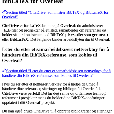
BibLaTeX for Overleaf
Section titled “CiteDrive: administrer BibTeX og BibLaTeX for
Overleaf”
CiteDrive
er for LaTeX-brukere på
Overleaf
: du administrerer
-filer og prosjekter på ett sted, samarbeider om referanser og
.bib
holder sitater konsistente med
BibTeX
(
-stiler som
gerunsrt
)
.bst
eller
BibLaTeX
. Det følgende binder arbeidsflyten din til Overleaf.
Leter du etter et samarbeidsbasert nettverktøy for å
håndtere din BibTeX-referanse, som kobles til
Overleaf?
Section titled “Leter du etter et samarbeidsbasert nettverktøy for å
håndtere din BibTeX-referanse, som kobles til Overleaf?”
Hvis du ser etter et nettbasert verktøy for å hjelpe deg med å
håndtere dine referanser, siteringer og bibliografi i Overleaf, kan
CiteDrive være perfekt! Det lar deg samle og organisere team og
referanser i prosjekter mens du holder dine BibTeX-oppføringer
oppdatert i ditt Overleaf-prosjekt.
Du kan også bruke CiteDrive til å opprette bibliografier og siteringer