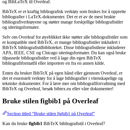
og BibLaTeX til Overleaf.
BibTeX er et kraftig bibliografisk verktøy som brukes for å opprette
bibliografier i LaTeX-dokumenter. Det er et av de mest brukte
bibliografiverktøyene og støtter mange forskjellige bibliografistiler
og siteringsformater.
Selv om Overleaf for øyeblikket ikke støtter alle bibliografistiler som
er kompatible med BibTeX, er mange bibliografistiler inkludert i
BibTeX bibliografistilbiblioteket. Disse bibliografistilene inkluderer
APA, IEEE, CSE og Chicago siteringsformater. Du kan også bruke
tilpassede bibliografistiler ved å lage din egen BibTeX
bibliografiformatfil eller importere en fra en annen kilde.
Enten du bruker BibTeX på egen hånd eller gjennom Overleaf, er
det et essensielt verktøy for å lage bibliografier i vitenskapelige og
tekniske dokumenter. For å lære mer om bibliografiforvaltning med
BibTeX og Overleaf, besøk bibtex.eu eller våre dokumenter!
Bruke stilen
figbib1
på Overleaf
Section titled “Bruke stilen figbib1 på Overleaf”
Kan du bruke
figbib1
BibTeX bibliografistil i Overleaf?