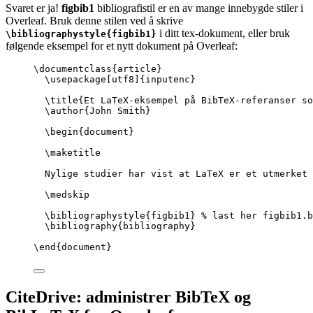
Svaret er ja!
figbib1
bibliografistil er en av mange innebygde stiler i
Overleaf. Bruk denne stilen ved å skrive
i ditt tex-dokument, eller bruk
\bibliographystyle{figbib1}
følgende eksempel for et nytt dokument på Overleaf:
\documentclass
{
article
}
\usepackage
[
utf8
]{
inputenc
}
\title
{Et LaTeX-eksempel på BibTeX-referanser so
\author
{John Smith}
\begin
{
document
}
\maketitle
Nylige studier har vist at LaTeX er et utmerket 
\medskip
\bibliographystyle
{figbib1} 
% last her figbib1.b
\bibliography
{bibliography}
\end
{
document
}
CiteDrive: administrer BibTeX og