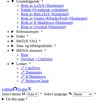
Grunnleggende
Bruk av LaTeX (Hurtigstart)
Natbib (Dypgående veiledning)
Bruk av BibLaTeX (Hurtigstart)
Bruk av Quarto (RStudio/Posit) (Hurtigstart)
Bruk av R Markdown (Hurtigstart)
Bruk av Overleaf (Hurtigstart)
Referansetyper
Felter
BibTeX FAQ
Sitat- og bibliografistiler
BibTeX ressurser
Blog
Overleaf + CiteDrive
Lenker
🔗 CiteDrive
🔗 Datanautes
🔗 R Markdown
🔗 BehaviorCloud
GitHub
Twitter
Select theme
Select language
On this page