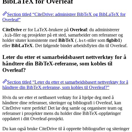
BibLaTeX for Overleaf
Section titled “CiteDrive: administrer BibTeX og BibLaTeX for
Overleaf”
CiteDrive
er for LaTeX-brukere på
Overleaf
: du administrerer
-filer og prosjekter på ett sted, samarbeider om referanser og
.bib
holder sitater konsistente med
BibTeX
(
-stiler som
figbib1
)
.bst
eller
BibLaTeX
. Det følgende binder arbeidsflyten din til Overleaf.
Leter du etter et samarbeidsbasert nettverktøy for å
håndtere din BibTeX-referanse, som kobles til
Overleaf?
Section titled “Leter du etter et samarbeidsbasert nettverktøy for å
håndtere din BibTeX-referanse, som kobles til Overleaf?”
Hvis du ser etter et nettbasert verktøy for å hjelpe deg med å
håndtere dine referanser, siteringer og bibliografi i Overleaf, kan
CiteDrive være perfekt! Det lar deg samle og organisere team og
referanser i prosjekter mens du holder dine BibTeX-oppføringer
oppdatert i ditt Overleaf-prosjekt.
Du kan også bruke CiteDrive til å opprette bibliografier og siteringer