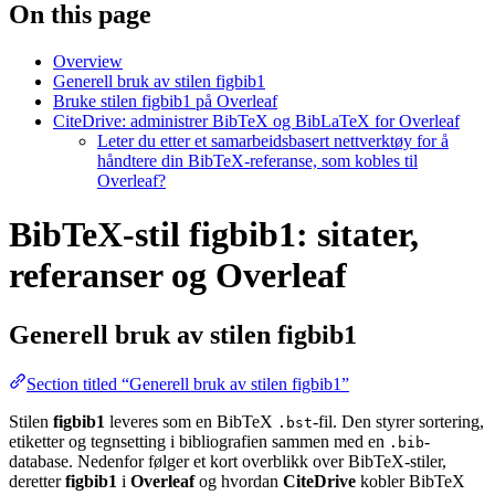
On this page
Overview
Generell bruk av stilen figbib1
Bruke stilen figbib1 på Overleaf
CiteDrive: administrer BibTeX og BibLaTeX for Overleaf
Leter du etter et samarbeidsbasert nettverktøy for å
håndtere din BibTeX-referanse, som kobles til
Overleaf?
BibTeX-stil figbib1: sitater,
referanser og Overleaf
Generell bruk av stilen
figbib1
Section titled “Generell bruk av stilen figbib1”
Stilen
figbib1
leveres som en BibTeX
-fil. Den styrer sortering,
.bst
etiketter og tegnsetting i bibliografien sammen med en
-
.bib
database. Nedenfor følger et kort overblikk over BibTeX-stiler,
deretter
figbib1
i
Overleaf
og hvordan
CiteDrive
kobler BibTeX