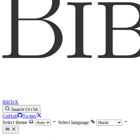
BibTeX
Search
Ctrl
K
GitHub
Twitter
Select theme
Select language