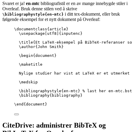
Svaret er ja!
en-mtc
bibliografistil er en av mange innebygde stiler i
Overleaf. Bruk denne stilen ved å skrive
i ditt tex-dokument, eller bruk
\bibliographystyle{en-mtc}
følgende eksempel for et nytt dokument på Overleaf:
\documentclass
{
article
}
\usepackage
[
utf8
]{
inputenc
}
\title
{Et LaTeX-eksempel på BibTeX-referanser so
\author
{John Smith}
\begin
{
document
}
\maketitle
Nylige studier har vist at LaTeX er et utmerket 
\medskip
\bibliographystyle
{en-mtc} 
% last her en-mtc.bst
\bibliography
{bibliography}
\end
{
document
}
CiteDrive: administrer BibTeX og