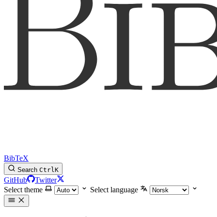
BibTeX
Search
Ctrl
K
GitHub
Twitter
Select theme
Select language