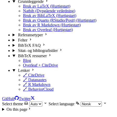
Grunnleggende
Bruk av LaTeX (Hurtigstart)
Natbib (Dypgående veiledning)
Bruk av BibLaTeX (Hurtigstart)
Bruk av Quarto (RStudio/Posit) (Hurtigstart)
Bruk av R Markdown (Hurtigstart)
Bruk av Overleaf (Hurtigstart)
Referansetyper
Felter
BibTeX FAQ
Sitat- og bibliografistiler
BibTeX ressurser
Blog
Overleaf + CiteDrive
Lenker
🔗 CiteDrive
🔗 Datanautes
🔗 R Markdown
🔗 BehaviorCloud
GitHub
Twitter
Select theme
Select language
On this page