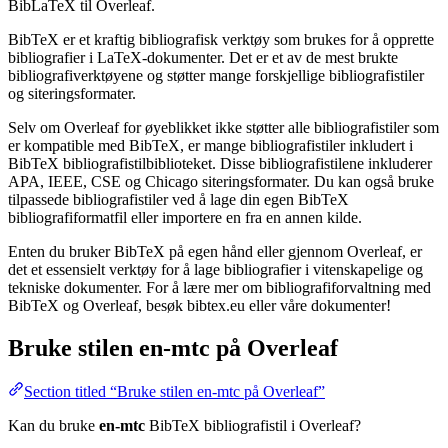
BibLaTeX til Overleaf.
BibTeX er et kraftig bibliografisk verktøy som brukes for å opprette
bibliografier i LaTeX-dokumenter. Det er et av de mest brukte
bibliografiverktøyene og støtter mange forskjellige bibliografistiler
og siteringsformater.
Selv om Overleaf for øyeblikket ikke støtter alle bibliografistiler som
er kompatible med BibTeX, er mange bibliografistiler inkludert i
BibTeX bibliografistilbiblioteket. Disse bibliografistilene inkluderer
APA, IEEE, CSE og Chicago siteringsformater. Du kan også bruke
tilpassede bibliografistiler ved å lage din egen BibTeX
bibliografiformatfil eller importere en fra en annen kilde.
Enten du bruker BibTeX på egen hånd eller gjennom Overleaf, er
det et essensielt verktøy for å lage bibliografier i vitenskapelige og
tekniske dokumenter. For å lære mer om bibliografiforvaltning med
BibTeX og Overleaf, besøk bibtex.eu eller våre dokumenter!
Bruke stilen
en-mtc
på Overleaf
Section titled “Bruke stilen en-mtc på Overleaf”
Kan du bruke
en-mtc
BibTeX bibliografistil i Overleaf?