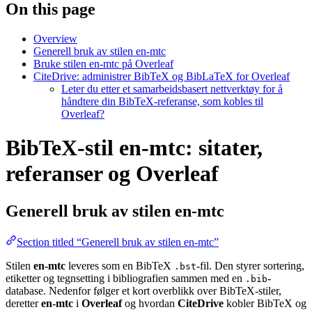
On this page
Overview
Generell bruk av stilen en-mtc
Bruke stilen en-mtc på Overleaf
CiteDrive: administrer BibTeX og BibLaTeX for Overleaf
Leter du etter et samarbeidsbasert nettverktøy for å
håndtere din BibTeX-referanse, som kobles til
Overleaf?
BibTeX-stil en-mtc: sitater,
referanser og Overleaf
Generell bruk av stilen
en-mtc
Section titled “Generell bruk av stilen en-mtc”
Stilen
en-mtc
leveres som en BibTeX
-fil. Den styrer sortering,
.bst
etiketter og tegnsetting i bibliografien sammen med en
-
.bib
database. Nedenfor følger et kort overblikk over BibTeX-stiler,
deretter
en-mtc
i
Overleaf
og hvordan
CiteDrive
kobler BibTeX og