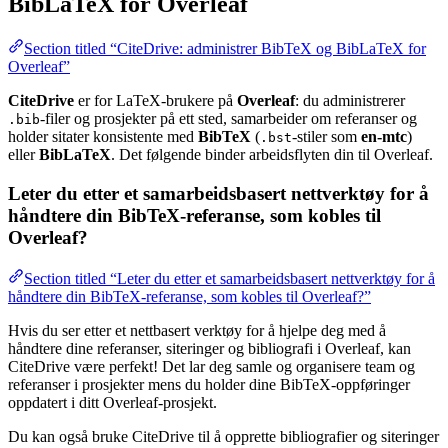
BibLaTeX for Overleaf
Section titled “CiteDrive: administrer BibTeX og BibLaTeX for
Overleaf”
CiteDrive
er for LaTeX-brukere på
Overleaf
: du administrerer
-filer og prosjekter på ett sted, samarbeider om referanser og
.bib
holder sitater konsistente med
BibTeX
(
-stiler som
en-mtc
)
.bst
eller
BibLaTeX
. Det følgende binder arbeidsflyten din til Overleaf.
Leter du etter et samarbeidsbasert nettverktøy for å
håndtere din BibTeX-referanse, som kobles til
Overleaf?
Section titled “Leter du etter et samarbeidsbasert nettverktøy for å
håndtere din BibTeX-referanse, som kobles til Overleaf?”
Hvis du ser etter et nettbasert verktøy for å hjelpe deg med å
håndtere dine referanser, siteringer og bibliografi i Overleaf, kan
CiteDrive være perfekt! Det lar deg samle og organisere team og
referanser i prosjekter mens du holder dine BibTeX-oppføringer
oppdatert i ditt Overleaf-prosjekt.
Du kan også bruke CiteDrive til å opprette bibliografier og siteringer