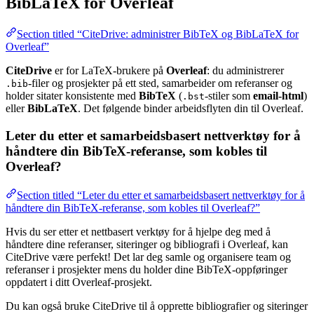
BibLaTeX for Overleaf
Section titled “CiteDrive: administrer BibTeX og BibLaTeX for
Overleaf”
CiteDrive
er for LaTeX-brukere på
Overleaf
: du administrerer
-filer og prosjekter på ett sted, samarbeider om referanser og
.bib
holder sitater konsistente med
BibTeX
(
-stiler som
email-html
)
.bst
eller
BibLaTeX
. Det følgende binder arbeidsflyten din til Overleaf.
Leter du etter et samarbeidsbasert nettverktøy for å
håndtere din BibTeX-referanse, som kobles til
Overleaf?
Section titled “Leter du etter et samarbeidsbasert nettverktøy for å
håndtere din BibTeX-referanse, som kobles til Overleaf?”
Hvis du ser etter et nettbasert verktøy for å hjelpe deg med å
håndtere dine referanser, siteringer og bibliografi i Overleaf, kan
CiteDrive være perfekt! Det lar deg samle og organisere team og
referanser i prosjekter mens du holder dine BibTeX-oppføringer
oppdatert i ditt Overleaf-prosjekt.
Du kan også bruke CiteDrive til å opprette bibliografier og siteringer