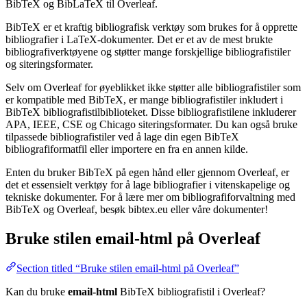
BibTeX og BibLaTeX til Overleaf.
BibTeX er et kraftig bibliografisk verktøy som brukes for å opprette
bibliografier i LaTeX-dokumenter. Det er et av de mest brukte
bibliografiverktøyene og støtter mange forskjellige bibliografistiler
og siteringsformater.
Selv om Overleaf for øyeblikket ikke støtter alle bibliografistiler som
er kompatible med BibTeX, er mange bibliografistiler inkludert i
BibTeX bibliografistilbiblioteket. Disse bibliografistilene inkluderer
APA, IEEE, CSE og Chicago siteringsformater. Du kan også bruke
tilpassede bibliografistiler ved å lage din egen BibTeX
bibliografiformatfil eller importere en fra en annen kilde.
Enten du bruker BibTeX på egen hånd eller gjennom Overleaf, er
det et essensielt verktøy for å lage bibliografier i vitenskapelige og
tekniske dokumenter. For å lære mer om bibliografiforvaltning med
BibTeX og Overleaf, besøk bibtex.eu eller våre dokumenter!
Bruke stilen
email-html
på Overleaf
Section titled “Bruke stilen email-html på Overleaf”
Kan du bruke
email-html
BibTeX bibliografistil i Overleaf?