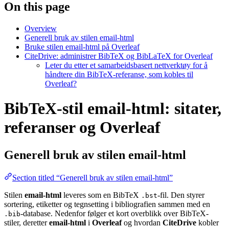
On this page
Overview
Generell bruk av stilen email-html
Bruke stilen email-html på Overleaf
CiteDrive: administrer BibTeX og BibLaTeX for Overleaf
Leter du etter et samarbeidsbasert nettverktøy for å
håndtere din BibTeX-referanse, som kobles til
Overleaf?
BibTeX-stil email-html: sitater,
referanser og Overleaf
Generell bruk av stilen
email-html
Section titled “Generell bruk av stilen email-html”
Stilen
email-html
leveres som en BibTeX
-fil. Den styrer
.bst
sortering, etiketter og tegnsetting i bibliografien sammen med en
-database. Nedenfor følger et kort overblikk over BibTeX-
.bib
stiler, deretter
email-html
i
Overleaf
og hvordan
CiteDrive
kobler