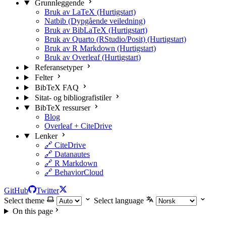
Grunnleggende
Bruk av LaTeX (Hurtigstart)
Natbib (Dypgående veiledning)
Bruk av BibLaTeX (Hurtigstart)
Bruk av Quarto (RStudio/Posit) (Hurtigstart)
Bruk av R Markdown (Hurtigstart)
Bruk av Overleaf (Hurtigstart)
Referansetyper
Felter
BibTeX FAQ
Sitat- og bibliografistiler
BibTeX ressurser
Blog
Overleaf + CiteDrive
Lenker
🔗 CiteDrive
🔗 Datanautes
🔗 R Markdown
🔗 BehaviorCloud
GitHub
Twitter
Select theme
Select language
On this page