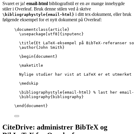
Svaret er ja!
email-html
bibliografistil er en av mange innebygde
stiler i Overleaf. Bruk denne stilen ved å skrive
i ditt tex-dokument, eller bruk
\bibliographystyle{email-html}
følgende eksempel for et nytt dokument på Overleaf:
\documentclass
{
article
}
\usepackage
[
utf8
]{
inputenc
}
\title
{Et LaTeX-eksempel på BibTeX-referanser so
\author
{John Smith}
\begin
{
document
}
\maketitle
Nylige studier har vist at LaTeX er et utmerket 
\medskip
\bibliographystyle
{email-html} 
% last her email-
\bibliography
{bibliography}
\end
{
document
}
CiteDrive: administrer BibTeX og