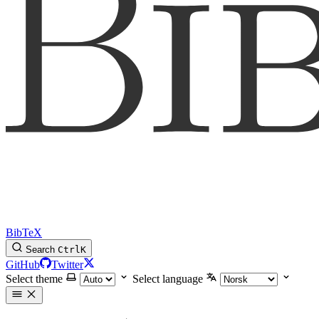
BibTeX
Search
Ctrl
K
GitHub
Twitter
Select theme
Select language