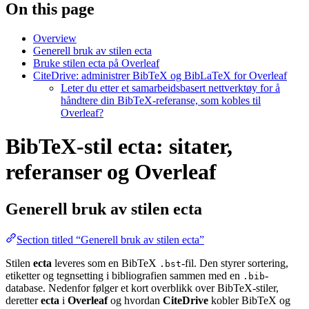
On this page
Overview
Generell bruk av stilen ecta
Bruke stilen ecta på Overleaf
CiteDrive: administrer BibTeX og BibLaTeX for Overleaf
Leter du etter et samarbeidsbasert nettverktøy for å
håndtere din BibTeX-referanse, som kobles til
Overleaf?
BibTeX-stil ecta: sitater,
referanser og Overleaf
Generell bruk av stilen
ecta
Section titled “Generell bruk av stilen ecta”
Stilen
ecta
leveres som en BibTeX
-fil. Den styrer sortering,
.bst
etiketter og tegnsetting i bibliografien sammen med en
-
.bib
database. Nedenfor følger et kort overblikk over BibTeX-stiler,
deretter
ecta
i
Overleaf
og hvordan
CiteDrive
kobler BibTeX og