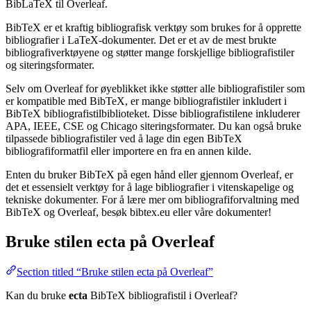
BibLaTeX til Overleaf.
BibTeX er et kraftig bibliografisk verktøy som brukes for å opprette
bibliografier i LaTeX-dokumenter. Det er et av de mest brukte
bibliografiverktøyene og støtter mange forskjellige bibliografistiler
og siteringsformater.
Selv om Overleaf for øyeblikket ikke støtter alle bibliografistiler som
er kompatible med BibTeX, er mange bibliografistiler inkludert i
BibTeX bibliografistilbiblioteket. Disse bibliografistilene inkluderer
APA, IEEE, CSE og Chicago siteringsformater. Du kan også bruke
tilpassede bibliografistiler ved å lage din egen BibTeX
bibliografiformatfil eller importere en fra en annen kilde.
Enten du bruker BibTeX på egen hånd eller gjennom Overleaf, er
det et essensielt verktøy for å lage bibliografier i vitenskapelige og
tekniske dokumenter. For å lære mer om bibliografiforvaltning med
BibTeX og Overleaf, besøk bibtex.eu eller våre dokumenter!
Bruke stilen
ecta
på Overleaf
Section titled “Bruke stilen ecta på Overleaf”
Kan du bruke
ecta
BibTeX bibliografistil i Overleaf?