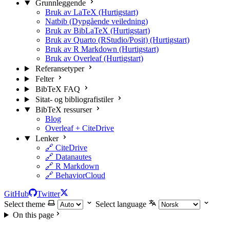
Grunnleggende
Bruk av LaTeX (Hurtigstart)
Natbib (Dypgående veiledning)
Bruk av BibLaTeX (Hurtigstart)
Bruk av Quarto (RStudio/Posit) (Hurtigstart)
Bruk av R Markdown (Hurtigstart)
Bruk av Overleaf (Hurtigstart)
Referansetyper
Felter
BibTeX FAQ
Sitat- og bibliografistiler
BibTeX ressurser
Blog
Overleaf + CiteDrive
Lenker
🔗 CiteDrive
🔗 Datanautes
🔗 R Markdown
🔗 BehaviorCloud
GitHub
Twitter
Select theme
Select language
On this page