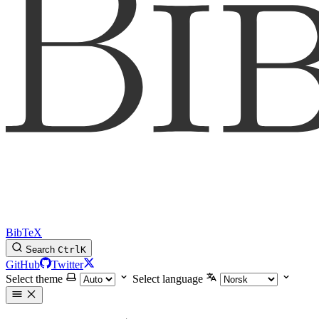
BibTeX
Search
Ctrl
K
GitHub
Twitter
Select theme
Select language