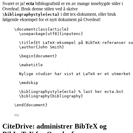
Svaret er ja!
ecta
bibliografistil er en av mange innebygde stiler i
Overleaf. Bruk denne stilen ved å skrive
i ditt tex-dokument, eller bruk
\bibliographystyle{ecta}
følgende eksempel for et nytt dokument på Overleaf:
\documentclass
{
article
}
\usepackage
[
utf8
]{
inputenc
}
\title
{Et LaTeX-eksempel på BibTeX-referanser so
\author
{John Smith}
\begin
{
document
}
\maketitle
Nylige studier har vist at LaTeX er et utmerket 
\medskip
\bibliographystyle
{ecta} 
% last her ecta.bst
\bibliography
{bibliography}
\end
{
document
}
CiteDrive: administrer BibTeX og