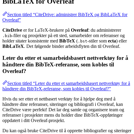
BibLaTeX for Overleaf
Section titled “CiteDrive: administrer BibTeX og BibLaTeX for
Overleaf”
CiteDrive
er for LaTeX-brukere på
Overleaf
: du administrerer
-filer og prosjekter på ett sted, samarbeider om referanser og
.bib
holder sitater konsistente med
BibTeX
(
-stiler som
ecta
) eller
.bst
BibLaTeX
. Det følgende binder arbeidsflyten din til Overleaf.
Leter du etter et samarbeidsbasert nettverktøy for å
håndtere din BibTeX-referanse, som kobles til
Overleaf?
Section titled “Leter du etter et samarbeidsbasert nettverktøy for å
håndtere din BibTeX-referanse, som kobles til Overleaf?”
Hvis du ser etter et nettbasert verktøy for å hjelpe deg med å
håndtere dine referanser, siteringer og bibliografi i Overleaf, kan
CiteDrive være perfekt! Det lar deg samle og organisere team og
referanser i prosjekter mens du holder dine BibTeX-oppføringer
oppdatert i ditt Overleaf-prosjekt.
Du kan også bruke CiteDrive til å opprette bibliografier og siteringer