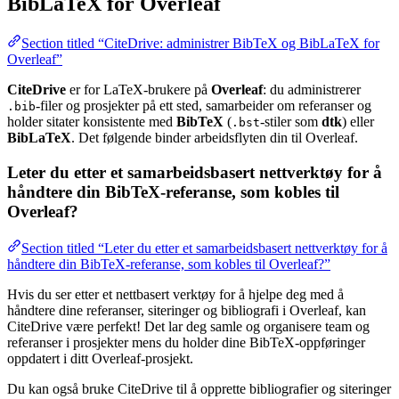
BibLaTeX for Overleaf
Section titled “CiteDrive: administrer BibTeX og BibLaTeX for
Overleaf”
CiteDrive
er for LaTeX-brukere på
Overleaf
: du administrerer
-filer og prosjekter på ett sted, samarbeider om referanser og
.bib
holder sitater konsistente med
BibTeX
(
-stiler som
dtk
) eller
.bst
BibLaTeX
. Det følgende binder arbeidsflyten din til Overleaf.
Leter du etter et samarbeidsbasert nettverktøy for å
håndtere din BibTeX-referanse, som kobles til
Overleaf?
Section titled “Leter du etter et samarbeidsbasert nettverktøy for å
håndtere din BibTeX-referanse, som kobles til Overleaf?”
Hvis du ser etter et nettbasert verktøy for å hjelpe deg med å
håndtere dine referanser, siteringer og bibliografi i Overleaf, kan
CiteDrive være perfekt! Det lar deg samle og organisere team og
referanser i prosjekter mens du holder dine BibTeX-oppføringer
oppdatert i ditt Overleaf-prosjekt.
Du kan også bruke CiteDrive til å opprette bibliografier og siteringer