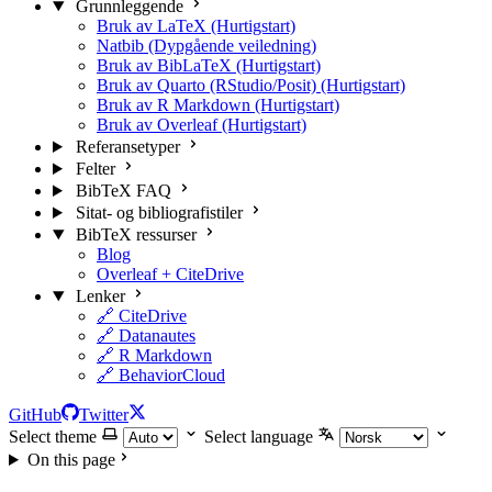
Grunnleggende
Bruk av LaTeX (Hurtigstart)
Natbib (Dypgående veiledning)
Bruk av BibLaTeX (Hurtigstart)
Bruk av Quarto (RStudio/Posit) (Hurtigstart)
Bruk av R Markdown (Hurtigstart)
Bruk av Overleaf (Hurtigstart)
Referansetyper
Felter
BibTeX FAQ
Sitat- og bibliografistiler
BibTeX ressurser
Blog
Overleaf + CiteDrive
Lenker
🔗 CiteDrive
🔗 Datanautes
🔗 R Markdown
🔗 BehaviorCloud
GitHub
Twitter
Select theme
Select language
On this page