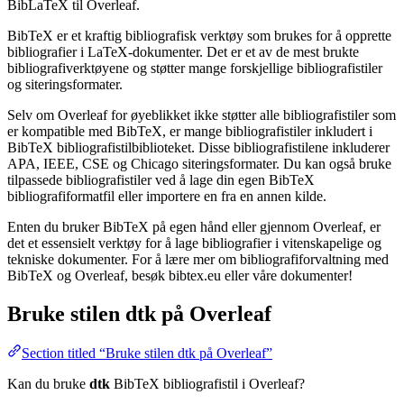
BibLaTeX til Overleaf.
BibTeX er et kraftig bibliografisk verktøy som brukes for å opprette
bibliografier i LaTeX-dokumenter. Det er et av de mest brukte
bibliografiverktøyene og støtter mange forskjellige bibliografistiler
og siteringsformater.
Selv om Overleaf for øyeblikket ikke støtter alle bibliografistiler som
er kompatible med BibTeX, er mange bibliografistiler inkludert i
BibTeX bibliografistilbiblioteket. Disse bibliografistilene inkluderer
APA, IEEE, CSE og Chicago siteringsformater. Du kan også bruke
tilpassede bibliografistiler ved å lage din egen BibTeX
bibliografiformatfil eller importere en fra en annen kilde.
Enten du bruker BibTeX på egen hånd eller gjennom Overleaf, er
det et essensielt verktøy for å lage bibliografier i vitenskapelige og
tekniske dokumenter. For å lære mer om bibliografiforvaltning med
BibTeX og Overleaf, besøk bibtex.eu eller våre dokumenter!
Bruke stilen
dtk
på Overleaf
Section titled “Bruke stilen dtk på Overleaf”
Kan du bruke
dtk
BibTeX bibliografistil i Overleaf?