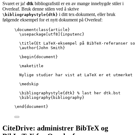
Svaret er ja!
dtk
bibliografistil er en av mange innebygde stiler i
Overleaf. Bruk denne stilen ved å skrive
i ditt tex-dokument, eller bruk
\bibliographystyle{dtk}
følgende eksempel for et nytt dokument på Overleaf:
\documentclass
{
article
}
\usepackage
[
utf8
]{
inputenc
}
\title
{Et LaTeX-eksempel på BibTeX-referanser so
\author
{John Smith}
\begin
{
document
}
\maketitle
Nylige studier har vist at LaTeX er et utmerket 
\medskip
\bibliographystyle
{dtk} 
% last her dtk.bst
\bibliography
{bibliography}
\end
{
document
}
CiteDrive: administrer BibTeX og