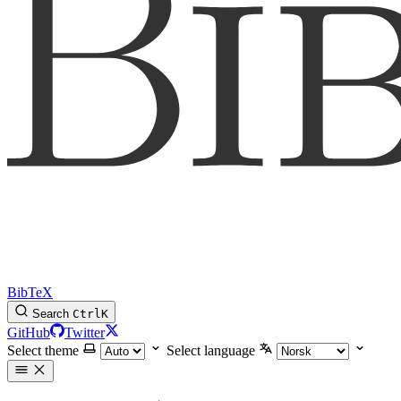
BibTeX
Search
Ctrl
K
GitHub
Twitter
Select theme
Select language