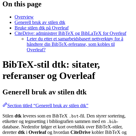
On this page
Overview
Generell bruk av stilen dtk
Bruke stilen dtk på Overleaf
CiteDrive: administrer BibTeX og BibLaTeX for Overleaf
Leter du etter et samarbeidsbasert nettverktøy for å
håndtere din BibTeX-referanse, som kobles til
Overleaf?
BibTeX-stil dtk: sitater,
referanser og Overleaf
Generell bruk av stilen
dtk
Section titled “Generell bruk av stilen dtk”
Stilen
dtk
leveres som en BibTeX
-fil. Den styrer sortering,
.bst
etiketter og tegnsetting i bibliografien sammen med en
-
.bib
database. Nedenfor følger et kort overblikk over BibTeX-stiler,
deretter
dtk
i
Overleaf
og hvordan
CiteDrive
kobler BibTeX og