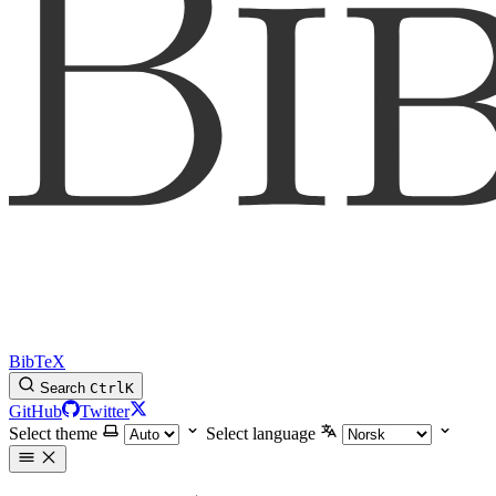
BibTeX
Search
Ctrl
K
GitHub
Twitter
Select theme
Select language