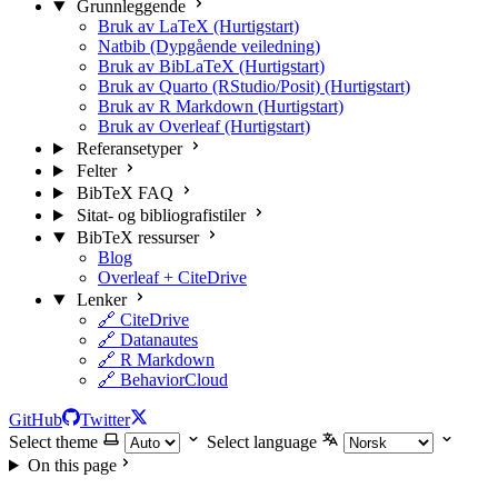
Grunnleggende
Bruk av LaTeX (Hurtigstart)
Natbib (Dypgående veiledning)
Bruk av BibLaTeX (Hurtigstart)
Bruk av Quarto (RStudio/Posit) (Hurtigstart)
Bruk av R Markdown (Hurtigstart)
Bruk av Overleaf (Hurtigstart)
Referansetyper
Felter
BibTeX FAQ
Sitat- og bibliografistiler
BibTeX ressurser
Blog
Overleaf + CiteDrive
Lenker
🔗 CiteDrive
🔗 Datanautes
🔗 R Markdown
🔗 BehaviorCloud
GitHub
Twitter
Select theme
Select language
On this page