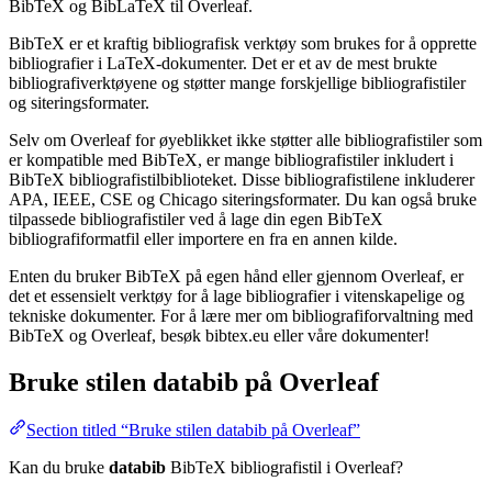
BibTeX og BibLaTeX til Overleaf.
BibTeX er et kraftig bibliografisk verktøy som brukes for å opprette
bibliografier i LaTeX-dokumenter. Det er et av de mest brukte
bibliografiverktøyene og støtter mange forskjellige bibliografistiler
og siteringsformater.
Selv om Overleaf for øyeblikket ikke støtter alle bibliografistiler som
er kompatible med BibTeX, er mange bibliografistiler inkludert i
BibTeX bibliografistilbiblioteket. Disse bibliografistilene inkluderer
APA, IEEE, CSE og Chicago siteringsformater. Du kan også bruke
tilpassede bibliografistiler ved å lage din egen BibTeX
bibliografiformatfil eller importere en fra en annen kilde.
Enten du bruker BibTeX på egen hånd eller gjennom Overleaf, er
det et essensielt verktøy for å lage bibliografier i vitenskapelige og
tekniske dokumenter. For å lære mer om bibliografiforvaltning med
BibTeX og Overleaf, besøk bibtex.eu eller våre dokumenter!
Bruke stilen
databib
på Overleaf
Section titled “Bruke stilen databib på Overleaf”
Kan du bruke
databib
BibTeX bibliografistil i Overleaf?