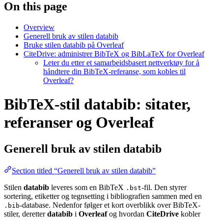
On this page
Overview
Generell bruk av stilen databib
Bruke stilen databib på Overleaf
CiteDrive: administrer BibTeX og BibLaTeX for Overleaf
Leter du etter et samarbeidsbasert nettverktøy for å
håndtere din BibTeX-referanse, som kobles til
Overleaf?
BibTeX-stil databib: sitater,
referanser og Overleaf
Generell bruk av stilen
databib
Section titled “Generell bruk av stilen databib”
Stilen
databib
leveres som en BibTeX
-fil. Den styrer
.bst
sortering, etiketter og tegnsetting i bibliografien sammen med en
-database. Nedenfor følger et kort overblikk over BibTeX-
.bib
stiler, deretter
databib
i
Overleaf
og hvordan
CiteDrive
kobler