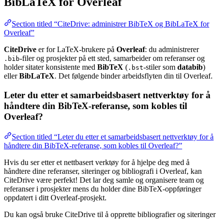
BibLaTeX for Overleaf
Section titled “CiteDrive: administrer BibTeX og BibLaTeX for
Overleaf”
CiteDrive
er for LaTeX-brukere på
Overleaf
: du administrerer
-filer og prosjekter på ett sted, samarbeider om referanser og
.bib
holder sitater konsistente med
BibTeX
(
-stiler som
databib
)
.bst
eller
BibLaTeX
. Det følgende binder arbeidsflyten din til Overleaf.
Leter du etter et samarbeidsbasert nettverktøy for å
håndtere din BibTeX-referanse, som kobles til
Overleaf?
Section titled “Leter du etter et samarbeidsbasert nettverktøy for å
håndtere din BibTeX-referanse, som kobles til Overleaf?”
Hvis du ser etter et nettbasert verktøy for å hjelpe deg med å
håndtere dine referanser, siteringer og bibliografi i Overleaf, kan
CiteDrive være perfekt! Det lar deg samle og organisere team og
referanser i prosjekter mens du holder dine BibTeX-oppføringer
oppdatert i ditt Overleaf-prosjekt.
Du kan også bruke CiteDrive til å opprette bibliografier og siteringer