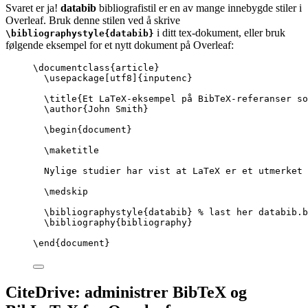
Svaret er ja!
databib
bibliografistil er en av mange innebygde stiler i
Overleaf. Bruk denne stilen ved å skrive
i ditt tex-dokument, eller bruk
\bibliographystyle{databib}
følgende eksempel for et nytt dokument på Overleaf:
\documentclass
{
article
}
\usepackage
[
utf8
]{
inputenc
}
\title
{Et LaTeX-eksempel på BibTeX-referanser so
\author
{John Smith}
\begin
{
document
}
\maketitle
Nylige studier har vist at LaTeX er et utmerket 
\medskip
\bibliographystyle
{databib} 
% last her databib.b
\bibliography
{bibliography}
\end
{
document
}
CiteDrive: administrer BibTeX og