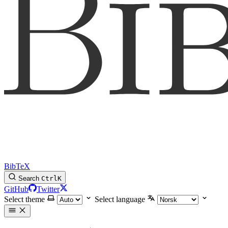
BibTeX
Search
Ctrl
K
GitHub
Twitter
Select theme
Select language