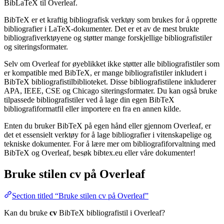
BibLaTeX til Overleaf.
BibTeX er et kraftig bibliografisk verktøy som brukes for å opprette
bibliografier i LaTeX-dokumenter. Det er et av de mest brukte
bibliografiverktøyene og støtter mange forskjellige bibliografistiler
og siteringsformater.
Selv om Overleaf for øyeblikket ikke støtter alle bibliografistiler som
er kompatible med BibTeX, er mange bibliografistiler inkludert i
BibTeX bibliografistilbiblioteket. Disse bibliografistilene inkluderer
APA, IEEE, CSE og Chicago siteringsformater. Du kan også bruke
tilpassede bibliografistiler ved å lage din egen BibTeX
bibliografiformatfil eller importere en fra en annen kilde.
Enten du bruker BibTeX på egen hånd eller gjennom Overleaf, er
det et essensielt verktøy for å lage bibliografier i vitenskapelige og
tekniske dokumenter. For å lære mer om bibliografiforvaltning med
BibTeX og Overleaf, besøk bibtex.eu eller våre dokumenter!
Bruke stilen
cv
på Overleaf
Section titled “Bruke stilen cv på Overleaf”
Kan du bruke
cv
BibTeX bibliografistil i Overleaf?