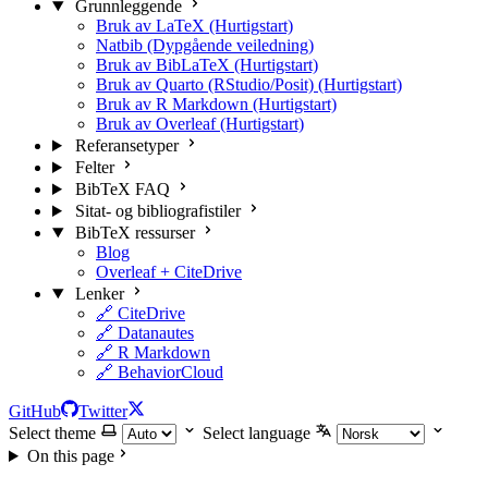
Grunnleggende
Bruk av LaTeX (Hurtigstart)
Natbib (Dypgående veiledning)
Bruk av BibLaTeX (Hurtigstart)
Bruk av Quarto (RStudio/Posit) (Hurtigstart)
Bruk av R Markdown (Hurtigstart)
Bruk av Overleaf (Hurtigstart)
Referansetyper
Felter
BibTeX FAQ
Sitat- og bibliografistiler
BibTeX ressurser
Blog
Overleaf + CiteDrive
Lenker
🔗 CiteDrive
🔗 Datanautes
🔗 R Markdown
🔗 BehaviorCloud
GitHub
Twitter
Select theme
Select language
On this page