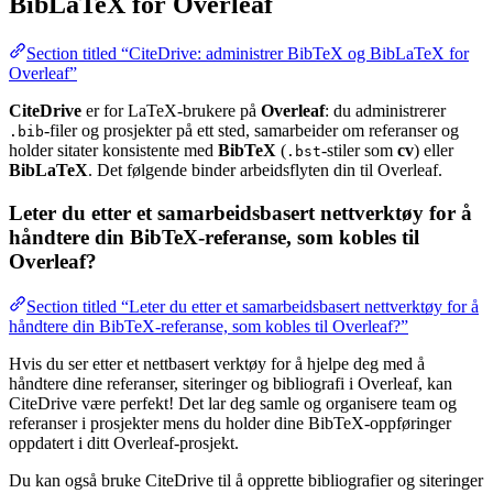
BibLaTeX for Overleaf
Section titled “CiteDrive: administrer BibTeX og BibLaTeX for
Overleaf”
CiteDrive
er for LaTeX-brukere på
Overleaf
: du administrerer
-filer og prosjekter på ett sted, samarbeider om referanser og
.bib
holder sitater konsistente med
BibTeX
(
-stiler som
cv
) eller
.bst
BibLaTeX
. Det følgende binder arbeidsflyten din til Overleaf.
Leter du etter et samarbeidsbasert nettverktøy for å
håndtere din BibTeX-referanse, som kobles til
Overleaf?
Section titled “Leter du etter et samarbeidsbasert nettverktøy for å
håndtere din BibTeX-referanse, som kobles til Overleaf?”
Hvis du ser etter et nettbasert verktøy for å hjelpe deg med å
håndtere dine referanser, siteringer og bibliografi i Overleaf, kan
CiteDrive være perfekt! Det lar deg samle og organisere team og
referanser i prosjekter mens du holder dine BibTeX-oppføringer
oppdatert i ditt Overleaf-prosjekt.
Du kan også bruke CiteDrive til å opprette bibliografier og siteringer