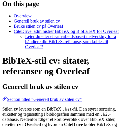
On this page
Overview
Generell bruk av stilen cv
Bruke stilen cv på Overleaf
CiteDrive: administrer BibTeX og BibLaTeX for Overleaf
Leter du etter et samarbeidsbasert nettverktøy for å
håndtere din BibTeX-referanse, som kobles til
Overleaf?
BibTeX-stil cv: sitater,
referanser og Overleaf
Generell bruk av stilen
cv
Section titled “Generell bruk av stilen cv”
Stilen
cv
leveres som en BibTeX
-fil. Den styrer sortering,
.bst
etiketter og tegnsetting i bibliografien sammen med en
-
.bib
database. Nedenfor følger et kort overblikk over BibTeX-stiler,
deretter
cv
i
Overleaf
og hvordan
CiteDrive
kobler BibTeX og