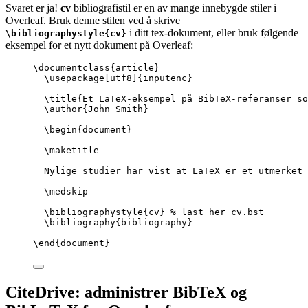
Svaret er ja!
cv
bibliografistil er en av mange innebygde stiler i
Overleaf. Bruk denne stilen ved å skrive
i ditt tex-dokument, eller bruk følgende
\bibliographystyle{cv}
eksempel for et nytt dokument på Overleaf:
\documentclass
{
article
}
\usepackage
[
utf8
]{
inputenc
}
\title
{Et LaTeX-eksempel på BibTeX-referanser so
\author
{John Smith}
\begin
{
document
}
\maketitle
Nylige studier har vist at LaTeX er et utmerket 
\medskip
\bibliographystyle
{cv} 
% last her cv.bst
\bibliography
{bibliography}
\end
{
document
}
CiteDrive: administrer BibTeX og