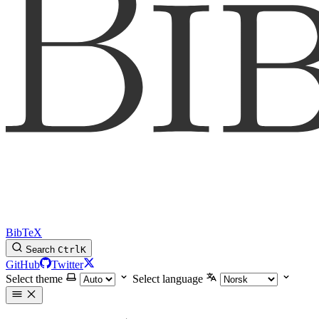
BibTeX
Search
Ctrl
K
GitHub
Twitter
Select theme
Select language