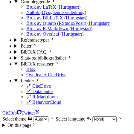
Grunnleggende
Bruk av LaTeX (Hurtigstart)
Natbib (Dypgående veiledning)
Bruk av BibLaTeX (Hurtigstart)
Bruk av Quarto (RStudio/Posit) (Hurtigstart)
Bruk av R Markdown (Hurtigstart)
Bruk av Overleaf (Hurtigstart)
Referansetyper
Felter
BibTeX FAQ
Sitat- og bibliografistiler
BibTeX ressurser
Blog
Overleaf + CiteDrive
Lenker
🔗 CiteDrive
🔗 Datanautes
🔗 R Markdown
🔗 BehaviorCloud
GitHub
Twitter
Select theme
Select language
On this page