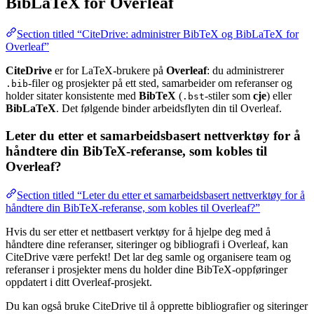
BibLaTeX for Overleaf
Section titled “CiteDrive: administrer BibTeX og BibLaTeX for
Overleaf”
CiteDrive
er for LaTeX-brukere på
Overleaf
: du administrerer
-filer og prosjekter på ett sted, samarbeider om referanser og
.bib
holder sitater konsistente med
BibTeX
(
-stiler som
cje
) eller
.bst
BibLaTeX
. Det følgende binder arbeidsflyten din til Overleaf.
Leter du etter et samarbeidsbasert nettverktøy for å
håndtere din BibTeX-referanse, som kobles til
Overleaf?
Section titled “Leter du etter et samarbeidsbasert nettverktøy for å
håndtere din BibTeX-referanse, som kobles til Overleaf?”
Hvis du ser etter et nettbasert verktøy for å hjelpe deg med å
håndtere dine referanser, siteringer og bibliografi i Overleaf, kan
CiteDrive være perfekt! Det lar deg samle og organisere team og
referanser i prosjekter mens du holder dine BibTeX-oppføringer
oppdatert i ditt Overleaf-prosjekt.
Du kan også bruke CiteDrive til å opprette bibliografier og siteringer