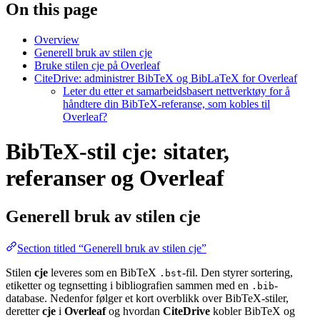
On this page
Overview
Generell bruk av stilen cje
Bruke stilen cje på Overleaf
CiteDrive: administrer BibTeX og BibLaTeX for Overleaf
Leter du etter et samarbeidsbasert nettverktøy for å
håndtere din BibTeX-referanse, som kobles til
Overleaf?
BibTeX-stil cje: sitater,
referanser og Overleaf
Generell bruk av stilen
cje
Section titled “Generell bruk av stilen cje”
Stilen
cje
leveres som en BibTeX
-fil. Den styrer sortering,
.bst
etiketter og tegnsetting i bibliografien sammen med en
-
.bib
database. Nedenfor følger et kort overblikk over BibTeX-stiler,
deretter
cje
i
Overleaf
og hvordan
CiteDrive
kobler BibTeX og