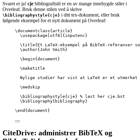
Svaret er ja!
cje
bibliografistil er en av mange innebygde stiler i
Overleaf. Bruk denne stilen ved å skrive
i ditt tex-dokument, eller bruk
\bibliographystyle{cje}
følgende eksempel for et nytt dokument på Overleaf:
\documentclass
{
article
}
\usepackage
[
utf8
]{
inputenc
}
\title
{Et LaTeX-eksempel på BibTeX-referanser so
\author
{John Smith}
\begin
{
document
}
\maketitle
Nylige studier har vist at LaTeX er et utmerket 
\medskip
\bibliographystyle
{cje} 
% last her cje.bst
\bibliography
{bibliography}
\end
{
document
}
CiteDrive: administrer BibTeX og