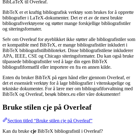
BibLaTeX til Overleaf.
BibTeX er et kraftig bibliografisk verktøy som brukes for å opprette
bibliografier i LaTeX-dokumenter. Det er et av de mest brukte
bibliografiverktøyene og støtter mange forskjellige bibliografistiler
og siteringsformater.
Selv om Overleaf for øyeblikket ikke støtter alle bibliografistiler som
er kompatible med BibTeX, er mange bibliografistiler inkludert i
BibTeX bibliografistilbiblioteket. Disse bibliografistilene inkluderer
APA, IEEE, CSE og Chicago siteringsformater. Du kan også bruke
tilpassede bibliografistiler ved å lage din egen BibTeX
bibliografiformatfil eller importere en fra en annen kilde.
Enten du bruker BibTeX på egen hånd eller gjennom Overleaf, er
det et essensielt verktøy for å lage bibliografier i vitenskapelige og
tekniske dokumenter. For å lære mer om bibliografiforvaltning med
BibTeX og Overleaf, besøk bibtex.eu eller våre dokumenter!
Bruke stilen
cje
på Overleaf
Section titled “Bruke stilen cje på Overleaf”
Kan du bruke
cje
BibTeX bibliografistil i Overleaf?