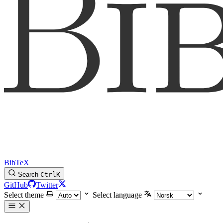
BibTeX
Search
Ctrl
K
GitHub
Twitter
Select theme
Select language