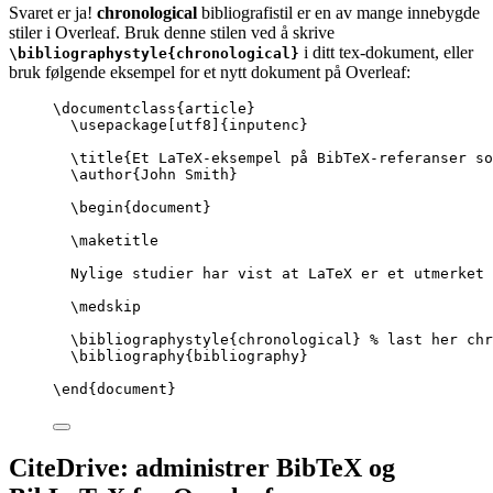
Svaret er ja!
chronological
bibliografistil er en av mange innebygde
stiler i Overleaf. Bruk denne stilen ved å skrive
i ditt tex-dokument, eller
\bibliographystyle{chronological}
bruk følgende eksempel for et nytt dokument på Overleaf:
\documentclass
{
article
}
\usepackage
[
utf8
]{
inputenc
}
\title
{Et LaTeX-eksempel på BibTeX-referanser so
\author
{John Smith}
\begin
{
document
}
\maketitle
Nylige studier har vist at LaTeX er et utmerket 
\medskip
\bibliographystyle
{chronological} 
% last her chr
\bibliography
{bibliography}
\end
{
document
}
CiteDrive: administrer BibTeX og