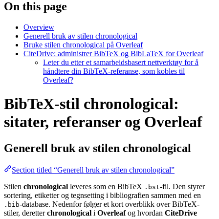
On this page
Overview
Generell bruk av stilen chronological
Bruke stilen chronological på Overleaf
CiteDrive: administrer BibTeX og BibLaTeX for Overleaf
Leter du etter et samarbeidsbasert nettverktøy for å
håndtere din BibTeX-referanse, som kobles til
Overleaf?
BibTeX-stil chronological:
sitater, referanser og Overleaf
Generell bruk av stilen
chronological
Section titled “Generell bruk av stilen chronological”
Stilen
chronological
leveres som en BibTeX
-fil. Den styrer
.bst
sortering, etiketter og tegnsetting i bibliografien sammen med en
-database. Nedenfor følger et kort overblikk over BibTeX-
.bib
stiler, deretter
chronological
i
Overleaf
og hvordan
CiteDrive