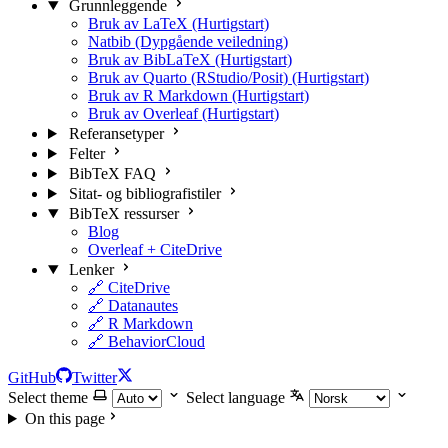
Grunnleggende
Bruk av LaTeX (Hurtigstart)
Natbib (Dypgående veiledning)
Bruk av BibLaTeX (Hurtigstart)
Bruk av Quarto (RStudio/Posit) (Hurtigstart)
Bruk av R Markdown (Hurtigstart)
Bruk av Overleaf (Hurtigstart)
Referansetyper
Felter
BibTeX FAQ
Sitat- og bibliografistiler
BibTeX ressurser
Blog
Overleaf + CiteDrive
Lenker
🔗 CiteDrive
🔗 Datanautes
🔗 R Markdown
🔗 BehaviorCloud
GitHub
Twitter
Select theme
Select language
On this page