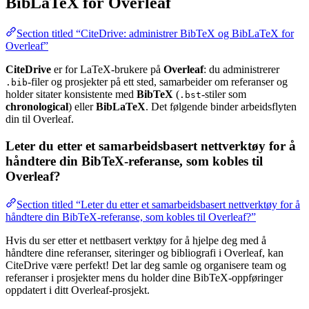
BibLaTeX for Overleaf
Section titled “CiteDrive: administrer BibTeX og BibLaTeX for
Overleaf”
CiteDrive
er for LaTeX-brukere på
Overleaf
: du administrerer
-filer og prosjekter på ett sted, samarbeider om referanser og
.bib
holder sitater konsistente med
BibTeX
(
-stiler som
.bst
chronological
) eller
BibLaTeX
. Det følgende binder arbeidsflyten
din til Overleaf.
Leter du etter et samarbeidsbasert nettverktøy for å
håndtere din BibTeX-referanse, som kobles til
Overleaf?
Section titled “Leter du etter et samarbeidsbasert nettverktøy for å
håndtere din BibTeX-referanse, som kobles til Overleaf?”
Hvis du ser etter et nettbasert verktøy for å hjelpe deg med å
håndtere dine referanser, siteringer og bibliografi i Overleaf, kan
CiteDrive være perfekt! Det lar deg samle og organisere team og
referanser i prosjekter mens du holder dine BibTeX-oppføringer
oppdatert i ditt Overleaf-prosjekt.