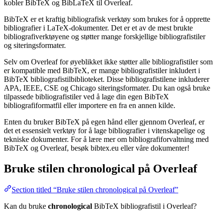
kobler BibTeX og BibLaTeX til Overleaf.
BibTeX er et kraftig bibliografisk verktøy som brukes for å opprette
bibliografier i LaTeX-dokumenter. Det er et av de mest brukte
bibliografiverktøyene og støtter mange forskjellige bibliografistiler
og siteringsformater.
Selv om Overleaf for øyeblikket ikke støtter alle bibliografistiler som
er kompatible med BibTeX, er mange bibliografistiler inkludert i
BibTeX bibliografistilbiblioteket. Disse bibliografistilene inkluderer
APA, IEEE, CSE og Chicago siteringsformater. Du kan også bruke
tilpassede bibliografistiler ved å lage din egen BibTeX
bibliografiformatfil eller importere en fra en annen kilde.
Enten du bruker BibTeX på egen hånd eller gjennom Overleaf, er
det et essensielt verktøy for å lage bibliografier i vitenskapelige og
tekniske dokumenter. For å lære mer om bibliografiforvaltning med
BibTeX og Overleaf, besøk bibtex.eu eller våre dokumenter!
Bruke stilen
chronological
på Overleaf
Section titled “Bruke stilen chronological på Overleaf”
Kan du bruke
chronological
BibTeX bibliografistil i Overleaf?