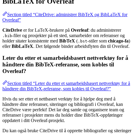
BibLaTeX for Overleaf
Section titled “CiteDrive: administrer BibTeX og BibLaTeX for
Overleaf”
CiteDrive
er for LaTeX-brukere på
Overleaf
: du administrerer
-filer og prosjekter på ett sted, samarbeider om referanser og
.bib
holder sitater konsistente med
BibTeX
(
-stiler som
chicago-fa
)
.bst
eller
BibLaTeX
. Det følgende binder arbeidsflyten din til Overleaf.
Leter du etter et samarbeidsbasert nettverktøy for å
håndtere din BibTeX-referanse, som kobles til
Overleaf?
Section titled “Leter du etter et samarbeidsbasert nettverktøy for å
håndtere din BibTeX-referanse, som kobles til Overleaf?”
Hvis du ser etter et nettbasert verktøy for å hjelpe deg med å
håndtere dine referanser, siteringer og bibliografi i Overleaf, kan
CiteDrive være perfekt! Det lar deg samle og organisere team og
referanser i prosjekter mens du holder dine BibTeX-oppføringer
oppdatert i ditt Overleaf-prosjekt.
Du kan også bruke CiteDrive til å opprette bibliografier og siteringer