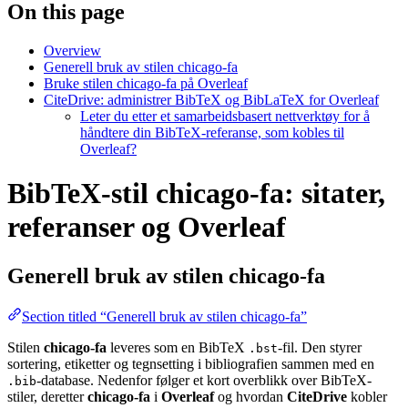
On this page
Overview
Generell bruk av stilen chicago-fa
Bruke stilen chicago-fa på Overleaf
CiteDrive: administrer BibTeX og BibLaTeX for Overleaf
Leter du etter et samarbeidsbasert nettverktøy for å
håndtere din BibTeX-referanse, som kobles til
Overleaf?
BibTeX-stil chicago-fa: sitater,
referanser og Overleaf
Generell bruk av stilen
chicago-fa
Section titled “Generell bruk av stilen chicago-fa”
Stilen
chicago-fa
leveres som en BibTeX
-fil. Den styrer
.bst
sortering, etiketter og tegnsetting i bibliografien sammen med en
-database. Nedenfor følger et kort overblikk over BibTeX-
.bib
stiler, deretter
chicago-fa
i
Overleaf
og hvordan
CiteDrive
kobler