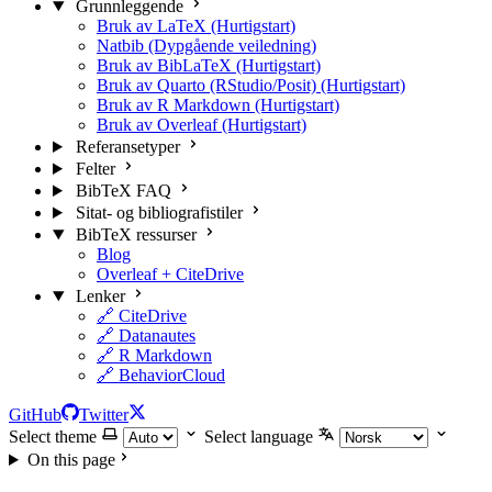
Grunnleggende
Bruk av LaTeX (Hurtigstart)
Natbib (Dypgående veiledning)
Bruk av BibLaTeX (Hurtigstart)
Bruk av Quarto (RStudio/Posit) (Hurtigstart)
Bruk av R Markdown (Hurtigstart)
Bruk av Overleaf (Hurtigstart)
Referansetyper
Felter
BibTeX FAQ
Sitat- og bibliografistiler
BibTeX ressurser
Blog
Overleaf + CiteDrive
Lenker
🔗 CiteDrive
🔗 Datanautes
🔗 R Markdown
🔗 BehaviorCloud
GitHub
Twitter
Select theme
Select language
On this page