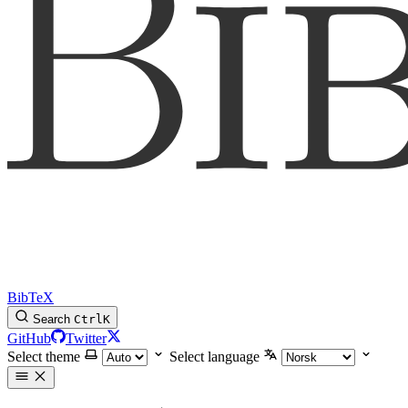
BibTeX
Search
Ctrl
K
GitHub
Twitter
Select theme
Select language