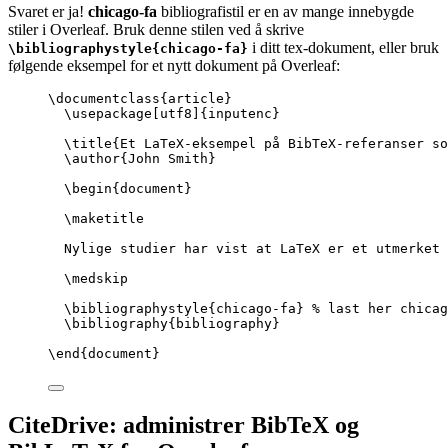
Svaret er ja!
chicago-fa
bibliografistil er en av mange innebygde
stiler i Overleaf. Bruk denne stilen ved å skrive
i ditt tex-dokument, eller bruk
\bibliographystyle{chicago-fa}
følgende eksempel for et nytt dokument på Overleaf:
\documentclass
{
article
}
\usepackage
[
utf8
]{
inputenc
}
\title
{Et LaTeX-eksempel på BibTeX-referanser so
\author
{John Smith}
\begin
{
document
}
\maketitle
Nylige studier har vist at LaTeX er et utmerket 
\medskip
\bibliographystyle
{chicago-fa} 
% last her chicag
\bibliography
{bibliography}
\end
{
document
}
CiteDrive: administrer BibTeX og