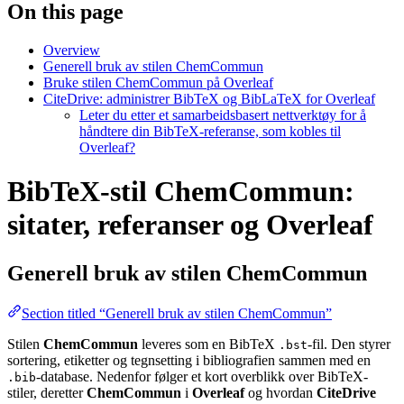
On this page
Overview
Generell bruk av stilen ChemCommun
Bruke stilen ChemCommun på Overleaf
CiteDrive: administrer BibTeX og BibLaTeX for Overleaf
Leter du etter et samarbeidsbasert nettverktøy for å
håndtere din BibTeX-referanse, som kobles til
Overleaf?
BibTeX-stil ChemCommun:
sitater, referanser og Overleaf
Generell bruk av stilen
ChemCommun
Section titled “Generell bruk av stilen ChemCommun”
Stilen
ChemCommun
leveres som en BibTeX
-fil. Den styrer
.bst
sortering, etiketter og tegnsetting i bibliografien sammen med en
-database. Nedenfor følger et kort overblikk over BibTeX-
.bib
stiler, deretter
ChemCommun
i
Overleaf
og hvordan
CiteDrive