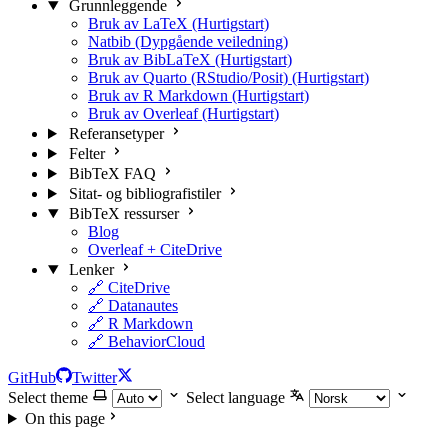
Grunnleggende
Bruk av LaTeX (Hurtigstart)
Natbib (Dypgående veiledning)
Bruk av BibLaTeX (Hurtigstart)
Bruk av Quarto (RStudio/Posit) (Hurtigstart)
Bruk av R Markdown (Hurtigstart)
Bruk av Overleaf (Hurtigstart)
Referansetyper
Felter
BibTeX FAQ
Sitat- og bibliografistiler
BibTeX ressurser
Blog
Overleaf + CiteDrive
Lenker
🔗 CiteDrive
🔗 Datanautes
🔗 R Markdown
🔗 BehaviorCloud
GitHub
Twitter
Select theme
Select language
On this page