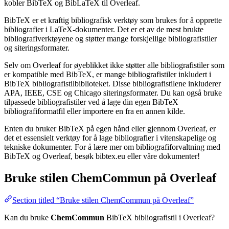
kobler BibTeX og BibLaTeX til Overleaf.
BibTeX er et kraftig bibliografisk verktøy som brukes for å opprette
bibliografier i LaTeX-dokumenter. Det er et av de mest brukte
bibliografiverktøyene og støtter mange forskjellige bibliografistiler
og siteringsformater.
Selv om Overleaf for øyeblikket ikke støtter alle bibliografistiler som
er kompatible med BibTeX, er mange bibliografistiler inkludert i
BibTeX bibliografistilbiblioteket. Disse bibliografistilene inkluderer
APA, IEEE, CSE og Chicago siteringsformater. Du kan også bruke
tilpassede bibliografistiler ved å lage din egen BibTeX
bibliografiformatfil eller importere en fra en annen kilde.
Enten du bruker BibTeX på egen hånd eller gjennom Overleaf, er
det et essensielt verktøy for å lage bibliografier i vitenskapelige og
tekniske dokumenter. For å lære mer om bibliografiforvaltning med
BibTeX og Overleaf, besøk bibtex.eu eller våre dokumenter!
Bruke stilen
ChemCommun
på Overleaf
Section titled “Bruke stilen ChemCommun på Overleaf”
Kan du bruke
ChemCommun
BibTeX bibliografistil i Overleaf?