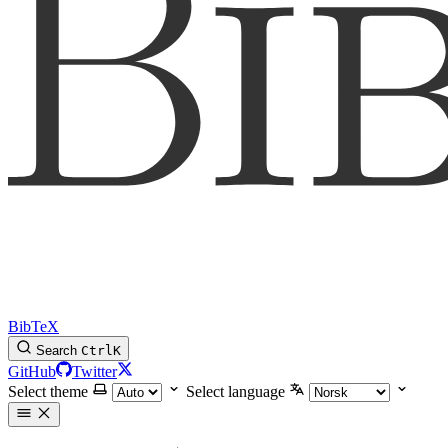
BibTeX
Search
Ctrl
K
GitHub
Twitter
Select theme
Select language