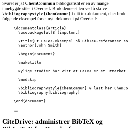
Svaret er ja!
ChemCommun
bibliografistil er en av mange
innebygde stiler i Overleaf. Bruk denne stilen ved å skrive
i ditt tex-dokument, eller bruk
\bibliographystyle{ChemCommun}
følgende eksempel for et nytt dokument på Overleaf:
\documentclass
{
article
}
\usepackage
[
utf8
]{
inputenc
}
\title
{Et LaTeX-eksempel på BibTeX-referanser so
\author
{John Smith}
\begin
{
document
}
\maketitle
Nylige studier har vist at LaTeX er et utmerket 
\medskip
\bibliographystyle
{ChemCommun} 
% last her ChemCo
\bibliography
{bibliography}
\end
{
document
}
CiteDrive: administrer BibTeX og