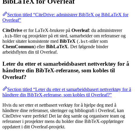
BibLaTeX for Overleaf
Section titled “CiteDrive: administrer BibTeX og BibLaTeX for
Overleaf”
CiteDrive
er for LaTeX-brukere på
Overleaf
: du administrerer
-filer og prosjekter på ett sted, samarbeider om referanser og
.bib
holder sitater konsistente med
BibTeX
(
-stiler som
.bst
ChemCommun
) eller
BibLaTeX
. Det følgende binder
arbeidsflyten din til Overleaf.
Leter du etter et samarbeidsbasert nettverktøy for å
håndtere din BibTeX-referanse, som kobles til
Overleaf?
Section titled “Leter du etter et samarbeidsbasert nettverktøy for å
håndtere din BibTeX-referanse, som kobles til Overleaf?”
Hvis du ser etter et nettbasert verktøy for å hjelpe deg med å
håndtere dine referanser, siteringer og bibliografi i Overleaf, kan
CiteDrive være perfekt! Det lar deg samle og organisere team og
referanser i prosjekter mens du holder dine BibTeX-oppføringer
oppdatert i ditt Overleaf-prosjekt.