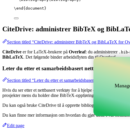
\end
{
document
}
CiteDrive: administrer BibTeX og BibLaT
Section titled “CiteDrive: administrer BibTeX og BibLaTeX for Ov
CiteDrive
er for LaTeX-brukere på
Overleaf
: du administrerer
-
.bib
BibLaTeX
. Det følgende binder arbeidsflyten din til Overleaf.
Leter du etter et samarbeidsbasert nettverktøy for å 
Section titled “Leter du etter et samarbeidsbasert nettverktøy for å
Manage
Hvis du ser etter et nettbasert verktøy for å hjelpe deg med å håndtere
prosjekter mens du holder dine BibTeX-oppføringer oppdatert i ditt Ov
Du kan også bruke CiteDrive til å opprette bibliografier og siteringer i
Du kan finne mer informasjon om hvordan du gjør dette i vår nettbas
Edit page