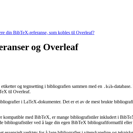
tere din BibTeX-referanse, som kobles til Overleaf?
feranser og Overleaf
g, etiketter og tegnsetting i bibliografien sammen med en
-database.
.bib
X til Overleaf.
ibliografier i LaTeX-dokumenter. Det er et av de mest brukte bibliografiv
 er kompatible med BibTeX, er mange bibliografistiler inkludert i BibTeX 
bibliografistiler ved å lage din egen BibTeX bibliografiformatfil eller 
t essensielt verktøy for å lage bibliografier i vitenskapelige og tekni