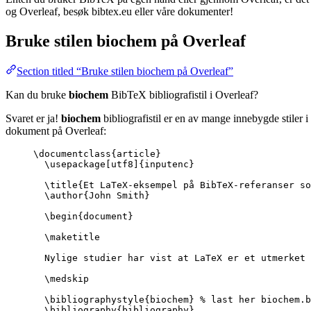
og Overleaf, besøk bibtex.eu eller våre dokumenter!
Bruke stilen
biochem
på Overleaf
Section titled “Bruke stilen biochem på Overleaf”
Kan du bruke
biochem
BibTeX bibliografistil i Overleaf?
Svaret er ja!
biochem
bibliografistil er en av mange innebygde stiler 
dokument på Overleaf:
\documentclass
{
article
}
\usepackage
[
utf8
]{
inputenc
}
\title
{Et LaTeX-eksempel på BibTeX-referanser so
\author
{John Smith}
\begin
{
document
}
\maketitle
Nylige studier har vist at LaTeX er et utmerket 
\medskip
\bibliographystyle
{biochem} 
% last her biochem.b
\bibliography
{bibliography}