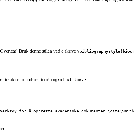
i Overleaf. Bruk denne stilen ved å skrive
\bibliographystyle{bioc
m bruker biochem bibliografistilen.}
verktøy for å opprette akademiske dokumenter 
\cite
{
Smith
st