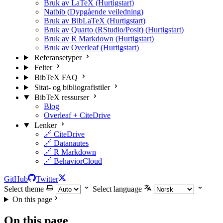
Bruk av LaTeX (Hurtigstart)
Natbib (Dypgående veiledning)
Bruk av BibLaTeX (Hurtigstart)
Bruk av Quarto (RStudio/Posit) (Hurtigstart)
Bruk av R Markdown (Hurtigstart)
Bruk av Overleaf (Hurtigstart)
Referansetyper
Felter
BibTeX FAQ
Sitat- og bibliografistiler
BibTeX ressurser
Blog
Overleaf + CiteDrive
Lenker
🔗 CiteDrive
🔗 Datanautes
🔗 R Markdown
🔗 BehaviorCloud
GitHub
Twitter
Select theme
Select language
On this page
On this page