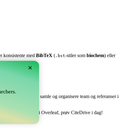
ter konsistente med
BibTeX
(
-stiler som
biochem
) eller
.bst
×
rchers.
e perfekt! Det lar deg samle og organisere team og referanser i
dtere din bibliografi i Overleaf, prøv CiteDrive i dag!