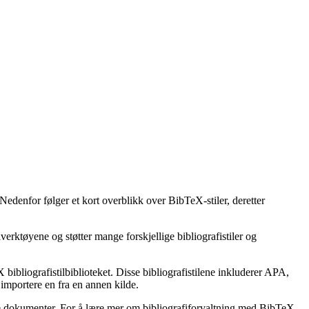
 Nedenfor følger et kort overblikk over BibTeX-stiler, deretter
erktøyene og støtter mange forskjellige bibliografistiler og
bibliografistilbiblioteket. Disse bibliografistilene inkluderer APA,
importere en fra en annen kilde.
ske dokumenter. For å lære mer om bibliografiforvaltning med BibTeX