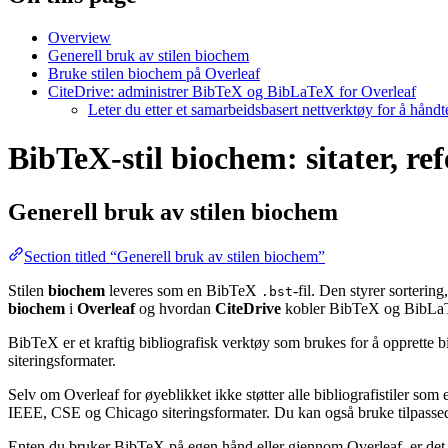
Overview
Generell bruk av stilen biochem
Bruke stilen biochem på Overleaf
CiteDrive: administrer BibTeX og BibLaTeX for Overleaf
Leter du etter et samarbeidsbasert nettverktøy for å hånd
BibTeX-stil biochem: sitater, re
Generell bruk av stilen
biochem
Section titled “Generell bruk av stilen biochem”
Stilen
biochem
leveres som en BibTeX
-fil. Den styrer sorterin
.bst
biochem
i
Overleaf
og hvordan
CiteDrive
kobler BibTeX og BibLaTe
BibTeX er et kraftig bibliografisk verktøy som brukes for å opprette b
siteringsformater.
Selv om Overleaf for øyeblikket ikke støtter alle bibliografistiler som
IEEE, CSE og Chicago siteringsformater. Du kan også bruke tilpassede 
Enten du bruker BibTeX på egen hånd eller gjennom Overleaf, er det e