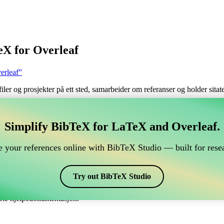
eX for Overleaf
erleaf”
filer og prosjekter på ett sted, samarbeider om referanser og holder sita
håndtere din BibTeX-referanse, som kobles til Overleaf?
Simplify BibTeX for LaTeX and Overleaf.
 håndtere din BibTeX-referanse, som kobles til Overleaf?”
 your references online with BibTeX Studio — built for resea
 dine referanser, siteringer og bibliografi i Overleaf, kan CiteDrive vær
erleaf-prosjekt.
Try out BibTeX Studio
 ulike stiler, inkludert biochem. Så hvis du ser etter en enkel måte å hån
erte hjelpedokumentasjon.