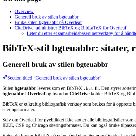
Overview
Generell bruk av stilen bgteuabbr
Bruke stilen bgteuabbr på Overleaf
CiteDrive: administrer BibTeX og BibLaTeX for Overleaf
Leter du etter et samarbeidsbasert nettverktøy for å hånd
BibTeX-stil bgteuabbr: sitater, 
Generell bruk av stilen
bgteuabbr
Section titled “Generell bruk av stilen bgteuabbr”
Stilen
bgteuabbr
leveres som en BibTeX
-fil. Den styrer sorte
.bst
bgteuabbr
i
Overleaf
og hvordan
CiteDrive
kobler BibTeX og BibLa
BibTeX er et kraftig bibliografisk verktøy som brukes for å opprette b
siteringsformater.
Selv om Overleaf for øyeblikket ikke støtter alle bibliografistiler som
IEEE, CSE og Chicago siteringsformater. Du kan også bruke tilpassede 
Enten du bruker BibTeX på egen hånd eller gjennom Overleaf, er det e