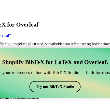
eX for Overleaf
erleaf”
filer og prosjekter på ett sted, samarbeider om referanser og holder sita
håndtere din BibTeX-referanse, som kobles til Overleaf?
Simplify BibTeX for LaTeX and Overleaf.
 håndtere din BibTeX-referanse, som kobles til Overleaf?”
 your references online with BibTeX Studio — built for resea
 dine referanser, siteringer og bibliografi i Overleaf, kan CiteDrive vær
erleaf-prosjekt.
Try out BibTeX Studio
 ulike stiler, inkludert bgteuabbr. Så hvis du ser etter en enkel måte å h
erte hjelpedokumentasjon.