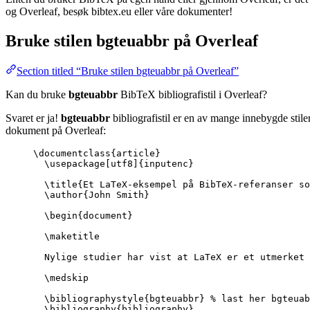
og Overleaf, besøk bibtex.eu eller våre dokumenter!
Bruke stilen
bgteuabbr
på Overleaf
Section titled “Bruke stilen bgteuabbr på Overleaf”
Kan du bruke
bgteuabbr
BibTeX bibliografistil i Overleaf?
Svaret er ja!
bgteuabbr
bibliografistil er en av mange innebygde stile
dokument på Overleaf:
\documentclass
{
article
}
\usepackage
[
utf8
]{
inputenc
}
\title
{Et LaTeX-eksempel på BibTeX-referanser so
\author
{John Smith}
\begin
{
document
}
\maketitle
Nylige studier har vist at LaTeX er et utmerket 
\medskip
\bibliographystyle
{bgteuabbr} 
% last her bgteuab
\bibliography
{bibliography}