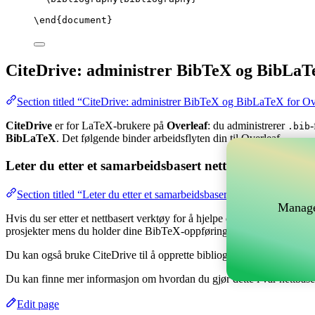
\end
{
document
}
CiteDrive: administrer BibTeX og BibLaT
Section titled “CiteDrive: administrer BibTeX og BibLaTeX for Ov
CiteDrive
er for LaTeX-brukere på
Overleaf
: du administrerer
-
.bib
BibLaTeX
. Det følgende binder arbeidsflyten din til Overleaf.
Leter du etter et samarbeidsbasert nettverktøy for å 
Section titled “Leter du etter et samarbeidsbasert nettverktøy for å
Manage
Hvis du ser etter et nettbasert verktøy for å hjelpe deg med å håndtere
prosjekter mens du holder dine BibTeX-oppføringer oppdatert i ditt Ov
Du kan også bruke CiteDrive til å opprette bibliografier og siteringer i
Du kan finne mer informasjon om hvordan du gjør dette i vår nettbas
Edit page