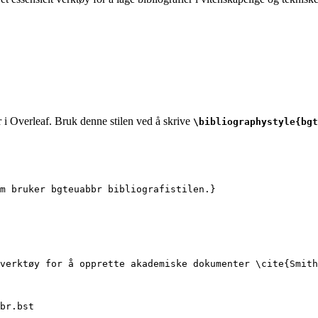
r i Overleaf. Bruk denne stilen ved å skrive
\bibliographystyle{bgt
m bruker bgteuabbr bibliografistilen.}
verktøy for å opprette akademiske dokumenter 
\cite
{
Smith
br.bst