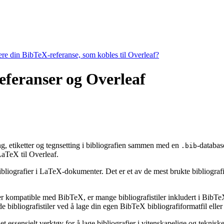
tere din BibTeX-referanse, som kobles til Overleaf?
referanser og Overleaf
ring, etiketter og tegnsetting i bibliografien sammen med en
-databas
.bib
TeX til Overleaf.
ibliografier i LaTeX-dokumenter. Det er et av de mest brukte bibliografiv
 er kompatible med BibTeX, er mange bibliografistiler inkludert i BibTeX 
bibliografistiler ved å lage din egen BibTeX bibliografiformatfil eller 
t essensielt verktøy for å lage bibliografier i vitenskapelige og tekni