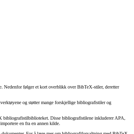
e. Nedenfor følger et kort overblikk over BibTeX-stiler, deretter
erktøyene og støtter mange forskjellige bibliografistiler og
bibliografistilbiblioteket. Disse bibliografistilene inkluderer APA,
importere en fra en annen kilde.
ske dokumenter. For å lære mer om bibliografiforvaltning med BibTeX