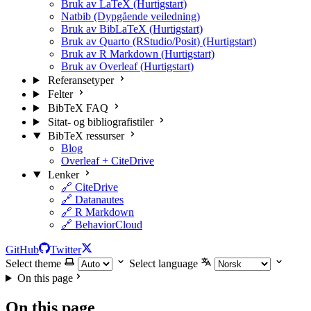
Bruk av LaTeX (Hurtigstart)
Natbib (Dypgående veiledning)
Bruk av BibLaTeX (Hurtigstart)
Bruk av Quarto (RStudio/Posit) (Hurtigstart)
Bruk av R Markdown (Hurtigstart)
Bruk av Overleaf (Hurtigstart)
Referansetyper
Felter
BibTeX FAQ
Sitat- og bibliografistiler
BibTeX ressurser
Blog
Overleaf + CiteDrive
Lenker
🔗 CiteDrive
🔗 Datanautes
🔗 R Markdown
🔗 BehaviorCloud
GitHub
Twitter
Select theme
Select language
On this page
On this page