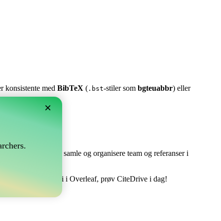
ter konsistente med
BibTeX
(
-stiler som
bgteuabbr
) eller
.bst
×
rchers.
e perfekt! Det lar deg samle og organisere team og referanser i
åndtere din bibliografi i Overleaf, prøv CiteDrive i dag!