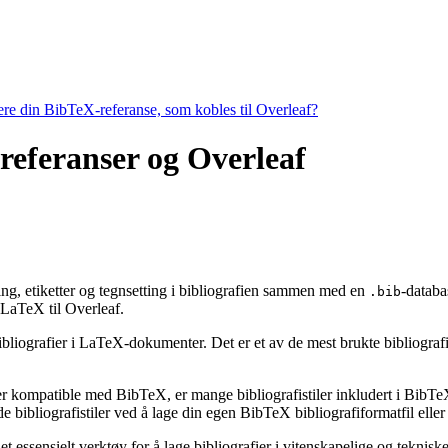
tere din BibTeX-referanse, som kobles til Overleaf?
 referanser og Overleaf
ering, etiketter og tegnsetting i bibliografien sammen med en
-databa
.bib
aTeX til Overleaf.
ibliografier i LaTeX-dokumenter. Det er et av de mest brukte bibliografiv
 er kompatible med BibTeX, er mange bibliografistiler inkludert i BibTeX 
bibliografistiler ved å lage din egen BibTeX bibliografiformatfil eller 
t essensielt verktøy for å lage bibliografier i vitenskapelige og tekni