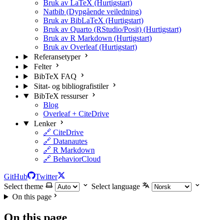
Bruk av LaTeX (Hurtigstart)
Natbib (Dypgående veiledning)
Bruk av BibLaTeX (Hurtigstart)
Bruk av Quarto (RStudio/Posit) (Hurtigstart)
Bruk av R Markdown (Hurtigstart)
Bruk av Overleaf (Hurtigstart)
Referansetyper
Felter
BibTeX FAQ
Sitat- og bibliografistiler
BibTeX ressurser
Blog
Overleaf + CiteDrive
Lenker
🔗 CiteDrive
🔗 Datanautes
🔗 R Markdown
🔗 BehaviorCloud
GitHub
Twitter
Select theme
Select language
On this page
On this page