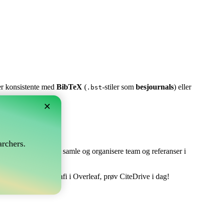
ter konsistente med
BibTeX
(
-stiler som
besjournals
) eller
.bst
×
rchers.
e perfekt! Det lar deg samle og organisere team og referanser i
håndtere din bibliografi i Overleaf, prøv CiteDrive i dag!