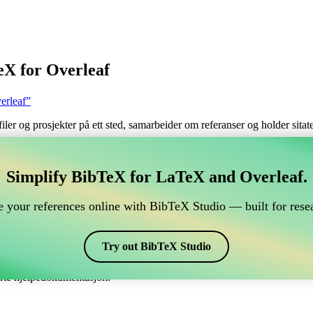
eX for Overleaf
erleaf”
filer og prosjekter på ett sted, samarbeider om referanser og holder sita
håndtere din BibTeX-referanse, som kobles til Overleaf?
Simplify BibTeX for LaTeX and Overleaf.
 håndtere din BibTeX-referanse, som kobles til Overleaf?”
 your references online with BibTeX Studio — built for resea
 dine referanser, siteringer og bibliografi i Overleaf, kan CiteDrive vær
erleaf-prosjekt.
Try out BibTeX Studio
 ulike stiler, inkludert besjournals. Så hvis du ser etter en enkel måte å 
erte hjelpedokumentasjon.