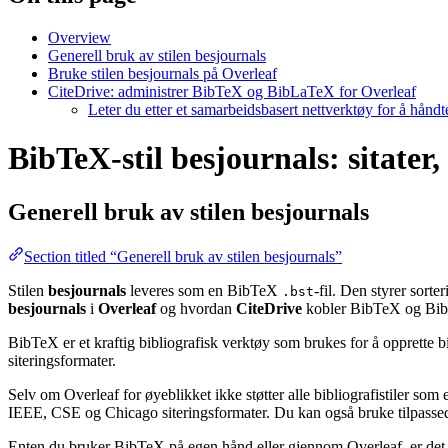
Overview
Generell bruk av stilen besjournals
Bruke stilen besjournals på Overleaf
CiteDrive: administrer BibTeX og BibLaTeX for Overleaf
Leter du etter et samarbeidsbasert nettverktøy for å hånd
BibTeX-stil besjournals: sitater,
Generell bruk av stilen
besjournals
Section titled “Generell bruk av stilen besjournals”
Stilen
besjournals
leveres som en BibTeX
-fil. Den styrer sort
.bst
besjournals
i
Overleaf
og hvordan
CiteDrive
kobler BibTeX og BibL
BibTeX er et kraftig bibliografisk verktøy som brukes for å opprette b
siteringsformater.
Selv om Overleaf for øyeblikket ikke støtter alle bibliografistiler som
IEEE, CSE og Chicago siteringsformater. Du kan også bruke tilpassede 
Enten du bruker BibTeX på egen hånd eller gjennom Overleaf, er det e