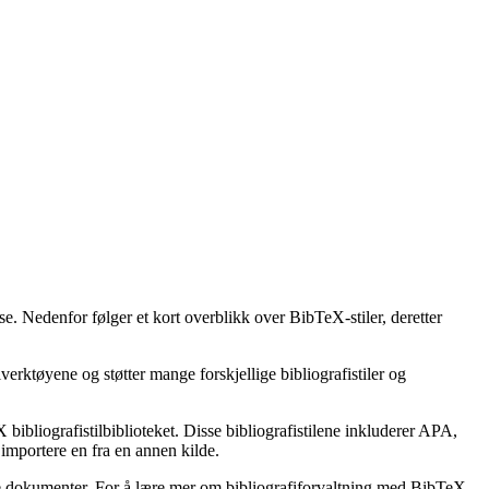
se. Nedenfor følger et kort overblikk over BibTeX-stiler, deretter
erktøyene og støtter mange forskjellige bibliografistiler og
bibliografistilbiblioteket. Disse bibliografistilene inkluderer APA,
importere en fra en annen kilde.
ske dokumenter. For å lære mer om bibliografiforvaltning med BibTeX