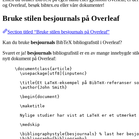
og Overleaf, besøk bibtex.eu eller våre dokumenter!
Bruke stilen
besjournals
på Overleaf
Section titled “Bruke stilen besjournals på Overleaf”
Kan du bruke
besjournals
BibTeX bibliografistil i Overleaf?
Svaret er ja!
besjournals
bibliografistil er en av mange innebygde stil
nytt dokument på Overleaf:
\documentclass
{
article
}
\usepackage
[
utf8
]{
inputenc
}
\title
{Et LaTeX-eksempel på BibTeX-referanser so
\author
{John Smith}
\begin
{
document
}
\maketitle
Nylige studier har vist at LaTeX er et utmerket 
\medskip
\bibliographystyle
{besjournals} 
% last her besjo
\bibliography
{bibliography}