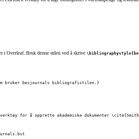
er i Overleaf. Bruk denne stilen ved å skrive
\bibliographystyle{be
m bruker besjournals bibliografistilen.}
verktøy for å opprette akademiske dokumenter 
\cite
{
Smith
urnals.bst