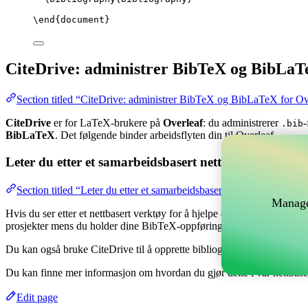
\end
{
document
}
CiteDrive: administrer BibTeX og BibLaT
Section titled “CiteDrive: administrer BibTeX og BibLaTeX for Ov
CiteDrive
er for LaTeX-brukere på
Overleaf
: du administrerer
-
.bib
BibLaTeX
. Det følgende binder arbeidsflyten din til Overleaf.
Leter du etter et samarbeidsbasert nettverktøy for å 
Section titled “Leter du etter et samarbeidsbasert nettverktøy for å
Manage
Hvis du ser etter et nettbasert verktøy for å hjelpe deg med å håndtere
prosjekter mens du holder dine BibTeX-oppføringer oppdatert i ditt Ov
Du kan også bruke CiteDrive til å opprette bibliografier og siteringer i
Du kan finne mer informasjon om hvordan du gjør dette i vår nettbas
Edit page