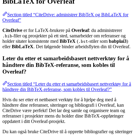
BibLaTeX for Overleaf
Section titled “CiteDrive: administrer BibTeX og BibLaTeX for
Overleaf”
CiteDrive
er for LaTeX-brukere på
Overleaf
: du administrerer
-filer og prosjekter på ett sted, samarbeider om referanser og
.bib
holder sitater konsistente med
BibTeX
(
-stiler som
babplai3
)
.bst
eller
BibLaTeX
. Det følgende binder arbeidsflyten din til Overleaf.
Leter du etter et samarbeidsbasert nettverktøy for å
håndtere din BibTeX-referanse, som kobles til
Overleaf?
Section titled “Leter du etter et samarbeidsbasert nettverktøy for å
håndtere din BibTeX-referanse, som kobles til Overleaf?”
Hvis du ser etter et nettbasert verktøy for å hjelpe deg med å
håndtere dine referanser, siteringer og bibliografi i Overleaf, kan
CiteDrive være perfekt! Det lar deg samle og organisere team og
referanser i prosjekter mens du holder dine BibTeX-oppføringer
oppdatert i ditt Overleaf-prosjekt.
Du kan også bruke CiteDrive til å opprette bibliografier og siteringer