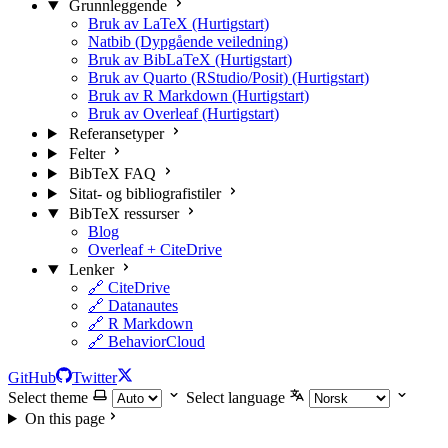
Grunnleggende
Bruk av LaTeX (Hurtigstart)
Natbib (Dypgående veiledning)
Bruk av BibLaTeX (Hurtigstart)
Bruk av Quarto (RStudio/Posit) (Hurtigstart)
Bruk av R Markdown (Hurtigstart)
Bruk av Overleaf (Hurtigstart)
Referansetyper
Felter
BibTeX FAQ
Sitat- og bibliografistiler
BibTeX ressurser
Blog
Overleaf + CiteDrive
Lenker
🔗 CiteDrive
🔗 Datanautes
🔗 R Markdown
🔗 BehaviorCloud
GitHub
Twitter
Select theme
Select language
On this page