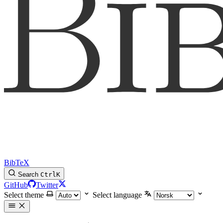
BibTeX
Search
Ctrl
K
GitHub
Twitter
Select theme
Select language