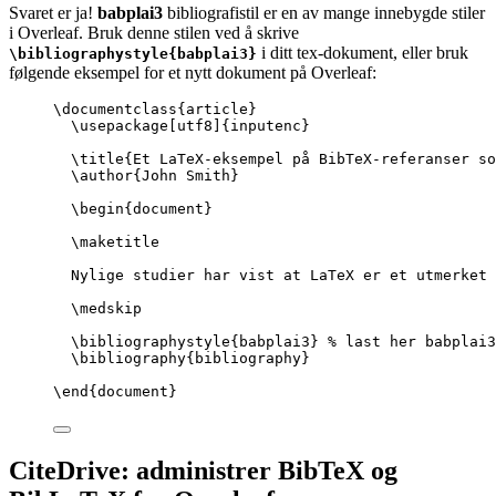
Svaret er ja!
babplai3
bibliografistil er en av mange innebygde stiler
i Overleaf. Bruk denne stilen ved å skrive
i ditt tex-dokument, eller bruk
\bibliographystyle{babplai3}
følgende eksempel for et nytt dokument på Overleaf:
\documentclass
{
article
}
\usepackage
[
utf8
]{
inputenc
}
\title
{Et LaTeX-eksempel på BibTeX-referanser s
\author
{John Smith}
\begin
{
document
}
\maketitle
Nylige studier har vist at LaTeX er et utmerket 
\medskip
\bibliographystyle
{babplai3} 
% last her babplai3
\bibliography
{bibliography}
\end
{
document
}
CiteDrive: administrer BibTeX og