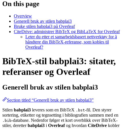
On this page
Overview
Generell bruk av stilen babplai3
Bruke stilen babplai3 på Overleaf
CiteDrive: administrer BibTeX og BibLaTeX for Overleaf
Leter du etter et samarbeidsbasert nettverktøy for å
håndtere din BibTeX-referanse, som kobles til
Overleaf?
BibTeX-stil babplai3: sitater,
referanser og Overleaf
Generell bruk av stilen
babplai3
Section titled “Generell bruk av stilen babplai3”
Stilen
babplai3
leveres som en BibTeX
-fil. Den styrer
.bst
sortering, etiketter og tegnsetting i bibliografien sammen med en
-database. Nedenfor følger et kort overblikk over BibTeX-
.bib
stiler, deretter
babplai3
i
Overleaf
og hvordan
CiteDrive
kobler