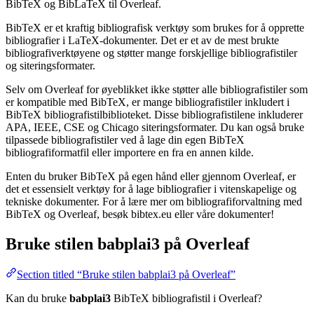
BibTeX og BibLaTeX til Overleaf.
BibTeX er et kraftig bibliografisk verktøy som brukes for å opprette
bibliografier i LaTeX-dokumenter. Det er et av de mest brukte
bibliografiverktøyene og støtter mange forskjellige bibliografistiler
og siteringsformater.
Selv om Overleaf for øyeblikket ikke støtter alle bibliografistiler som
er kompatible med BibTeX, er mange bibliografistiler inkludert i
BibTeX bibliografistilbiblioteket. Disse bibliografistilene inkluderer
APA, IEEE, CSE og Chicago siteringsformater. Du kan også bruke
tilpassede bibliografistiler ved å lage din egen BibTeX
bibliografiformatfil eller importere en fra en annen kilde.
Enten du bruker BibTeX på egen hånd eller gjennom Overleaf, er
det et essensielt verktøy for å lage bibliografier i vitenskapelige og
tekniske dokumenter. For å lære mer om bibliografiforvaltning med
BibTeX og Overleaf, besøk bibtex.eu eller våre dokumenter!
Bruke stilen
babplai3
på Overleaf
Section titled “Bruke stilen babplai3 på Overleaf”
Kan du bruke
babplai3
BibTeX bibliografistil i Overleaf?