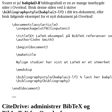
Svaret er ja!
babplai3-lf
bibliografistil er en av mange innebygde
stiler i Overleaf. Bruk denne stilen ved å skrive
i ditt tex-dokument, eller
\bibliographystyle{babplai3-lf}
bruk følgende eksempel for et nytt dokument på Overleaf:
\documentclass
{
article
}
\usepackage
[
utf8
]{
inputenc
}
\title
{Et LaTeX-eksempel på BibTeX-referanser so
\author
{John Smith}
\begin
{
document
}
\maketitle
Nylige studier har vist at LaTeX er et utmerket 
\medskip
\bibliographystyle
{babplai3-lf} 
% last her babpl
\bibliography
{bibliography}
\end
{
document
}
CiteDrive: administrer BibTeX og