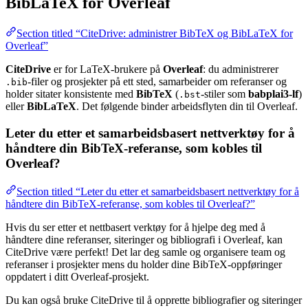
BibLaTeX for Overleaf
Section titled “CiteDrive: administrer BibTeX og BibLaTeX for
Overleaf”
CiteDrive
er for LaTeX-brukere på
Overleaf
: du administrerer
-filer og prosjekter på ett sted, samarbeider om referanser og
.bib
holder sitater konsistente med
BibTeX
(
-stiler som
babplai3-lf
)
.bst
eller
BibLaTeX
. Det følgende binder arbeidsflyten din til Overleaf.
Leter du etter et samarbeidsbasert nettverktøy for å
håndtere din BibTeX-referanse, som kobles til
Overleaf?
Section titled “Leter du etter et samarbeidsbasert nettverktøy for å
håndtere din BibTeX-referanse, som kobles til Overleaf?”
Hvis du ser etter et nettbasert verktøy for å hjelpe deg med å
håndtere dine referanser, siteringer og bibliografi i Overleaf, kan
CiteDrive være perfekt! Det lar deg samle og organisere team og
referanser i prosjekter mens du holder dine BibTeX-oppføringer
oppdatert i ditt Overleaf-prosjekt.
Du kan også bruke CiteDrive til å opprette bibliografier og siteringer