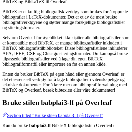
BibTeX og BibLaTeX til Overleaf.
BibTeX er et kraftig bibliografisk verktøy som brukes for å opprette
bibliografier i LaTeX-dokumenter. Det er et av de mest brukte
bibliografiverktøyene og støtter mange forskjellige bibliografistiler
og siteringsformater.
Selv om Overleaf for øyeblikket ikke støtter alle bibliografistiler som
er kompatible med BibTeX, er mange bibliografistiler inkludert i
BibTeX bibliografistilbiblioteket. Disse bibliografistilene inkluderer
APA, IEEE, CSE og Chicago siteringsformater. Du kan også bruke
tilpassede bibliografistiler ved å lage din egen BibTeX
bibliografiformatfil eller importere en fra en annen kilde.
Enten du bruker BibTeX på egen hånd eller gjennom Overleaf, er
det et essensielt verktøy for å lage bibliografier i vitenskapelige og
tekniske dokumenter. For å lære mer om bibliografiforvaltning med
BibTeX og Overleaf, besøk bibtex.eu eller våre dokumenter!
Bruke stilen
babplai3-lf
på Overleaf
Section titled “Bruke stilen babplai3-lf på Overleaf”
Kan du bruke
babplai3-lf
BibTeX bibliografistil i Overleaf?