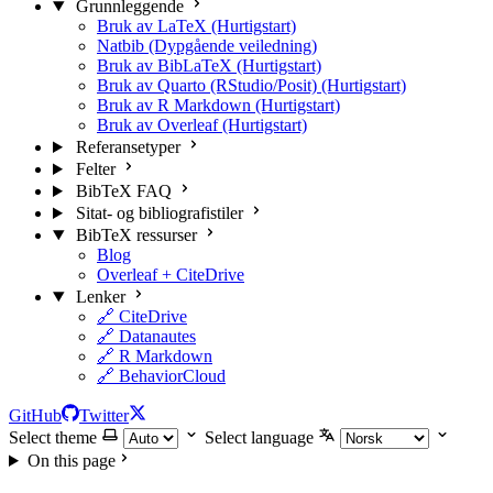
Grunnleggende
Bruk av LaTeX (Hurtigstart)
Natbib (Dypgående veiledning)
Bruk av BibLaTeX (Hurtigstart)
Bruk av Quarto (RStudio/Posit) (Hurtigstart)
Bruk av R Markdown (Hurtigstart)
Bruk av Overleaf (Hurtigstart)
Referansetyper
Felter
BibTeX FAQ
Sitat- og bibliografistiler
BibTeX ressurser
Blog
Overleaf + CiteDrive
Lenker
🔗 CiteDrive
🔗 Datanautes
🔗 R Markdown
🔗 BehaviorCloud
GitHub
Twitter
Select theme
Select language
On this page