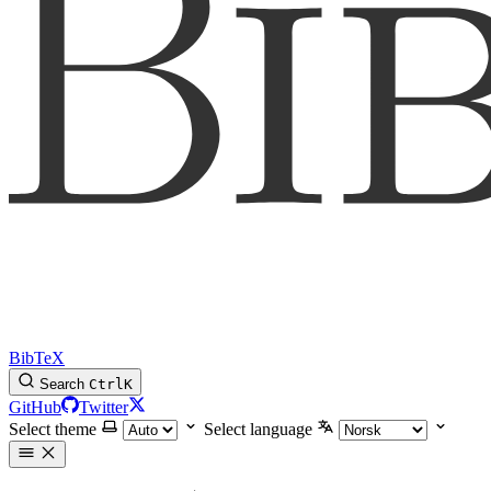
BibTeX
Search
Ctrl
K
GitHub
Twitter
Select theme
Select language