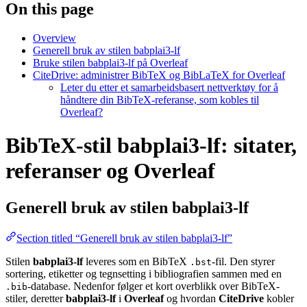
On this page
Overview
Generell bruk av stilen babplai3-lf
Bruke stilen babplai3-lf på Overleaf
CiteDrive: administrer BibTeX og BibLaTeX for Overleaf
Leter du etter et samarbeidsbasert nettverktøy for å
håndtere din BibTeX-referanse, som kobles til
Overleaf?
BibTeX-stil babplai3-lf: sitater,
referanser og Overleaf
Generell bruk av stilen
babplai3-lf
Section titled “Generell bruk av stilen babplai3-lf”
Stilen
babplai3-lf
leveres som en BibTeX
-fil. Den styrer
.bst
sortering, etiketter og tegnsetting i bibliografien sammen med en
-database. Nedenfor følger et kort overblikk over BibTeX-
.bib
stiler, deretter
babplai3-lf
i
Overleaf
og hvordan
CiteDrive
kobler