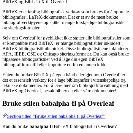
BibTeX og BibLaTeX til Overleaf.
BibTeX er et kraftig bibliografisk verktøy som brukes for å opprette
bibliografier i LaTeX-dokumenter. Det er et av de mest brukte
bibliografiverktøyene og støtter mange forskjellige bibliografistiler
og siteringsformater.
Selv om Overleaf for øyeblikket ikke støtter alle bibliografistiler som
er kompatible med BibTeX, er mange bibliografistiler inkludert i
BibTeX bibliografistilbiblioteket. Disse bibliografistilene inkluderer
APA, IEEE, CSE og Chicago siteringsformater. Du kan også bruke
tilpassede bibliografistiler ved å lage din egen BibTeX
bibliografiformatfil eller importere en fra en annen kilde.
Enten du bruker BibTeX på egen hånd eller gjennom Overleaf, er
det et essensielt verktøy for å lage bibliografier i vitenskapelige og
tekniske dokumenter. For å lære mer om bibliografiforvaltning med
BibTeX og Overleaf, besøk bibtex.eu eller våre dokumenter!
Bruke stilen
babalpha-fl
på Overleaf
Section titled “Bruke stilen babalpha-fl på Overleaf”
Kan du bruke
babalpha-fl
BibTeX bibliografistil i Overleaf?