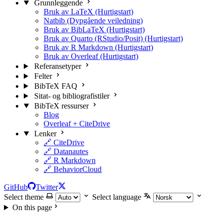
Grunnleggende
Bruk av LaTeX (Hurtigstart)
Natbib (Dypgående veiledning)
Bruk av BibLaTeX (Hurtigstart)
Bruk av Quarto (RStudio/Posit) (Hurtigstart)
Bruk av R Markdown (Hurtigstart)
Bruk av Overleaf (Hurtigstart)
Referansetyper
Felter
BibTeX FAQ
Sitat- og bibliografistiler
BibTeX ressurser
Blog
Overleaf + CiteDrive
Lenker
🔗 CiteDrive
🔗 Datanautes
🔗 R Markdown
🔗 BehaviorCloud
GitHub
Twitter
Select theme
Select language
On this page