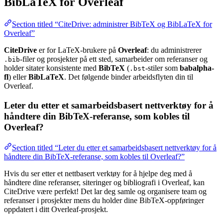
BibLaTeX for Overleaf
Section titled “CiteDrive: administrer BibTeX og BibLaTeX for
Overleaf”
CiteDrive
er for LaTeX-brukere på
Overleaf
: du administrerer
-filer og prosjekter på ett sted, samarbeider om referanser og
.bib
holder sitater konsistente med
BibTeX
(
-stiler som
babalpha-
.bst
fl
) eller
BibLaTeX
. Det følgende binder arbeidsflyten din til
Overleaf.
Leter du etter et samarbeidsbasert nettverktøy for å
håndtere din BibTeX-referanse, som kobles til
Overleaf?
Section titled “Leter du etter et samarbeidsbasert nettverktøy for å
håndtere din BibTeX-referanse, som kobles til Overleaf?”
Hvis du ser etter et nettbasert verktøy for å hjelpe deg med å
håndtere dine referanser, siteringer og bibliografi i Overleaf, kan
CiteDrive være perfekt! Det lar deg samle og organisere team og
referanser i prosjekter mens du holder dine BibTeX-oppføringer
oppdatert i ditt Overleaf-prosjekt.