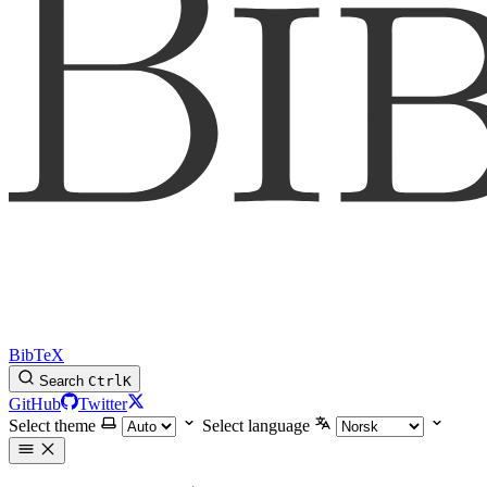
BibTeX
Search
Ctrl
K
GitHub
Twitter
Select theme
Select language