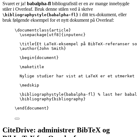
Svaret er ja!
babalpha-fl
bibliografistil er en av mange innebygde
stiler i Overleaf. Bruk denne stilen ved å skrive
i ditt tex-dokument, eller
\bibliographystyle{babalpha-fl}
bruk følgende eksempel for et nytt dokument på Overleaf:
\documentclass
{
article
}
\usepackage
[
utf8
]{
inputenc
}
\title
{Et LaTeX-eksempel på BibTeX-referanser so
\author
{John Smith}
\begin
{
document
}
\maketitle
Nylige studier har vist at LaTeX er et utmerket 
\medskip
\bibliographystyle
{babalpha-fl} 
% last her babal
\bibliography
{bibliography}
\end
{
document
}
CiteDrive: administrer BibTeX og