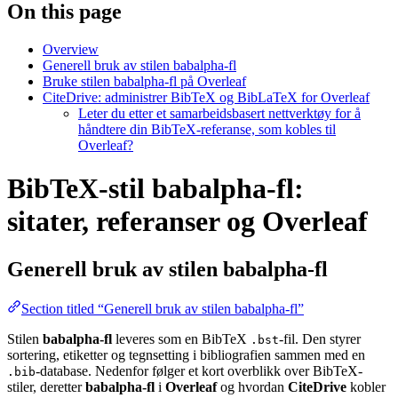
On this page
Overview
Generell bruk av stilen babalpha-fl
Bruke stilen babalpha-fl på Overleaf
CiteDrive: administrer BibTeX og BibLaTeX for Overleaf
Leter du etter et samarbeidsbasert nettverktøy for å
håndtere din BibTeX-referanse, som kobles til
Overleaf?
BibTeX-stil babalpha-fl:
sitater, referanser og Overleaf
Generell bruk av stilen
babalpha-fl
Section titled “Generell bruk av stilen babalpha-fl”
Stilen
babalpha-fl
leveres som en BibTeX
-fil. Den styrer
.bst
sortering, etiketter og tegnsetting i bibliografien sammen med en
-database. Nedenfor følger et kort overblikk over BibTeX-
.bib
stiler, deretter
babalpha-fl
i
Overleaf
og hvordan
CiteDrive
kobler