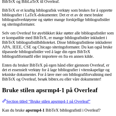
BibTeX og BibLaTeX til Overleaf.
BibTeX er et kraftig bibliografisk verktøy som brukes for å opprette
bibliografier i LaTeX-dokumenter. Det er et av de mest brukte
bibliografiverktøyene og støtter mange forskjellige bibliografistiler
og siteringsformater.
Selv om Overleaf for øyeblikket ikke støtter alle bibliografistiler som
er kompatible med BibTeX, er mange bibliografistiler inkludert i
BibTeX bibliografistilbiblioteket. Disse bibliografistilene inkluderer
APA, IEEE, CSE og Chicago siteringsformater. Du kan også bruke
tilpassede bibliografistiler ved å lage din egen BibTeX
bibliografiformatfil eller importere en fra en annen kilde.
Enten du bruker BibTeX på egen hånd eller gjennom Overleaf, er
det et essensielt verktøy for å lage bibliografier i vitenskapelige og
tekniske dokumenter. For å lære mer om bibliografiforvaltning med
BibTeX og Overleaf, besøk bibtex.eu eller våre dokumenter!
Bruke stilen
apsrmp4-1
på Overleaf
Section titled “Bruke stilen apsrmp4-1 på Overleaf”
Kan du bruke
apsrmp4-1
BibTeX bibliografistil i Overleaf?