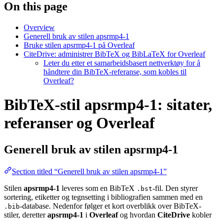
On this page
Overview
Generell bruk av stilen apsrmp4-1
Bruke stilen apsrmp4-1 på Overleaf
CiteDrive: administrer BibTeX og BibLaTeX for Overleaf
Leter du etter et samarbeidsbasert nettverktøy for å
håndtere din BibTeX-referanse, som kobles til
Overleaf?
BibTeX-stil apsrmp4-1: sitater,
referanser og Overleaf
Generell bruk av stilen
apsrmp4-1
Section titled “Generell bruk av stilen apsrmp4-1”
Stilen
apsrmp4-1
leveres som en BibTeX
-fil. Den styrer
.bst
sortering, etiketter og tegnsetting i bibliografien sammen med en
-database. Nedenfor følger et kort overblikk over BibTeX-
.bib
stiler, deretter
apsrmp4-1
i
Overleaf
og hvordan
CiteDrive
kobler