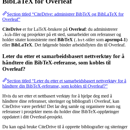
BibLaTeX for Overleaf
Section titled “CiteDrive: administrer BibTeX og BibLaTeX for
Overleaf”
CiteDrive
er for LaTeX-brukere på
Overleaf
: du administrerer
-filer og prosjekter på ett sted, samarbeider om referanser og
.bib
holder sitater konsistente med
BibTeX
(
-stiler som
apsrmp4-1
)
.bst
eller
BibLaTeX
. Det følgende binder arbeidsflyten din til Overleaf.
Leter du etter et samarbeidsbasert nettverktøy for å
håndtere din BibTeX-referanse, som kobles til
Overleaf?
Section titled “Leter du etter et samarbeidsbasert nettverktøy for å
håndtere din BibTeX-referanse, som kobles til Overleaf?”
Hvis du ser etter et nettbasert verktøy for å hjelpe deg med å
håndtere dine referanser, siteringer og bibliografi i Overleaf, kan
CiteDrive være perfekt! Det lar deg samle og organisere team og
referanser i prosjekter mens du holder dine BibTeX-oppføringer
oppdatert i ditt Overleaf-prosjekt.
Du kan også bruke CiteDrive til å opprette bibliografier og siteringer