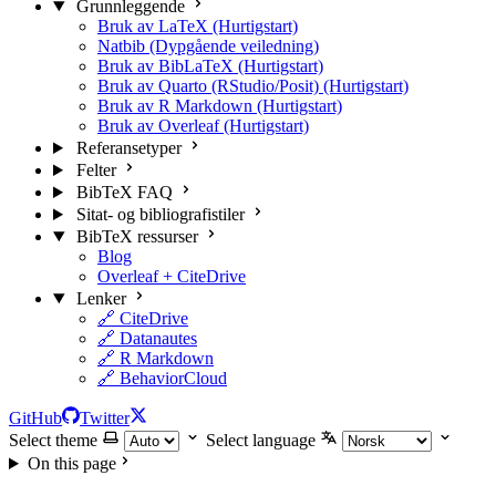
Grunnleggende
Bruk av LaTeX (Hurtigstart)
Natbib (Dypgående veiledning)
Bruk av BibLaTeX (Hurtigstart)
Bruk av Quarto (RStudio/Posit) (Hurtigstart)
Bruk av R Markdown (Hurtigstart)
Bruk av Overleaf (Hurtigstart)
Referansetyper
Felter
BibTeX FAQ
Sitat- og bibliografistiler
BibTeX ressurser
Blog
Overleaf + CiteDrive
Lenker
🔗 CiteDrive
🔗 Datanautes
🔗 R Markdown
🔗 BehaviorCloud
GitHub
Twitter
Select theme
Select language
On this page