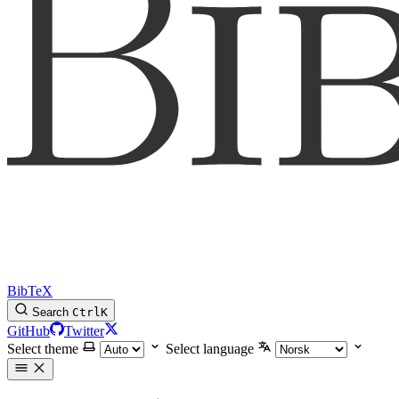
BibTeX
Search
Ctrl
K
GitHub
Twitter
Select theme
Select language