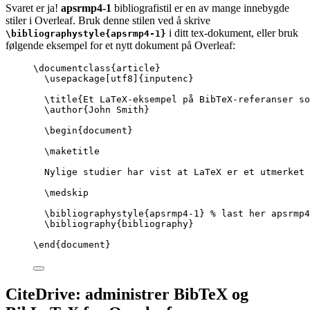
Svaret er ja!
apsrmp4-1
bibliografistil er en av mange innebygde
stiler i Overleaf. Bruk denne stilen ved å skrive
i ditt tex-dokument, eller bruk
\bibliographystyle{apsrmp4-1}
følgende eksempel for et nytt dokument på Overleaf:
\documentclass
{
article
}
\usepackage
[
utf8
]{
inputenc
}
\title
{Et LaTeX-eksempel på BibTeX-referanser so
\author
{John Smith}
\begin
{
document
}
\maketitle
Nylige studier har vist at LaTeX er et utmerket 
\medskip
\bibliographystyle
{apsrmp4-1} 
% last her apsrmp4
\bibliography
{bibliography}
\end
{
document
}
CiteDrive: administrer BibTeX og