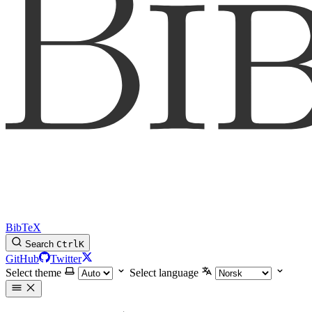
BibTeX
Search
Ctrl
K
GitHub
Twitter
Select theme
Select language