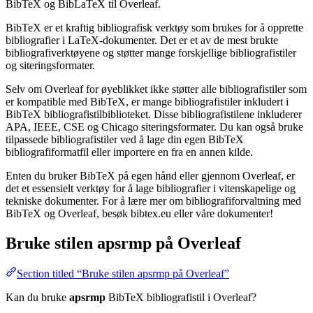
BibTeX og BibLaTeX til Overleaf.
BibTeX er et kraftig bibliografisk verktøy som brukes for å opprette
bibliografier i LaTeX-dokumenter. Det er et av de mest brukte
bibliografiverktøyene og støtter mange forskjellige bibliografistiler
og siteringsformater.
Selv om Overleaf for øyeblikket ikke støtter alle bibliografistiler som
er kompatible med BibTeX, er mange bibliografistiler inkludert i
BibTeX bibliografistilbiblioteket. Disse bibliografistilene inkluderer
APA, IEEE, CSE og Chicago siteringsformater. Du kan også bruke
tilpassede bibliografistiler ved å lage din egen BibTeX
bibliografiformatfil eller importere en fra en annen kilde.
Enten du bruker BibTeX på egen hånd eller gjennom Overleaf, er
det et essensielt verktøy for å lage bibliografier i vitenskapelige og
tekniske dokumenter. For å lære mer om bibliografiforvaltning med
BibTeX og Overleaf, besøk bibtex.eu eller våre dokumenter!
Bruke stilen
apsrmp
på Overleaf
Section titled “Bruke stilen apsrmp på Overleaf”
Kan du bruke
apsrmp
BibTeX bibliografistil i Overleaf?