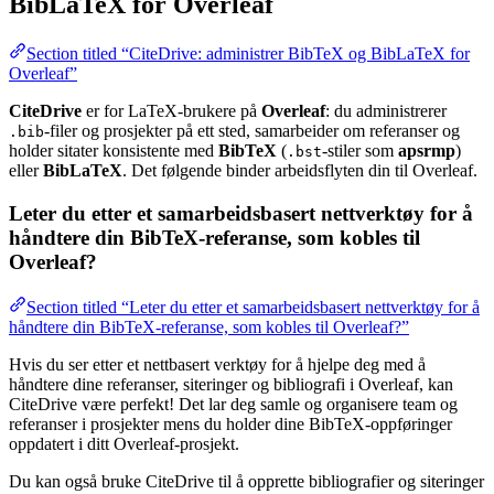
BibLaTeX for Overleaf
Section titled “CiteDrive: administrer BibTeX og BibLaTeX for
Overleaf”
CiteDrive
er for LaTeX-brukere på
Overleaf
: du administrerer
-filer og prosjekter på ett sted, samarbeider om referanser og
.bib
holder sitater konsistente med
BibTeX
(
-stiler som
apsrmp
)
.bst
eller
BibLaTeX
. Det følgende binder arbeidsflyten din til Overleaf.
Leter du etter et samarbeidsbasert nettverktøy for å
håndtere din BibTeX-referanse, som kobles til
Overleaf?
Section titled “Leter du etter et samarbeidsbasert nettverktøy for å
håndtere din BibTeX-referanse, som kobles til Overleaf?”
Hvis du ser etter et nettbasert verktøy for å hjelpe deg med å
håndtere dine referanser, siteringer og bibliografi i Overleaf, kan
CiteDrive være perfekt! Det lar deg samle og organisere team og
referanser i prosjekter mens du holder dine BibTeX-oppføringer
oppdatert i ditt Overleaf-prosjekt.
Du kan også bruke CiteDrive til å opprette bibliografier og siteringer