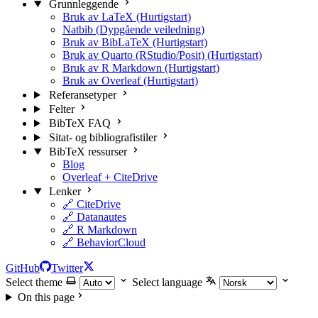
Grunnleggende
Bruk av LaTeX (Hurtigstart)
Natbib (Dypgående veiledning)
Bruk av BibLaTeX (Hurtigstart)
Bruk av Quarto (RStudio/Posit) (Hurtigstart)
Bruk av R Markdown (Hurtigstart)
Bruk av Overleaf (Hurtigstart)
Referansetyper
Felter
BibTeX FAQ
Sitat- og bibliografistiler
BibTeX ressurser
Blog
Overleaf + CiteDrive
Lenker
🔗 CiteDrive
🔗 Datanautes
🔗 R Markdown
🔗 BehaviorCloud
GitHub
Twitter
Select theme
Select language
On this page