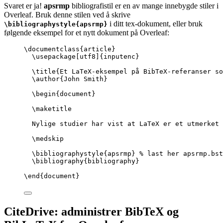
Svaret er ja!
apsrmp
bibliografistil er en av mange innebygde stiler i
Overleaf. Bruk denne stilen ved å skrive
i ditt tex-dokument, eller bruk
\bibliographystyle{apsrmp}
følgende eksempel for et nytt dokument på Overleaf:
\documentclass
{
article
}
\usepackage
[
utf8
]{
inputenc
}
\title
{Et LaTeX-eksempel på BibTeX-referanser so
\author
{John Smith}
\begin
{
document
}
\maketitle
Nylige studier har vist at LaTeX er et utmerket 
\medskip
\bibliographystyle
{apsrmp} 
% last her apsrmp.bst
\bibliography
{bibliography}
\end
{
document
}
CiteDrive: administrer BibTeX og