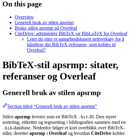
On this page
Overview
Generell bruk av stilen apsrmp
Bruke stilen apsrmp på Overleaf
CiteDrive: administrer BibTeX og BibLaTeX for Overleaf
Leter du etter et samarbeidsbasert nettverktøy for å
håndtere din BibTeX-referanse, som kobles til
Overleaf?
BibTeX-stil apsrmp: sitater,
referanser og Overleaf
Generell bruk av stilen
apsrmp
Section titled “Generell bruk av stilen apsrmp”
Stilen
apsrmp
leveres som en BibTeX
-fil. Den styrer
.bst
sortering, etiketter og tegnsetting i bibliografien sammen med en
-database. Nedenfor følger et kort overblikk over BibTeX-
.bib
stiler, deretter
apsrmp
i
Overleaf
og hvordan
CiteDrive
kobler